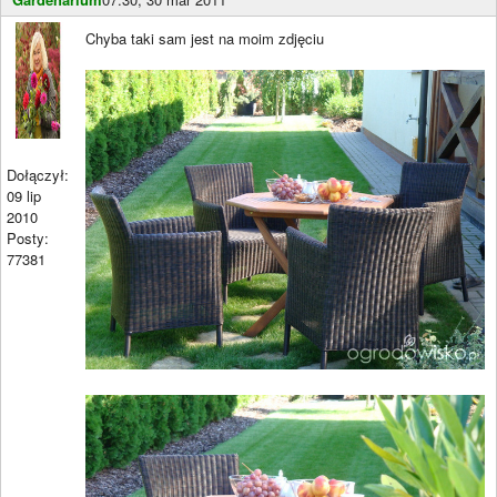
Chyba taki sam jest na moim zdjęciu
Dołączył:
09 lip
2010
Posty:
77381