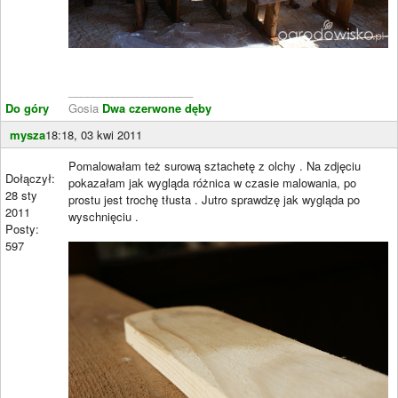
____________________
Do góry
Gosia
Dwa czerwone dęby
mysza
18:18, 03 kwi 2011
Pomalowałam też surową sztachetę z olchy . Na zdjęciu
Dołączył:
pokazałam jak wygląda różnica w czasie malowania, po
28 sty
prostu jest trochę tłusta . Jutro sprawdzę jak wygląda po
2011
wyschnięciu .
Posty:
597