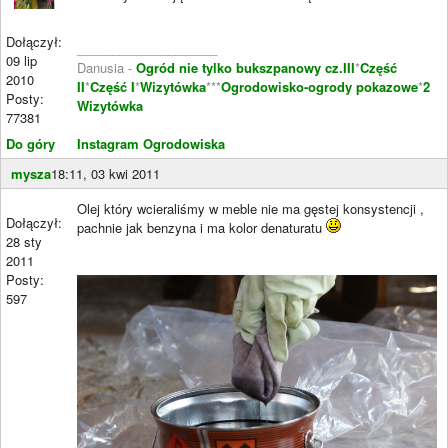
Dołączył:
____________________
09 lip
Danusia -
Ogród nie tylko bukszpanowy cz.III
*
Część
2010
II
*
Część I
*
Wizytówka
***
Ogrodowisko-ogrody pokazowe
*
2
Posty:
Wizytówka
77381
Do góry
Instagram Ogrodowiska
mysza
18:11, 03 kwi 2011
Olej który wcieraliśmy w meble nie ma gęstej konsystencji ,
Dołączył:
pachnie jak benzyna i ma kolor denaturatu
28 sty
2011
Posty:
597