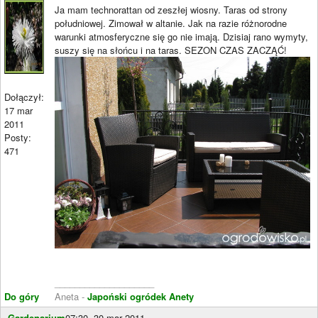
Ja mam technorattan od zeszłej wiosny. Taras od strony
południowej. Zimował w altanie. Jak na razie różnorodne
warunki atmosferyczne się go nie imają. Dzisiaj rano wymyty,
suszy się na słońcu i na taras. SEZON CZAS ZACZĄĆ!
Dołączył:
17 mar
2011
Posty:
471
____________________
Do góry
Aneta -
Japoński ogródek Anety
Gardenarium
07:30, 30 mar 2011