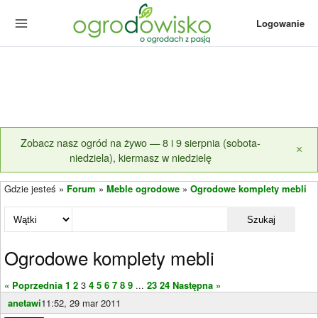
Logowanie
Zobacz nasz ogród na żywo — 8 i 9 sierpnia (sobota-
×
niedziela), kiermasz w niedzielę
Gdzie jesteś »
Forum
»
Meble ogrodowe
»
Ogrodowe komplety mebli
Szukaj
Ogrodowe komplety mebli
« Poprzednia
1
2
3
4
5
6
7
8
9
...
23
24
Następna »
anetawi
11:52, 29 mar 2011