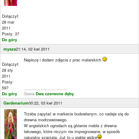
Dołączył:
28 mar
2011
Posty: 37
Do góry
mysza
21:14, 02 kwi 2011
Napiszę i dodam zdjęcia z prac malarskich
Dołączył:
28 sty
2011
Posty:
597
____________________
Do góry
Gosia
Dwa czerwone dęby
Gardenarium
00:22, 03 kwi 2011
Trzeba zapytać w markecie budowlanym, co nadaje się do
drewna modrzewiowego.
W angielskich ogrodach są głównie meble z drewna
tekowego, które niczym nie impregnowane, w sposób
naturalny szarzeją. Już to u siebie widzę