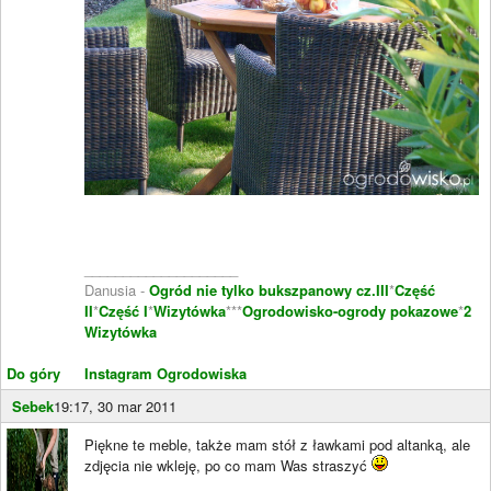
____________________
Danusia -
Ogród nie tylko bukszpanowy cz.III
*
Część
II
*
Część I
*
Wizytówka
***
Ogrodowisko-ogrody pokazowe
*
2
Wizytówka
Do góry
Instagram Ogrodowiska
Sebek
19:17, 30 mar 2011
Piękne te meble, także mam stół z ławkami pod altanką, ale
zdjęcia nie wkleję, po co mam Was straszyć