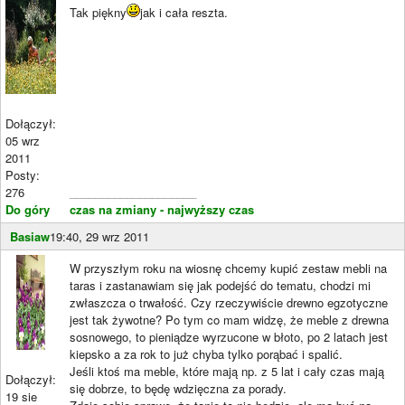
Tak piękny
jak i cała reszta.
Dołączył:
05 wrz
2011
Posty:
276
____________________
Do góry
czas na zmiany - najwyższy czas
Basiaw
19:40, 29 wrz 2011
W przyszłym roku na wiosnę chcemy kupić zestaw mebli na
taras i zastanawiam się jak podejść do tematu, chodzi mi
zwłaszcza o trwałość. Czy rzeczywiście drewno egzotyczne
jest tak żywotne? Po tym co mam widzę, że meble z drewna
sosnowego, to pieniądze wyrzucone w błoto, po 2 latach jest
kiepsko a za rok to już chyba tylko porąbać i spalić.
Jeśli ktoś ma meble, które mają np. z 5 lat i cały czas mają
Dołączył:
się dobrze, to będę wdzięczna za porady.
19 sie