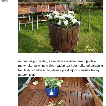
6263
na tym zdjęciu widać, że woda nie wsiąka, smaruję olejem
raz w roku, powinnam dwa i widać też koło kołka od parasolki
taki biały kwadracik, to właśnie przyklejony kawałek taśmy
na pęknięciu