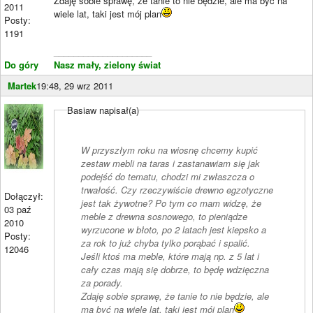
Zdaję sobie sprawę, że tanie to nie będzie, ale ma być na
2011
wiele lat, taki jest mój plan
Posty:
1191
____________________
Do góry
Nasz mały, zielony świat
Martek
19:48, 29 wrz 2011
Basiaw napisał(a)
W przyszłym roku na wiosnę chcemy kupić
zestaw mebli na taras i zastanawiam się jak
podejść do tematu, chodzi mi zwłaszcza o
trwałość. Czy rzeczywiście drewno egzotyczne
Dołączył:
jest tak żywotne? Po tym co mam widzę, że
03 paź
meble z drewna sosnowego, to pieniądze
2010
wyrzucone w błoto, po 2 latach jest kiepsko a
Posty:
za rok to już chyba tylko porąbać i spalić.
12046
Jeśli ktoś ma meble, które mają np. z 5 lat i
cały czas mają się dobrze, to będę wdzięczna
za porady.
Zdaję sobie sprawę, że tanie to nie będzie, ale
ma być na wiele lat, taki jest mój plan