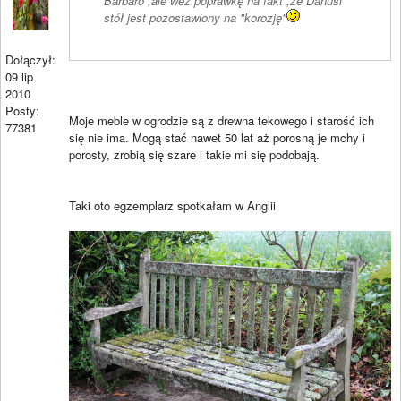
Barbaro ,ale weź poprawkę na fakt ,że Danusi
stół jest pozostawiony na "korozję"
Dołączył:
09 lip
2010
Posty:
Moje meble w ogrodzie są z drewna tekowego i starość ich
77381
się nie ima. Mogą stać nawet 50 lat aż porosną je mchy i
porosty, zrobią się szare i takie mi się podobają.
Taki oto egzemplarz spotkałam w Anglii