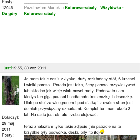
Posty:
____________________
12046
Pozdrawiam Martek :)
Kolorowe-rabaty
-
Wizytówka -
Do góry
Kolorowe rabaty
justi
19:55, 30 wrz 2011
Ja mam takie cosik z Jyska, duży rozkładany stół, 6 krzeseł
i wielki parasol. Porada jest taka, żeby parasol przywiązywać
lub składać jak wieje wiatr nawet mały. Poderwało nam
kiedyś ten giga parasol i nadłamało troszeczkę 1 deseczkę.
Dlatego stoi za winogronem i pod siatką i z dwóch stron jest
do nich przywiązany sznurkami. Komplet ten mam około 3
lat. Na razie jest ok, ale trzeba olejować.
Dołączył:
29 maj
teraz znalazłam tylko takie zdjęcie (nie patrzcie na te
2011
brzydkie tyły podwórka, deski, piły itp itd)
Posty: