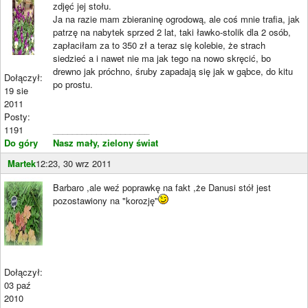
zdjęć jej stołu.
Ja na razie mam zbieraninę ogrodową, ale coś mnie trafia, jak
patrzę na nabytek sprzed 2 lat, taki ławko-stolik dla 2 osób,
zapłaciłam za to 350 zł a teraz się kolebie, że strach
siedzieć a i nawet nie ma jak tego na nowo skręcić, bo
drewno jak próchno, śruby zapadają się jak w gąbce, do kitu
Dołączył:
po prostu.
19 sie
2011
Posty:
1191
____________________
Do góry
Nasz mały, zielony świat
Martek
12:23, 30 wrz 2011
Barbaro ,ale weź poprawkę na fakt ,że Danusi stół jest
pozostawiony na "korozję"
Dołączył:
03 paź
2010