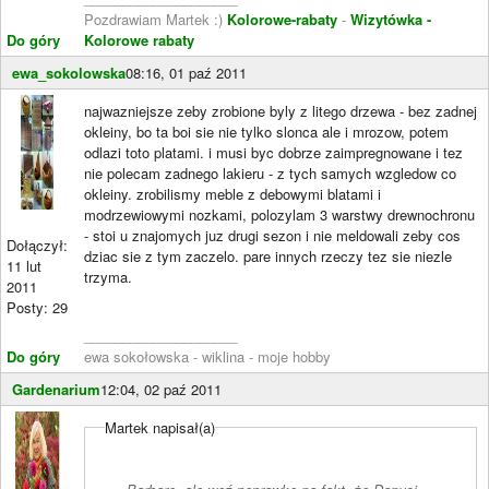
Pozdrawiam Martek :)
Kolorowe-rabaty
-
Wizytówka -
Do góry
Kolorowe rabaty
ewa_sokolowska
08:16, 01 paź 2011
najwazniejsze zeby zrobione byly z litego drzewa - bez zadnej
okleiny, bo ta boi sie nie tylko slonca ale i mrozow, potem
odlazi toto platami. i musi byc dobrze zaimpregnowane i tez
nie polecam zadnego lakieru - z tych samych wzgledow co
okleiny. zrobilismy meble z debowymi blatami i
modrzewiowymi nozkami, polozylam 3 warstwy drewnochronu
- stoi u znajomych juz drugi sezon i nie meldowali zeby cos
Dołączył:
dziac sie z tym zaczelo. pare innych rzeczy tez sie niezle
11 lut
trzyma.
2011
Posty: 29
____________________
Do góry
ewa sokołowska - wiklina - moje hobby
Gardenarium
12:04, 02 paź 2011
Martek napisał(a)