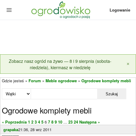
Logowanie
Zobacz nasz ogród na żywo — 8 i 9 sierpnia (sobota-
×
niedziela), kiermasz w niedzielę
Gdzie jesteś »
Forum
»
Meble ogrodowe
»
Ogrodowe komplety mebli
Szukaj
Ogrodowe komplety mebli
« Poprzednia
1
2
3
4
5
6
7
8
9
10
...
23
24
Następna »
grapaka
21:36, 28 wrz 2011