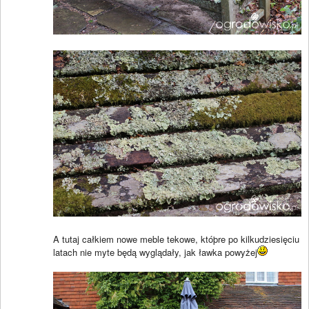
A tutaj całkiem nowe meble tekowe, któþre po kilkudziesięciu
latach nie myte będą wyglądały, jak ławka powyżej