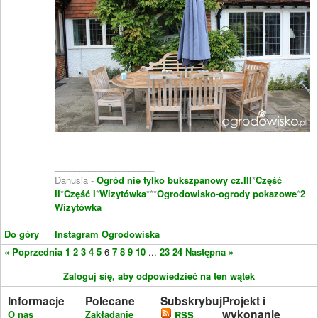
____________________
Danusia -
Ogród nie tylko bukszpanowy cz.III
*
Część
II
*
Część I
*
Wizytówka
***
Ogrodowisko-ogrody pokazowe
*
2
Wizytówka
Do góry
Instagram Ogrodowiska
« Poprzednia
1
2
3
4
5
6
7
8
9
10
...
23
24
Następna »
Zaloguj się, aby odpowiedzieć na ten wątek
Informacje
Polecane
Subskrybuj
Projekt i
wykonanie
O nas
Zakładanie
RSS