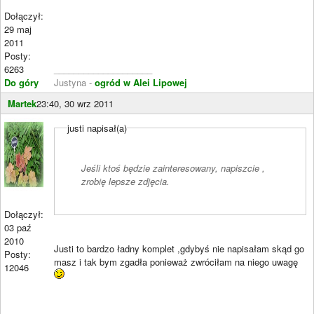
Dołączył:
29 maj
2011
Posty:
6263
____________________
Do góry
Justyna -
ogród w Alei Lipowej
Martek
23:40, 30 wrz 2011
justi napisał(a)
Jeśli ktoś będzie zainteresowany, napiszcie ,
zrobię lepsze zdjęcia.
Dołączył:
03 paź
2010
Justi to bardzo ładny komplet ,gdybyś nie napisałam skąd go
Posty:
masz i tak bym zgadła ponieważ zwróciłam na niego uwagę
12046
____________________