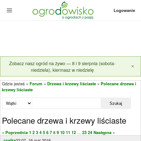
Logowanie
Zobacz nasz ogród na żywo — 8 i 9 sierpnia (sobota-
×
niedziela), kiermasz w niedzielę
Gdzie jesteś »
Forum
»
Drzewa i krzewy liściaste
»
Polecane drzewa i
krzewy liściaste
Szukaj
Polecane drzewa i krzewy liściaste
« Poprzednia
1
2
3
4
5
6
7
8
9
10
11
12
...
23
24
Następna »
czajka
22:07, 16 maj 2016