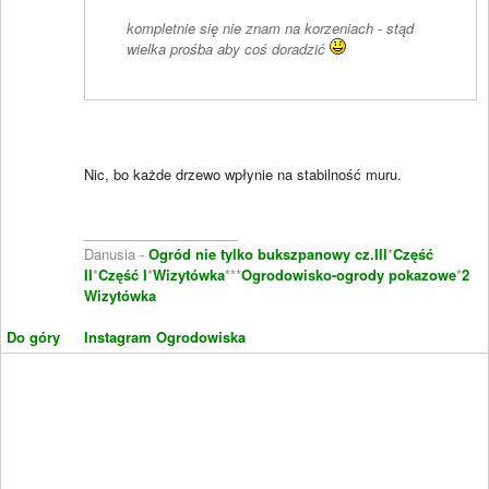
kompletnie się nie znam na korzeniach - stąd
wielka prośba aby coś doradzić
Nic, bo każde drzewo wpłynie na stabilność muru.
____________________
Danusia -
Ogród nie tylko bukszpanowy cz.III
*
Część
II
*
Część I
*
Wizytówka
***
Ogrodowisko-ogrody pokazowe
*
2
Wizytówka
Do góry
Instagram Ogrodowiska