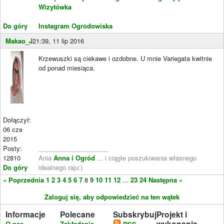
Wizytówka
Do góry
Instagram Ogrodowiska
Makao_J
21:39, 11 lip 2016
Krzewuszki są ciekawe i ozdobne. U mnie Variegata kwitnie
od ponad miesiąca.
Dołączył:
06 cze
2015
Posty:
____________________
12810
Ania
Anna i Ogród
... i ciągłe poszukiwania własnego
Do góry
idealnego raju:)
« Poprzednia
1
2
3
4
5
6
7
8
9
10
11
12
...
23
24
Następna »
Zaloguj się, aby odpowiedzieć na ten wątek
Informacje
Polecane
Subskrybuj
Projekt i
wykonanie
O nas
Zakładanie