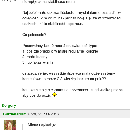
nie wpłynął na stabilność muru.
Najlepiej małe drzewa liściaste - myślalałam o pissardi - w
odległości 2 m od muru - jednak boję się, że w przyszłości
uszkodzi mi to stabilność tego muru.
Co polecacie?
Pasowałaby tam 2 max 3 drzewka coś typu:
1. coś zielonego o w miarę regularnej koronie
2. małe brzozy
3. lub jakaś wiśnia
ostatecznie jak wszystkie drzewka mają duże systemy
korzeniowe to może 2-3 wierzby hakuro na pniu??
kompletnie się nie znam na korzeniach - stąd wielka prośba
aby coś doradzić
Do góry
Gardenarium
07:29, 23 cze 2016
Mlena napisał(a)