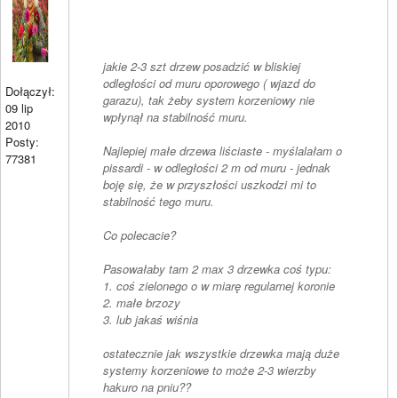
jakie 2-3 szt drzew posadzić w bliskiej
odległości od muru oporowego ( wjazd do
Dołączył:
garazu), tak żeby system korzeniowy nie
09 lip
wpłynął na stabilność muru.
2010
Posty:
Najlepiej małe drzewa liściaste - myślalałam o
77381
pissardi - w odległości 2 m od muru - jednak
boję się, że w przyszłości uszkodzi mi to
stabilność tego muru.
Co polecacie?
Pasowałaby tam 2 max 3 drzewka coś typu:
1. coś zielonego o w miarę regularnej koronie
2. małe brzozy
3. lub jakaś wiśnia
ostatecznie jak wszystkie drzewka mają duże
systemy korzeniowe to może 2-3 wierzby
hakuro na pniu??