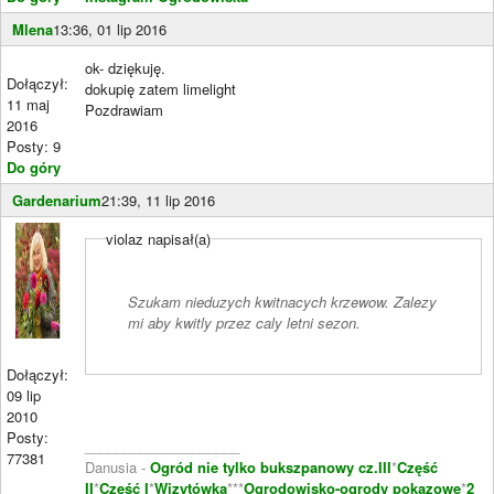
Mlena
13:36, 01 lip 2016
ok- dziękuję.
Dołączył:
dokupię zatem limelight
11 maj
Pozdrawiam
2016
Posty: 9
Do góry
Gardenarium
21:39, 11 lip 2016
violaz napisał(a)
Szukam nieduzych kwitnacych krzewow. Zalezy
mi aby kwitly przez caly letni sezon.
Dołączył:
09 lip
2010
Posty:
____________________
77381
Danusia -
Ogród nie tylko bukszpanowy cz.III
*
Część
II
*
Część I
*
Wizytówka
***
Ogrodowisko-ogrody pokazowe
*
2