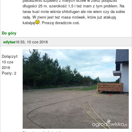
pasadzeniu szpaleru z małych drzew w zdłóż podjazdu
długości 25 m. szerokość 1,5 i też mam z tym problem. Na
taras kusi mnie wiśnia shitofugen ale nie wiem czy da sobie
radę. W ziemi jest też masa mrówek, które już atakują
katalpę
. Proszę doradzcie coś.
Do góry
edytaa
16:33, 10 cze 2016
Dołączył:
10 cze
2016
Posty: 2