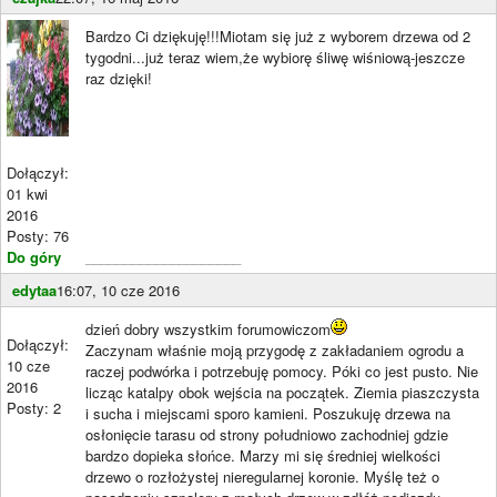
Bardzo Ci dziękuję!!!Miotam się już z wyborem drzewa od 2
tygodni...już teraz wiem,że wybiorę śliwę wiśniową-jeszcze
raz dzięki!
Dołączył:
01 kwi
2016
Posty: 76
Do góry
____________________
edytaa
16:07, 10 cze 2016
dzień dobry wszystkim forumowiczom
Dołączył:
Zaczynam właśnie moją przygodę z zakładaniem ogrodu a
10 cze
raczej podwórka i potrzebuję pomocy. Póki co jest pusto. Nie
2016
licząc katalpy obok wejścia na początek. Ziemia piaszczysta
Posty: 2
i sucha i miejscami sporo kamieni. Poszukuję drzewa na
osłonięcie tarasu od strony południowo zachodniej gdzie
bardzo dopieka słońce. Marzy mi się średniej wielkości
drzewo o rozłożystej nieregularnej koronie. Myślę też o