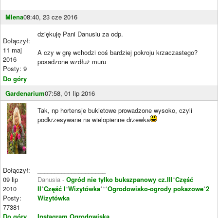
Mlena
08:40, 23 cze 2016
dziękuję Pani Danusiu za odp.
Dołączył:
11 maj
A czy w grę wchodzi coś bardziej pokroju krzaczastego?
2016
posadzone wzdłuż muru
Posty: 9
Do góry
Gardenarium
07:58, 01 lip 2016
Tak, np hortensje bukietowe prowadzone wysoko, czyli
podkrzesywane na wielopienne drzewka
Dołączył:
____________________
09 lip
Danusia -
Ogród nie tylko bukszpanowy cz.III
*
Część
2010
II
*
Część I
*
Wizytówka
***
Ogrodowisko-ogrody pokazowe
*
2
Posty:
Wizytówka
77381
Do góry
Instagram Ogrodowiska