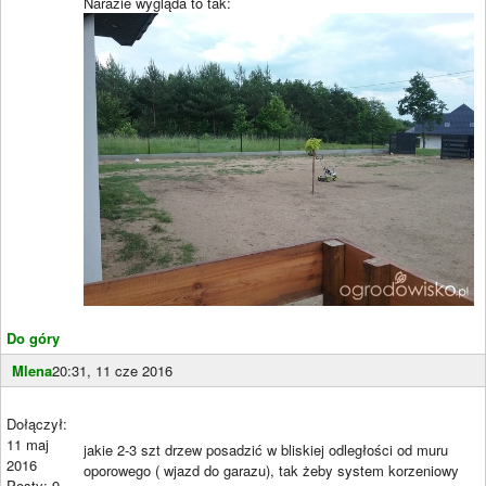
Narazie wygląda to tak:
Do góry
Mlena
20:31, 11 cze 2016
Dołączył:
11 maj
jakie 2-3 szt drzew posadzić w bliskiej odległości od muru
2016
oporowego ( wjazd do garazu), tak żeby system korzeniowy
Posty: 9