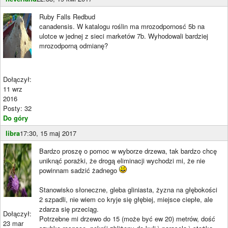
Ruby Falls Redbud
canadensis. W katalogu roślin ma mrozodpornosć 5b na
ulotce w jednej z sieci marketów 7b. Wyhodowali bardziej
mrozodporną odmianę?
Dołączył:
11 wrz
2016
Posty: 32
Do góry
libra
17:30, 15 maj 2017
Bardzo proszę o pomoc w wyborze drzewa, tak bardzo chcę
uniknąć porażki, że drogą eliminacji wychodzi mi, że nie
powinnam sadzić żadnego
Stanowisko słoneczne, gleba gliniasta, żyzna na głębokości
2 szpadli, nie wiem co kryje się głębiej, miejsce ciepłe, ale
zdarza się przeciąg.
Dołączył:
Potrzebne mi drzewo do 15 (może być ew 20) metrów, dość
23 mar