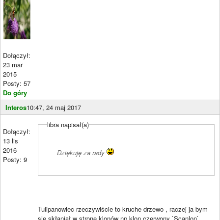
Dołączył:
23 mar
2015
Posty: 57
Do góry
Interos
10:47, 24 maj 2017
libra napisał(a)
Dołączył:
13 lis
2016
Dziękuję za rady
Posty: 9
Tulipanowiec rzeczywiście to kruche drzewo , raczej ja bym
się skłaniał w stronę klonów np klon czerwony `Scanlon`