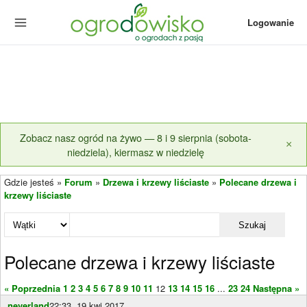
Logowanie
Zobacz nasz ogród na żywo — 8 i 9 sierpnia (sobota-
×
niedziela), kiermasz w niedzielę
Gdzie jesteś »
Forum
»
Drzewa i krzewy liściaste
»
Polecane drzewa i
krzewy liściaste
Szukaj
Polecane drzewa i krzewy liściaste
« Poprzednia
1
2
3
4
5
6
7
8
9
10
11
12
13
14
15
16
...
23
24
Następna »
neverland
22:33, 19 kwi 2017