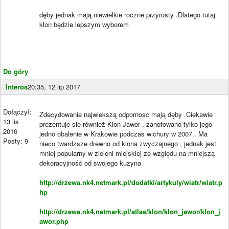
dęby jednak mają niewielkie roczne przyrosty .Dlatego tutaj
klon będzie lepszym wyborem
Do góry
Interos
20:35, 12 lip 2017
Dołączył:
Zdecydowanie najwiekszą odpornosc mają dęby .Ciekawie
13 lis
prezentuje sie również Klon Jawor , zanotowano tylko jego
2016
jedno obalenie w Krakowie podczas wichury w 2007.. Ma
Posty: 9
nieco twardzsze drewno od klona zwyczajnego , jednak jest
mniej popularny w zieleni miejskiej ze względu na mniejszą
dekoracyjność od swojego kuzyna
http://drzewa.nk4.netmark.pl/dodatki/artykuly/wiatr/wiatr.p
hp
http://drzewa.nk4.netmark.pl/atlas/klon/klon_jawor/klon_j
awor.php