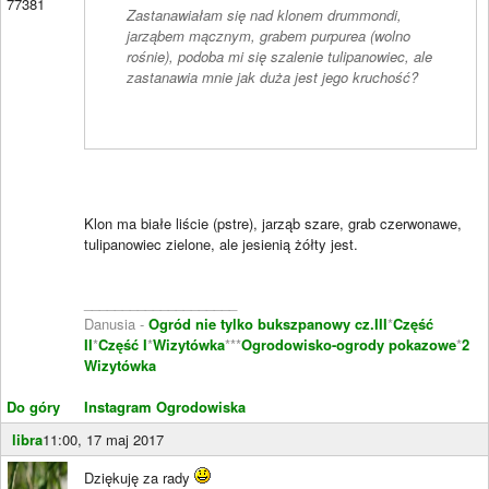
77381
Zastanawiałam się nad klonem drummondi,
jarząbem mącznym, grabem purpurea (wolno
rośnie), podoba mi się szalenie tulipanowiec, ale
zastanawia mnie jak duża jest jego kruchość?
Klon ma białe liście (pstre), jarząb szare, grab czerwonawe,
tulipanowiec zielone, ale jesienią żółty jest.
____________________
Danusia -
Ogród nie tylko bukszpanowy cz.III
*
Część
II
*
Część I
*
Wizytówka
***
Ogrodowisko-ogrody pokazowe
*
2
Wizytówka
Do góry
Instagram Ogrodowiska
libra
11:00, 17 maj 2017
Dziękuję za rady