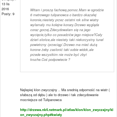
13 lis
2016
Witam i proszę fachową pomoc.Mam w ogrodzie
Posty: 9
6 metrowego tulipanowca o bardzo okazałej
koronie,niestety przez ostatni rok silne wiatry
wyłamały mu kolejne konary.Drzewo wygląda
coraz gorzej.Zdecydowałam się na jego
wycięcie,tylko co posadzićw jego miejsce?Cały
dzień słońce,ale niestety taki niekorzystny tunel
powietrzny /przeciąg/.Drzewo ma mieć dużą
korone żeby zasłonić taki sobie widok,ale
przede wszystkim nie może być zbyt
kruche.Coś podpowiecie ?
Najlepiej klon zwyczajny .. Ma srednią odporność na wiatr (
słabszą od dębu ) ale to drzewo i tak zdecydowanie
mocniejsze od Tulipanowca
http://drzewa.nk4.netmark.pl/atlas/klon/klon_zwyczajny/kl
on_zwyczajny.php#kwiaty