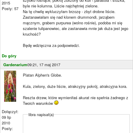
szybko rosnące, pokrój zbliżony do kuli \ parasola \ stożka,
2015
byle nie kolumna. Liście najchętniej zielone.
Posty: 57
Na tę chwilę wykluczyłam brzozę - zbyt drobne liście.
Zastanawiałam się nad klonem drummondi, jarząbem
mącznym, grabem purpurea (wolno rośnie), podoba mi się
szalenie tulipanowiec, ale zastanawia mnie jak duża jest jego
kruchość?
Będę wdzięczna za podpowiedzi.
Do góry
Gardenarium
09:21, 17 maj 2017
Platan Alphen's Globe.
Kula, zielony, duże liście, atrakcyjny pokrój, atrakcyjna kora.
Reszta drzew, które wymieniłaś akurat nie spełnia żadnego z
Twoich warunków
Dołączył:
libra napisał(a)
09 lip
2010
Posty: