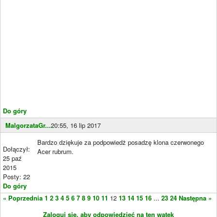
Do góry
MalgorzataGr...
20:55, 16 lip 2017
Bardzo dziękuje za podpowiedż posadzę klona czerwonego
Dołączył:
Acer rubrum.
25 paź
2015
Posty: 22
Do góry
« Poprzednia
1
2
3
4
5
6
7
8
9
10
11
12
13
14
15
16
...
23
24
Następna »
Zaloguj się, aby odpowiedzieć na ten wątek