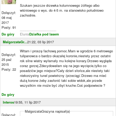
Szukam jeszcze drzewka kolumnowego żółtego albo
wiśniowego o wys. do 4-5 m. na stanowisko południowo
Dołączył:
zachodnie.
08 maj
2017
Posty: 91
____________________
Do góry
Elunia
Działka pod lasem
MalgorzataGr...
21:22, 03 lip 2017
Witam i proszę fachową pomoc.Mam w ogrodzie 6 metrowego
Dołączył:
tulipanowca o bardzo okazałej koronie,niestety przez ostatni
25 paź
rok silne wiatry wyłamały mu kolejne konary.Drzewo wygląda
2015
coraz gorzej.Zdecydowałam się na jego wycięcie,tylko co
Posty: 22
posadzićw jego miejsce?Cały dzień słońce,ale niestety taki
niekorzystny tunel powietrzny /przeciąg/.Drzewo ma mieć
dużą korone żeby zasłonić taki sobie widok,ale przede
wszystkim nie może być zbyt kruche.Coś podpowiecie ?
Do góry
Interos
19:55, 11 lip 2017
MalgorzataGrazyna napisał(a)
Dołączył: