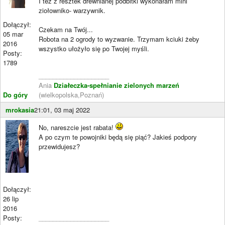
I też z resztek drewnianej podbitki wykonałam mini
ziołowniko- warzywnik.
Dołączył:
Czekam na Twój...
05 mar
Robota na 2 ogrody to wyzwanie. Trzymam kciuki żeby
2016
wszystko ułożyło się po Twojej myśli.
Posty:
1789
____________________
Ania
Działeczka-spełnianie zielonych marzeń
Do góry
(wielkopolska,Poznań)
mrokasia
21:01, 03 maj 2022
No, nareszcie jest rabata!
A po czym te powojniki będą się piąć? Jakieś podpory
przewidujesz?
Dołączył:
26 lip
2016
Posty:
____________________