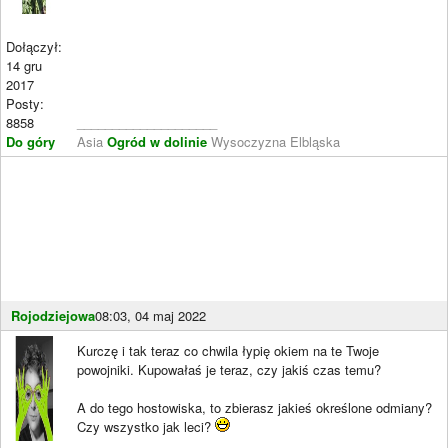
Dołączył:
14 gru
2017
Posty:
8858
____________________
Do góry
Asia
Ogród w dolinie
Wysoczyzna Elbląska
Rojodziejowa
08:03, 04 maj 2022
Kurczę i tak teraz co chwila łypię okiem na te Twoje
powojniki. Kupowałaś je teraz, czy jakiś czas temu?
A do tego hostowiska, to zbierasz jakieś określone odmiany?
Czy wszystko jak leci?