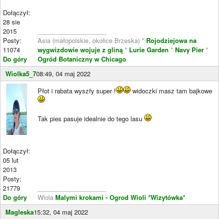
Dołączył:
28 sie
2015
____________________
Posty:
Asia (małopolskie, okolice Brzeska) *
Rojodziejowa na
11074
wygwizdowie wojuje z gliną
*
Lurie Garden
*
Navy Pier
*
Do góry
Ogród Botaniczny w Chicago
Wiolka5_7
08:49, 04 maj 2022
Płot i rabata wyszły super !
widoczki masz tam bajkowe
Tak pies pasuje idealnie do tego lasu
Dołączył:
05 lut
2013
Posty:
21779
____________________
Do góry
Wiola
Malymi krokami - Ogrod Wioli
*Wizytówka*
Magleska
15:32, 04 maj 2022