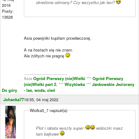
określone odmiany? Czy wszystko jak leci?
2016
Posty:
13628
Asia powojniki kupiłam przedwczoraj.
A na hostach się nie znam.
Ale żółtych nie pragnę
____________________
Asia
Ogród Pierwszy (nie)Wielki
***
Ogród Pierwszy
(nie)Wielki part 2.
***
Wizytówka
***
Jankowskie Jeziorany
Do góry
- las, woda, cień
Johanka77
19:55, 04 maj 2022
Wiolka5_7 napisał(a)
Płot i rabata wyszły super !
widoczki masz
tam bajkowe