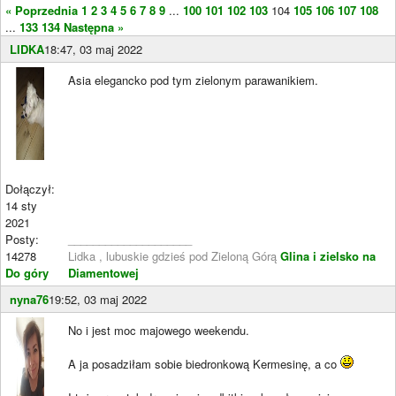
« Poprzednia
1
2
3
4
5
6
7
8
9
...
100
101
102
103
104
105
106
107
108
...
133
134
Następna »
LIDKA
18:47, 03 maj 2022
Asia elegancko pod tym zielonym parawanikiem.
Dołączył:
14 sty
2021
Posty:
____________________
14278
Lidka , lubuskie gdzieś pod Zieloną Górą
Glina i zielsko na
Do góry
Diamentowej
nyna76
19:52, 03 maj 2022
No i jest moc majowego weekendu.
A ja posadziłam sobie biedronkową Kermesinę, a co