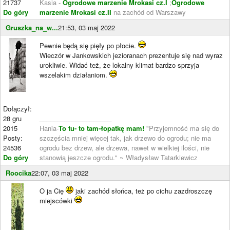
21737
Kasia -
Ogrodowe marzenie Mrokasi cz.I
;
Ogrodowe
Do góry
marzenie Mrokasi cz.II
na zachód od Warszawy
Gruszka_na_w...
21:53, 03 maj 2022
Pewnie będą się pięły po płocie.
Wieczór w Jankowskich jezioranach prezentuje się nad wyraz
urokliwie. Widać też, że lokalny klimat bardzo sprzyja
wszelakim działaniom.
Dołączył:
28 gru
____________________
2015
Hania-
To tu- to tam-łopatkę mam!
"Przyjemność ma się do
Posty:
szczęścia mniej więcej tak, jak drzewo do ogrodu; nie ma
24536
ogrodu bez drzew, ale drzewa, nawet w wielkiej ilości, nie
Do góry
stanowią jeszcze ogrodu." ~ Władysław Tatarkiewicz
Roocika
22:07, 03 maj 2022
O ja Cię
jaki zachód słońca, też po cichu zazdroszczę
miejscówki