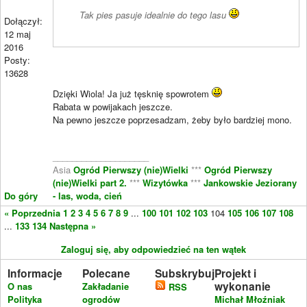
Tak pies pasuje idealnie do tego lasu
Dołączył:
12 maj
2016
Posty:
13628
Dzięki Wiola! Ja już tęsknię spowrotem
Rabata w powijakach jeszcze.
Na pewno jeszcze poprzesadzam, żeby było bardziej mono.
____________________
Asia
Ogród Pierwszy (nie)Wielki
***
Ogród Pierwszy
(nie)Wielki part 2.
***
Wizytówka
***
Jankowskie Jeziorany
Do góry
- las, woda, cień
« Poprzednia
1
2
3
4
5
6
7
8
9
...
100
101
102
103
104
105
106
107
108
...
133
134
Następna »
Zaloguj się, aby odpowiedzieć na ten wątek
Informacje
Polecane
Subskrybuj
Projekt i
wykonanie
O nas
Zakładanie
RSS
Polityka
ogrodów
Michał Młoźniak