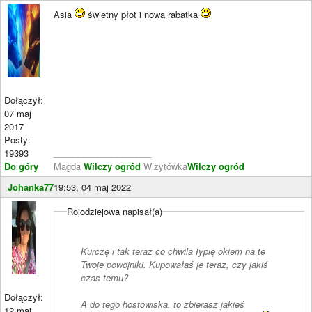
Asia
świetny płot i nowa rabatka
Dołączył:
07 maj
2017
Posty:
19393
____________________
Do góry
Magda
Wilczy ogród
Wizytówka
Wilczy ogród
Johanka77
19:53, 04 maj 2022
Rojodziejowa napisał(a)
Kurczę i tak teraz co chwila łypię okiem na te
Twoje powojniki. Kupowałaś je teraz, czy jakiś
czas temu?
Dołączył:
A do tego hostowiska, to zbierasz jakieś
12 maj