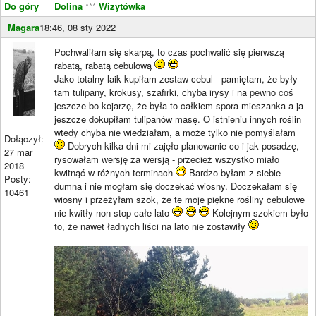
Do góry
Dolina
***
Wizytówka
Magara
18:46, 08 sty 2022
Pochwaliłam się skarpą, to czas pochwalić się pierwszą
rabatą, rabatą cebulową
Jako totalny laik kupiłam zestaw cebul - pamiętam, że były
tam tulipany, krokusy, szafirki, chyba irysy i na pewno coś
jeszcze bo kojarzę, że była to całkiem spora mieszanka a ja
jeszcze dokupiłam tulipanów masę. O istnieniu innych roślin
wtedy chyba nie wiedziałam, a może tylko nie pomyślałam
Dołączył:
Dobrych kilka dni mi zajęło planowanie co i jak posadzę,
27 mar
rysowałam wersję za wersją - przecież wszystko miało
2018
kwitnąć w różnych terminach
Bardzo byłam z siebie
Posty:
dumna i nie mogłam się doczekać wiosny. Doczekałam się
10461
wiosny i przeżyłam szok, że te moje piękne rośliny cebulowe
nie kwitły non stop całe lato
Kolejnym szokiem było
to, że nawet ładnych liści na lato nie zostawiły