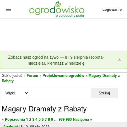
Logowanie
Zobacz nasz ogród na żywo — 8 i 9 sierpnia (sobota-
×
niedziela), kiermasz w niedzielę
Gdzie jesteś »
Forum
»
Projektowanie ogrodów
»
Magary Dramaty z
Rabaty
Szukaj
Magary Dramaty z Rabaty
« Poprzednia
1
2
3
4
5
6
7
8
9
...
979
980
Następna »
Agatorek
18:10, 08 sty 2022