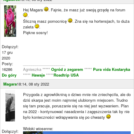
Hej Magara
. Fajnie, że masz już swoją grzędę na forum
.
Śliczną masz pomocnicę
. Zna się na hortensjach, to duża
zaleta
.
Piękne sosny!
Dołączył:
17 gru
2020
Posty:
____________________
16286
Agnieszka *****
Ogród z zegarem
*****
Pura vida Kostaryka
Do góry
*****
Hawaje
*****
Roadtrip USA
Magara
18:14, 08 sty 2022
Przygoda z agrowłókniną o dziwo mnie nie zniechęciła, ale do
dziś skarpa jest moim najmniej ulubionym miejscem. Trudno
się tam pracuje, poruszanie się na niej jest wyzwaniem. Plan
na 2022 - kontynuować nasadzenia i zagęszczenia tak by nie
było konieczności wdrapywania się po chwasty
Widoki wiosenne:
Dołączył: