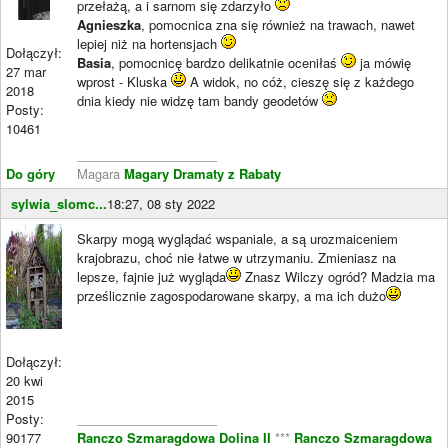
przełażą, a i sarnom się zdarzyło
Agnieszka
, pomocnica zna się również na trawach, nawet
lepiej niż na hortensjach
Dołączył:
Basia
, pomocnicę bardzo delikatnie oceniłaś
ja mówię
27 mar
wprost - Kluska
A widok, no cóż, cieszę się z każdego
2018
dnia kiedy nie widzę tam bandy geodetów
Posty:
10461
____________________
Do góry
Magara
Magary Dramaty z Rabaty
sylwia_slomc...
18:27, 08 sty 2022
Skarpy mogą wyglądać wspaniale, a są urozmaiceniem
krajobrazu, choć nie łatwe w utrzymaniu. Zmieniasz na
lepsze, fajnie już wygląda
Znasz Wilczy ogród? Madzia ma
prześlicznie zagospodarowane skarpy, a ma ich dużo
Dołączył:
20 kwi
2015
Posty:
____________________
90177
Ranczo Szmaragdowa Dolina II
***
Ranczo Szmaragdowa