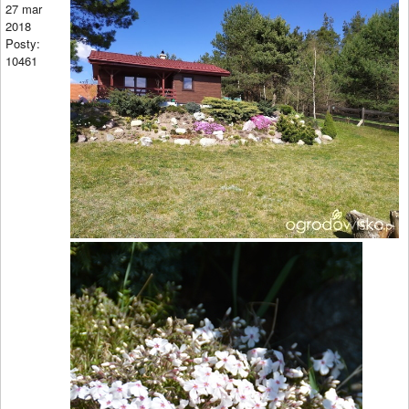
27 mar
2018
Posty:
10461