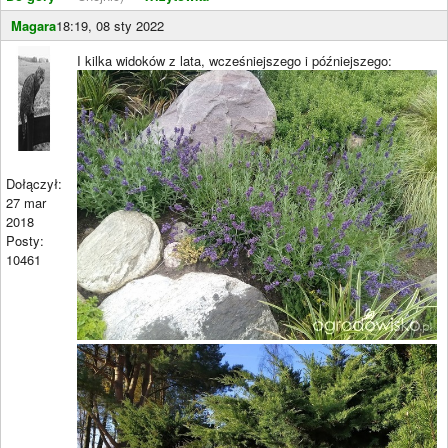
Magara
18:19, 08 sty 2022
I kilka widoków z lata, wcześniejszego i późniejszego:
Dołączył:
27 mar
2018
Posty:
10461