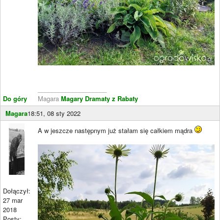
____________________
Do góry
Magara
Magary Dramaty z Rabaty
Magara
18:51, 08 sty 2022
A w jeszcze następnym już stałam się całkiem mądra
Dołączył:
27 mar
2018
Posty: