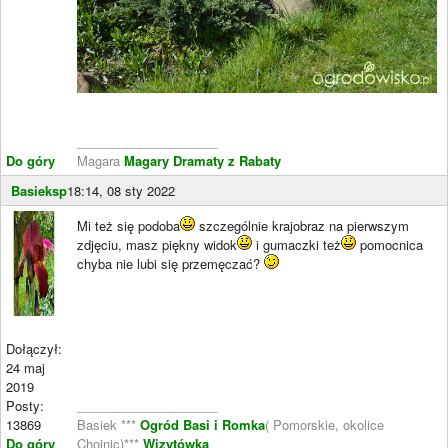
____________________
Do góry
Magara
Magary Dramaty z Rabaty
Basieksp
18:14, 08 sty 2022
Mi też się podoba
szczególnie krajobraz na pierwszym
zdjęciu, masz piękny widok
i gumaczki też
pomocnica
chyba nie lubi się przemęczać?
Dołączył:
24 maj
2019
Posty:
____________________
13869
Basiek ***
Ogród Basi i Romka
( Pomorskie, okolice
Do góry
Chojnic)***
Wizytówka