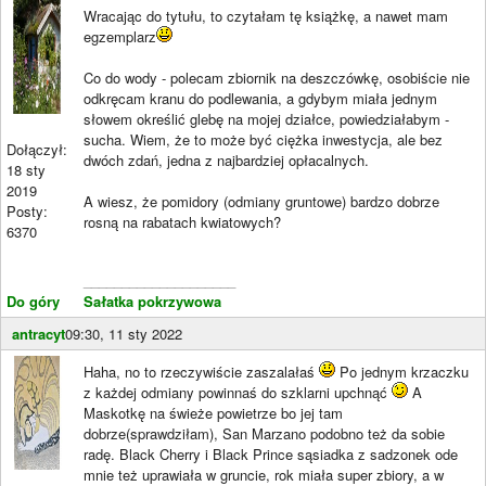
Wracając do tytułu, to czytałam tę książkę, a nawet mam
egzemplarz
Co do wody - polecam zbiornik na deszczówkę, osobiście nie
odkręcam kranu do podlewania, a gdybym miała jednym
słowem określić glebę na mojej działce, powiedziałabym -
sucha. Wiem, że to może być ciężka inwestycja, ale bez
Dołączył:
dwóch zdań, jedna z najbardziej opłacalnych.
18 sty
2019
A wiesz, że pomidory (odmiany gruntowe) bardzo dobrze
Posty:
rosną na rabatach kwiatowych?
6370
____________________
Do góry
Sałatka pokrzywowa
antracyt
09:30, 11 sty 2022
Haha, no to rzeczywiście zaszalałaś
Po jednym krzaczku
z każdej odmiany powinnaś do szklarni upchnąć
A
Maskotkę na świeże powietrze bo jej tam
dobrze(sprawdziłam), San Marzano podobno też da sobie
radę. Black Cherry i Black Prince sąsiadka z sadzonek ode
mnie też uprawiała w gruncie, rok miała super zbiory, a w