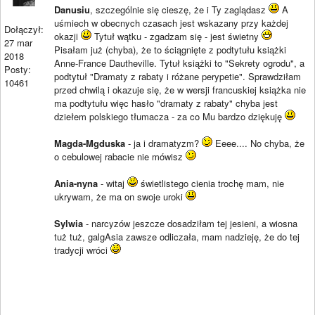
Danusiu
, szczególnie się cieszę, że i Ty zaglądasz
A
uśmiech w obecnych czasach jest wskazany przy każdej
Dołączył:
okazji
Tytuł wątku - zgadzam się - jest świetny
27 mar
Pisałam już (chyba), że to ściągnięte z podtytułu książki
2018
Anne-France Dautheville. Tytuł książki to "Sekrety ogrodu", a
Posty:
podtytuł "Dramaty z rabaty i różane perypetie". Sprawdziłam
10461
przed chwilą i okazuje się, że w wersji francuskiej książka nie
ma podtytułu więc hasło "dramaty z rabaty" chyba jest
dziełem polskiego tłumacza - za co Mu bardzo dziękuję
Magda-Mgduska
- ja i dramatyzm?
Eeee.... No chyba, że
o cebulowej rabacie nie mówisz
Ania-nyna
- witaj
świetlistego cienia trochę mam, nie
ukrywam, że ma on swoje uroki
Sylwia
- narcyzów jeszcze dosadziłam tej jesieni, a wiosna
tuż tuż, galgAsia zawsze odliczała, mam nadzieję, że do tej
tradycji wróci
____________________