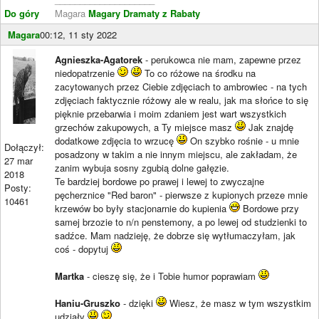
Do góry
Magara
Magary Dramaty z Rabaty
Magara
00:12, 11 sty 2022
Agnieszka-Agatorek
- perukowca nie mam, zapewne przez
niedopatrzenie
To co różowe na środku na
zacytowanych przez Ciebie zdjęciach to ambrowiec - na tych
zdjęciach faktycznie różowy ale w realu, jak ma słońce to się
pięknie przebarwia i moim zdaniem jest wart wszystkich
grzechów zakupowych, a Ty miejsce masz
Jak znajdę
dodatkowe zdjęcia to wrzucę
On szybko rośnie - u mnie
Dołączył:
posadzony w takim a nie innym miejscu, ale zakładam, że
27 mar
zanim wybuja sosny zgubią dolne gałęzie.
2018
Te bardziej bordowe po prawej i lewej to zwyczajne
Posty:
pęcherznice "Red baron" - pierwsze z kupionych przeze mnie
10461
krzewów bo były stacjonarnie do kupienia
Bordowe przy
samej brzozie to n/n penstemony, a po lewej od studzienki to
sadźce. Mam nadzieję, że dobrze się wytłumaczyłam, jak
coś - dopytuj
Martka
- cieszę się, że i Tobie humor poprawiam
Haniu-Gruszko
- dzięki
Wiesz, że masz w tym wszystkim
udziały