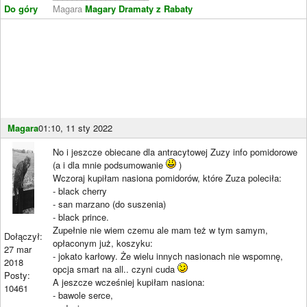
Do góry
Magara
Magary Dramaty z Rabaty
Magara
01:10, 11 sty 2022
No i jeszcze obiecane dla antracytowej Zuzy info pomidorowe
(a i dla mnie podsumowanie
)
Wczoraj kupiłam nasiona pomidorów, które Zuza poleciła:
- black cherry
- san marzano (do suszenia)
- black prince.
Zupełnie nie wiem czemu ale mam też w tym samym,
Dołączył:
opłaconym już, koszyku:
27 mar
- jokato karłowy. Że wielu innych nasionach nie wspomnę,
2018
opcja smart na all.. czyni cuda
Posty:
A jeszcze wcześniej kupiłam nasiona:
10461
- bawole serce,