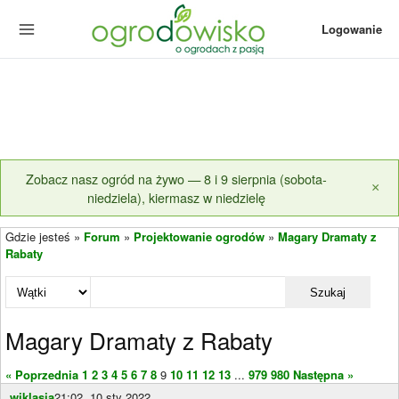
Logowanie
Zobacz nasz ogród na żywo — 8 i 9 sierpnia (sobota-
×
niedziela), kiermasz w niedzielę
Gdzie jesteś »
Forum
»
Projektowanie ogrodów
»
Magary Dramaty z
Rabaty
Szukaj
Magary Dramaty z Rabaty
« Poprzednia
1
2
3
4
5
6
7
8
9
10
11
12
13
...
979
980
Następna »
wiklasia
21:02, 10 sty 2022