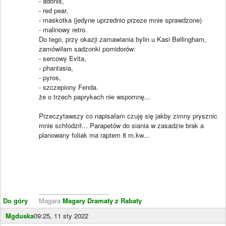
- adonis,
- red pear,
- maskotka (jedyne uprzednio przeze mnie sprawdzone)
- malinowy retro.
Do tego, przy okazji zamawiania bylin u Kasi Bellingham,
zamówiłam sadzonki pomidorów:
- sercowy Evita,
- phantasia,
- pyros,
- szczepiony Fenda.
że o trzech paprykach nie wspomnę...
Przeczytawszy co napisałam czuję się jakby zimny prysznic
mnie schłodził... Parapetów do siania w zasadzie brak a
planowany foliak ma raptem 8 m.kw...
____________________
Do góry
Magara
Magary Dramaty z Rabaty
Mgduska
09:25, 11 sty 2022