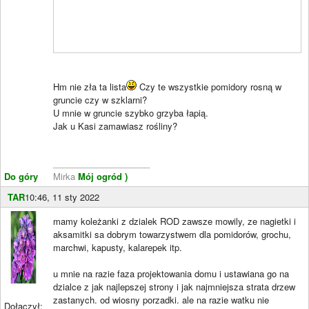
Hm nie zła ta lista
Czy te wszystkie pomidory rosną w
gruncie czy w szklarni?
U mnie w gruncie szybko grzyba łapią.
Jak u Kasi zamawiasz rośliny?
____________________
Do góry
Mirka
Mój ogród )
TAR
10:46, 11 sty 2022
mamy koleżanki z dzialek ROD zawsze mowily, ze nagietki i
aksamitki sa dobrym towarzystwem dla pomidorów, grochu,
marchwi, kapusty, kalarepek itp.
u mnie na razie faza projektowania domu i ustawiana go na
dzialce z jak najlepszej strony i jak najmniejsza strata drzew
zastanych. od wiosny porzadki. ale na razie watku nie
Dołączył: