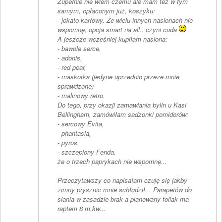
Zupełnie nie wiem czemu ale mam też w tym
samym, opłaconym już, koszyku:
- jokato karłowy. Że wielu innych nasionach nie
wspomnę, opcja smart na all.. czyni cuda
A jeszcze wcześniej kupiłam nasiona:
- bawole serce,
- adonis,
- red pear,
- maskotka (jedyne uprzednio przeze mnie
sprawdzone)
- malinowy retro.
Do tego, przy okazji zamawiania bylin u Kasi
Bellingham, zamówiłam sadzonki pomidorów:
- sercowy Evita,
- phantasia,
- pyros,
- szczepiony Fenda.
że o trzech paprykach nie wspomnę...
Przeczytawszy co napisałam czuję się jakby
zimny prysznic mnie schłodził... Parapetów do
siania w zasadzie brak a planowany foliak ma
raptem 8 m.kw...