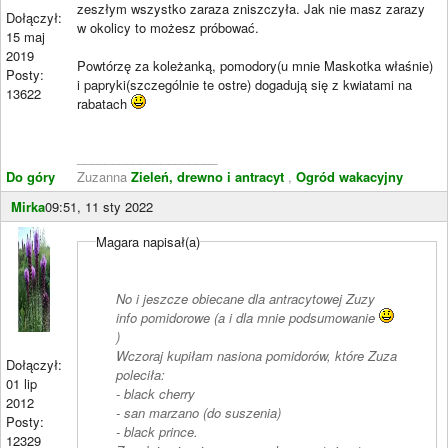
zeszłym wszystko zaraza zniszczyła. Jak nie masz zarazy
Dołączył:
w okolicy to możesz próbować.
15 maj
2019
Powtórzę za koleżanką, pomodory(u mnie Maskotka właśnie)
Posty:
i papryki(szczególnie te ostre) dogadują się z kwiatami na
13622
rabatach
____________________
Do góry
Zuzanna
Zieleń, drewno i antracyt
,
Ogród wakacyjny
Mirka
09:51, 11 sty 2022
Magara napisał(a)
No i jeszcze obiecane dla antracytowej Zuzy
info pomidorowe (a i dla mnie podsumowanie
)
Wczoraj kupiłam nasiona pomidorów, które Zuza
Dołączył:
poleciła:
01 lip
- black cherry
2012
- san marzano (do suszenia)
Posty:
- black prince.
12329