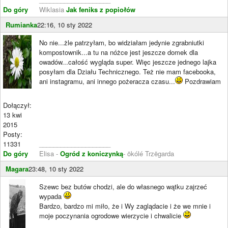
Do góry
Wiklasia
Jak feniks z popiołów
Rumianka
22:16, 10 sty 2022
No nie...żle patrzyłam, bo widziałam jedynie zgrabniutki
kompostownik...a tu na nóżce jest jeszcze domek dla
owadów...całość wygląda super. Więc jeszcze jednego lajka
posyłam dla Działu Technicznego. Też nie mam facebooka,
ani instagramu, ani innego pożeracza czasu...
Pozdrawiam
Dołączył:
13 kwi
2015
Posty:
11331
____________________
Do góry
Elisa -
Ogród z koniczynką
- ökólé Trzëgarda
Magara
23:48, 10 sty 2022
Szewc bez butów chodzi, ale do własnego wątku zajrzeć
wypada
Bardzo, bardzo mi miło, że i Wy zaglądacie i że we mnie i
moje poczynania ogrodowe wierzycie i chwalicie