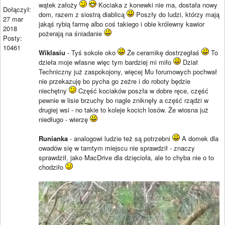
wątek założy
Kociaka z konewki nie ma, dostała nowy
Dołączył:
dom, razem z siostrą diablicą
Poszły do ludzi, którzy mają
27 mar
jakąś rybią farmę albo coś takiego i obie królewny kawior
2018
pożerają na śniadanie
Posty:
10461
Wiklasiu
- Tyś sokole oko
Że ceramikę dostrzegłaś
To
dzieła moje własne więc tym bardziej mi miło
Dział
Techniczny już zaspokojony, więcej Mu forumowych pochwał
nie przekazuję bo pycha go zeżre i do roboty będzie
niechętny
Część kociaków poszła w dobre ręce, część
pewnie w lisie brzuchy bo nagle zniknęły a część rządzi w
drugiej wsi - no takie to koleje kocich losów. Że wiosna już
niedługo - wierzę
Runianka
- analogowi ludzie też są potrzebni
A domek dla
owadów się w tamtym miejscu nie sprawdził - znaczy
sprawdził, jako MacDrive dla dzięcioła, ale to chyba nie o to
chodziło