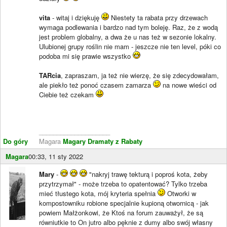
vita
- witaj i dziękuję
Niestety ta rabata przy drzewach
wymaga podlewania i bardzo nad tym boleję. Raz, że z wodą
jest problem globalny, a dwa że u nas też w sezonie lokalny.
Ulubionej grupy roślin nie mam - jeszcze nie ten level, póki co
podoba mi się prawie wszystko
TARcia
, zapraszam, ja też nie wierzę, że się zdecydowałam,
ale piekło też ponoć czasem zamarza
na nowe wieści od
Ciebie też czekam
____________________
Do góry
Magara
Magary Dramaty z Rabaty
Magara
00:33, 11 sty 2022
Mary
-
"nakryj trawę tekturą i poproś kota, żeby
przytrzymał" - może trzeba to opatentować? Tylko trzeba
mieć tłustego kota, mój kryteria spełnia
Otworki w
kompostowniku robione specjalnie kupioną otwornicą - jak
powiem Małżonkowi, że Ktoś na forum zauważył, że są
równiutkie to On jutro albo pęknie z dumy albo swój własny