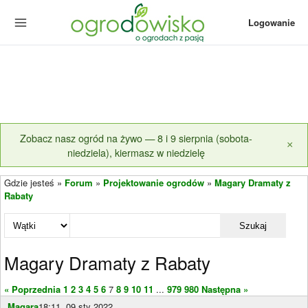
Logowanie
Zobacz nasz ogród na żywo — 8 i 9 sierpnia (sobota-
×
niedziela), kiermasz w niedzielę
Gdzie jesteś »
Forum
»
Projektowanie ogrodów
»
Magary Dramaty z
Rabaty
Szukaj
Magary Dramaty z Rabaty
« Poprzednia
1
2
3
4
5
6
7
8
9
10
11
...
979
980
Następna »
Magara
18:11, 09 sty 2022