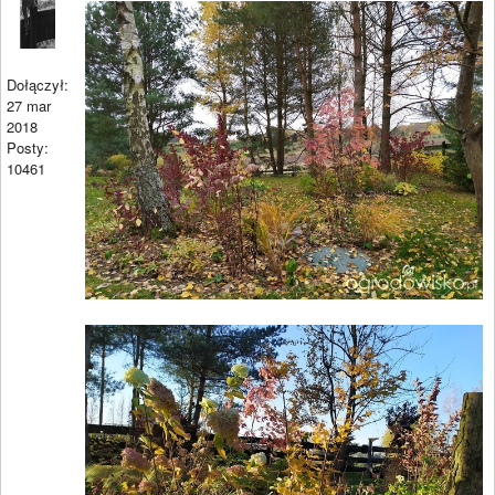
Dołączył:
27 mar
2018
Posty:
10461