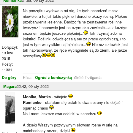
Rumianka
21:58, 09 sty 2022
Na początku wydawało mi się, że tych nasadzeń masz
niewiele, a tu już takie piękne i dorodne okazy rosną. Piękne
przebarwienia jesienne. Bardzo fajne zestawienia roślinne
tworzysz i naprawdę jest na czym oko zawiesić...a z każdym
sezonem będzie jeszcze piękniej...
Tak trzymaj zdolna
kobitko! Roślinki odwdzięczają się za pracę ogrodniczą, i to
jest w tym wszystkim najfajniejsze...
Nie raz człowiek jest
Dołączył:
tak napracowany, że ręce wyciągnięte są do ziemi, ale jakże
13 kwi
szczęśliwy
2015
Posty:
11331
____________________
Do góry
Elisa -
Ogród z koniczynką
- ökólé Trzëgarda
Magara
22:42, 09 sty 2022
Monika
,
Martka
- witajcie
Rumianko
- starałam się ostatnie dwa sezony nie obijać i
ogarnąć chaos
No i mam jeszcze dwa odcinki w zanadrzu
A dzięki Waszym pozytywnym słowom rosnę w siłę na
nadchodzący sezon, dzięki