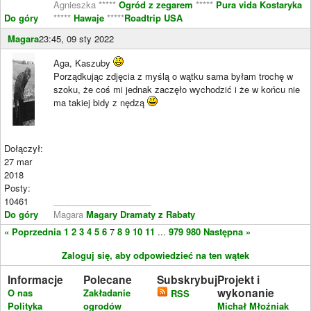
Agnieszka *****
Ogród z zegarem
*****
Pura vida Kostaryka
Do góry
*****
Hawaje
*****
Roadtrip USA
Magara
23:45, 09 sty 2022
Aga, Kaszuby
Porządkując zdjęcia z myślą o wątku sama byłam trochę w
szoku, że coś mi jednak zaczęło wychodzić i że w końcu nie
ma takiej bidy z nędzą
Dołączył:
27 mar
2018
Posty:
10461
____________________
Do góry
Magara
Magary Dramaty z Rabaty
« Poprzednia
1
2
3
4
5
6
7
8
9
10
11
...
979
980
Następna »
Zaloguj się, aby odpowiedzieć na ten wątek
Informacje
Polecane
Subskrybuj
Projekt i
wykonanie
O nas
Zakładanie
RSS
Polityka
ogrodów
Michał Młoźniak