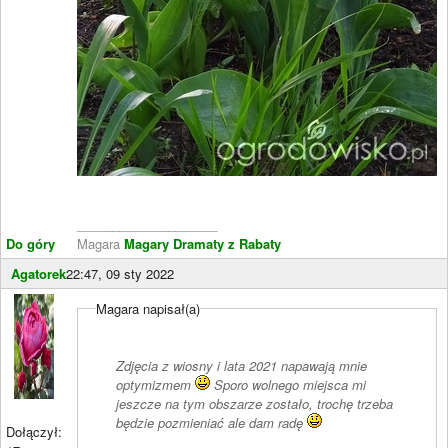
____________________
Do góry
Magara
Magary Dramaty z Rabaty
Agatorek
22:47, 09 sty 2022
Magara napisał(a)
Zdjęcia z wiosny i lata 2021 napawają mnie
optymizmem
Sporo wolnego miejsca mi
jeszcze na tym obszarze zostało, trochę trzeba
będzie pozmieniać ale dam radę
Dołączył: