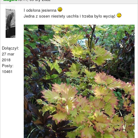
I odsłona jesienna
Jedna z sosen niestety uschła i trzeba było wyciąć
Dołączył:
27 mar
2018
Posty:
10461