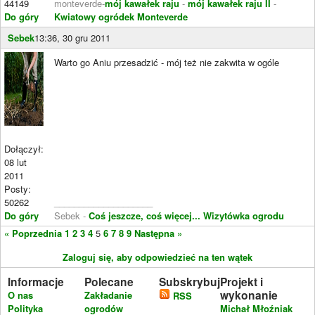
44149
monteverde-
mój kawałek raju
-
mój kawałek raju II
-
Do góry
Kwiatowy ogródek Monteverde
Sebek
13:36, 30 gru 2011
Warto go Aniu przesadzić - mój też nie zakwita w ogóle
Dołączył:
08 lut
2011
Posty:
50262
____________________
Do góry
Sebek -
Coś jeszcze, coś więcej...
Wizytówka ogrodu
« Poprzednia
1
2
3
4
5
6
7
8
9
Następna »
Zaloguj się, aby odpowiedzieć na ten wątek
Informacje
Polecane
Subskrybuj
Projekt i
wykonanie
O nas
Zakładanie
RSS
Polityka
ogrodów
Michał Młoźniak