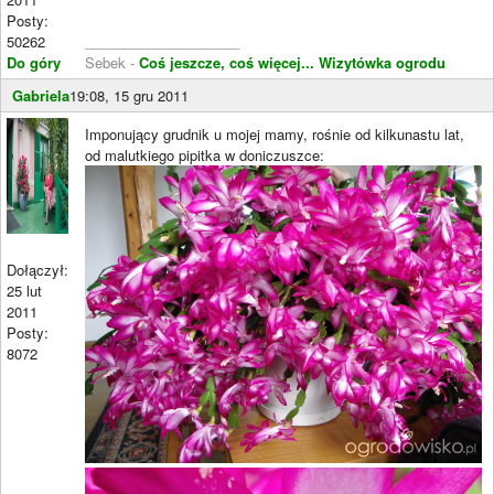
Posty:
50262
____________________
Do góry
Sebek -
Coś jeszcze, coś więcej...
Wizytówka ogrodu
Gabriela
19:08, 15 gru 2011
Imponujący grudnik u mojej mamy, rośnie od kilkunastu lat,
od malutkiego pipitka w doniczuszce:
Dołączył:
25 lut
2011
Posty:
8072