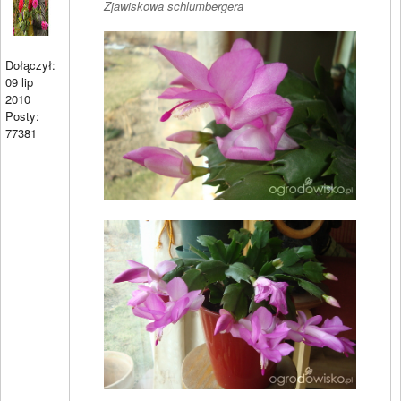
Zjawiskowa schlumbergera
Dołączył:
09 lip
2010
Posty:
77381