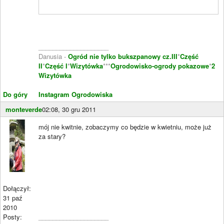
____________________
Danusia -
Ogród nie tylko bukszpanowy cz.III
*
Część
II
*
Część I
*
Wizytówka
***
Ogrodowisko-ogrody pokazowe
*
2
Wizytówka
Do góry
Instagram Ogrodowiska
monteverde
02:08, 30 gru 2011
mój nie kwitnie, zobaczymy co będzie w kwietniu, może już
za stary?
Dołączył:
31 paź
2010
Posty:
____________________