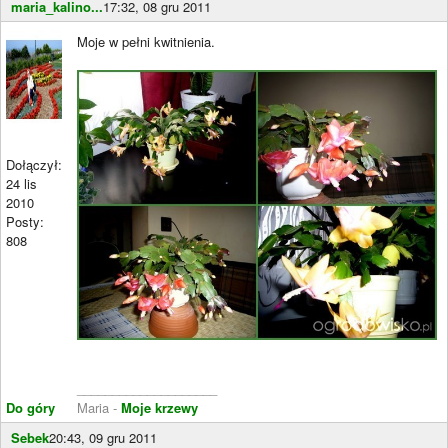
maria_kalino...
17:32, 08 gru 2011
Moje w pełni kwitnienia.
Dołączył:
24 lis
2010
Posty:
808
____________________
Do góry
Maria -
Moje krzewy
Sebek
20:43, 09 gru 2011