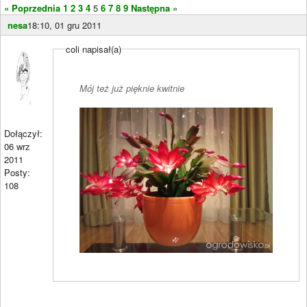
« Poprzednia
1
2
3
4
5
6
7
8
9
Następna »
nesa
18:10, 01 gru 2011
coli napisał(a)
Mój też już pięknie kwitnie
Dołączył:
06 wrz
2011
Posty:
108