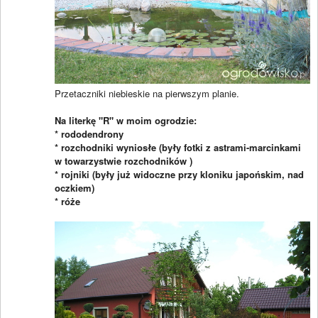
Przetaczniki niebieskie na pierwszym planie.
Na literkę "R" w moim ogrodzie:
* rododendrony
* rozchodniki wyniosłe (były fotki z astrami-marcinkami
w towarzystwie rozchodników )
* rojniki (były już widoczne przy kloniku japońskim, nad
oczkiem)
* róże