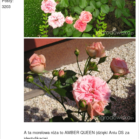
Posty:
3203
A ta morelowa róża to AMBER QUEEN (dzięki Aniu DS za
identyfikację)