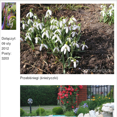
Dołączył:
09 sty
2012
Posty:
3203
Przebiśniegi (śnieżyczki)