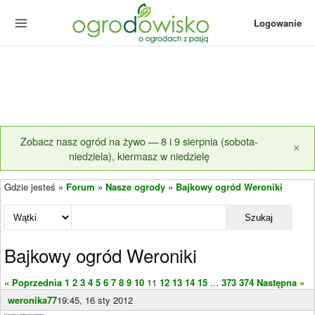
Logowanie
Zobacz nasz ogród na żywo — 8 i 9 sierpnia (sobota-
×
niedziela), kiermasz w niedzielę
Gdzie jesteś »
Forum
»
Nasze ogrody
»
Bajkowy ogród Weroniki
Szukaj
Bajkowy ogród Weroniki
« Poprzednia
1
2
3
4
5
6
7
8
9
10
11
12
13
14
15
...
373
374
Następna »
weronika77
19:45, 16 sty 2012