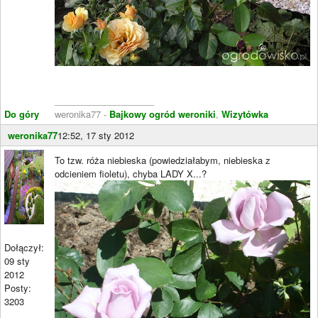
____________________
Do góry
weronika77 -
Bajkowy ogród weroniki
,
Wizytówka
weronika77
12:52, 17 sty 2012
To tzw. róża niebieska (powiedziałabym, niebieska z
odcieniem fioletu), chyba LADY X...?
Dołączył:
09 sty
2012
Posty:
3203