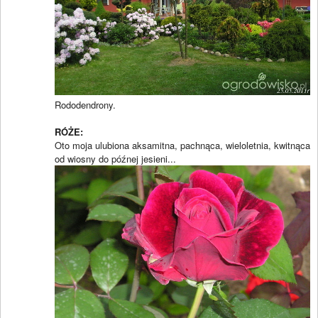
Rododendrony.
RÓŻE:
Oto moja ulubiona aksamitna, pachnąca, wieloletnia, kwitnąca
od wiosny do późnej jesieni...