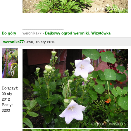
____________________
Do góry
weronika77 -
Bajkowy ogród weroniki
,
Wizytówka
weronika77
19:50, 16 sty 2012
Dołączył:
09 sty
2012
Posty:
3203