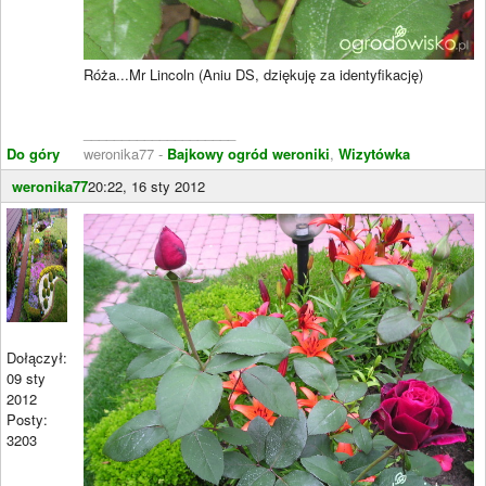
Róża...Mr Lincoln (Aniu DS, dziękuję za identyfikację)
____________________
Do góry
weronika77 -
Bajkowy ogród weroniki
,
Wizytówka
weronika77
20:22, 16 sty 2012
Dołączył:
09 sty
2012
Posty:
3203