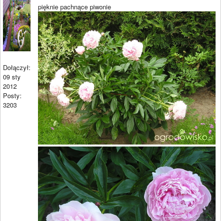
pięknie pachnące piwonie
Dołączył:
09 sty
2012
Posty:
3203