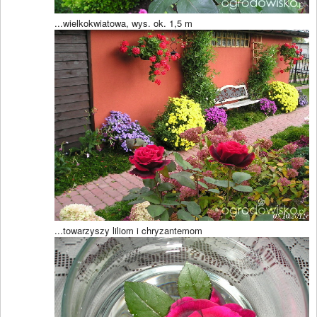
...wielkokwiatowa, wys. ok. 1,5 m
...towarzyszy liliom i chryzantemom