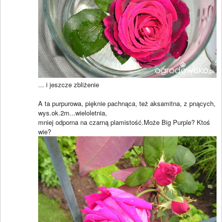
... i jeszcze zbliżenie
A ta purpurowa, pięknie pachnąca, też aksamitna, z pnących,
wys.ok.2m...wieloletnia,
mniej odporna na czarną plamistość.Może Big Purple? Ktoś
wie?