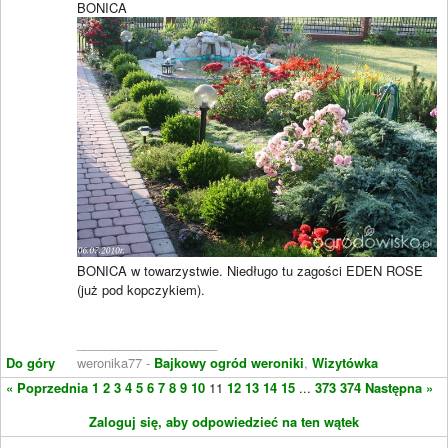
BONICA
BONICA w towarzystwie. Niedługo tu zagości EDEN ROSE
(już pod kopczykiem).
____________________
Do góry
weronika77 -
Bajkowy ogród weroniki
,
Wizytówka
« Poprzednia
1
2
3
4
5
6
7
8
9
10
11
12
13
14
15
...
373
374
Następna »
Zaloguj się, aby odpowiedzieć na ten wątek