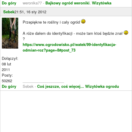
Do góry
weronika77 -
Bajkowy ogród weroniki
,
Wizytówka
Sebek
21:51, 16 sty 2012
Przepiękne te rośliny i cały ogród
A róże dałem do identyfikacji - może tam ktoś będzie znał
?
https://www.ogrodowisko.pl/watek/99-identyfikacja-
odmian-roz?page=8#post_73
Dołączył:
08 lut
2011
Posty:
50262
____________________
Do góry
Sebek -
Coś jeszcze, coś więcej...
Wizytówka ogrodu