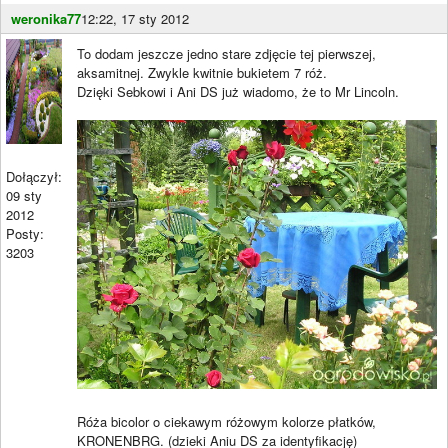
weronika77
12:22, 17 sty 2012
To dodam jeszcze jedno stare zdjęcie tej pierwszej,
aksamitnej. Zwykle kwitnie bukietem 7 róż.
Dzięki Sebkowi i Ani DS już wiadomo, że to Mr Lincoln.
Dołączył:
09 sty
2012
Posty:
3203
Róża bicolor o ciekawym różowym kolorze płatków,
KRONENBRG. (dzieki Aniu DS za identyfikację)