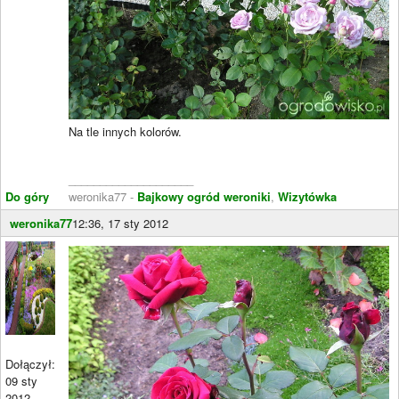
Na tle innych kolorów.
____________________
Do góry
weronika77 -
Bajkowy ogród weroniki
,
Wizytówka
weronika77
12:36, 17 sty 2012
Dołączył:
09 sty
2012