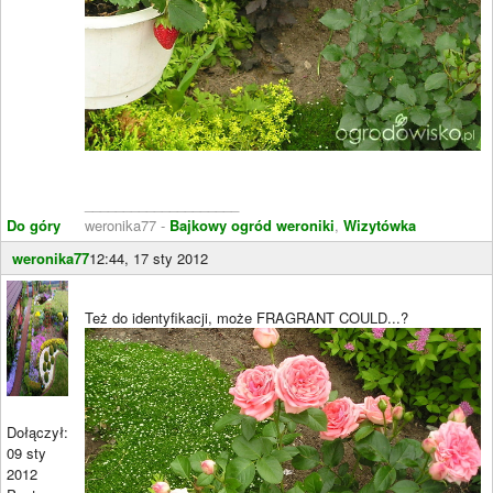
____________________
Do góry
weronika77 -
Bajkowy ogród weroniki
,
Wizytówka
weronika77
12:44, 17 sty 2012
Też do identyfikacji, może FRAGRANT COULD...?
Dołączył:
09 sty
2012