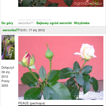
____________________
Do góry
weronika77 -
Bajkowy ogród weroniki
,
Wizytówka
weronika77
13:01, 17 sty 2012
Dołączył:
09 sty
2012
Posty:
3203
PEACE (pachnąca)