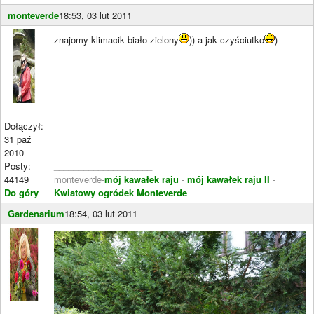
monteverde
18:53, 03 lut 2011
znajomy klimacik biało-zielony
)) a jak czyściutko
)
Dołączył:
31 paź
2010
Posty:
____________________
44149
monteverde-
mój kawałek raju
-
mój kawałek raju II
-
Do góry
Kwiatowy ogródek Monteverde
Gardenarium
18:54, 03 lut 2011