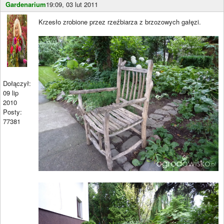
Gardenarium
19:09, 03 lut 2011
Krzesło zrobione przez rzeźbiarza z brzozowych gałęzi.
Dołączył:
09 lip
2010
Posty:
77381