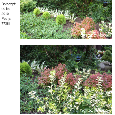
Dołączył:
09 lip
2010
Posty:
77381