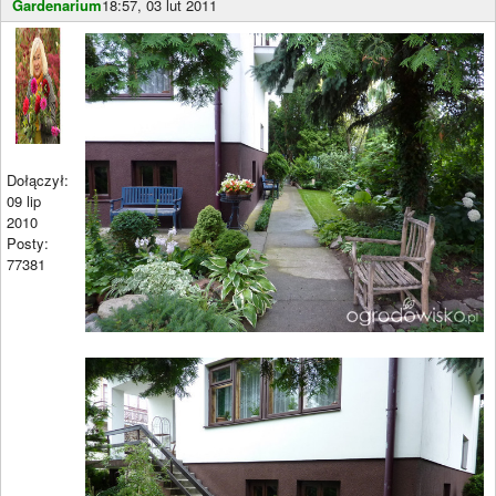
Gardenarium
18:57, 03 lut 2011
Dołączył:
09 lip
2010
Posty:
77381