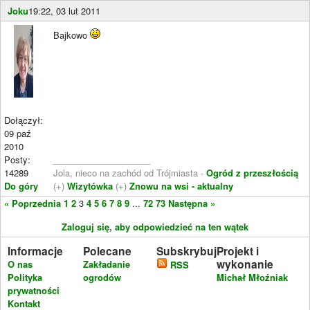
Joku
19:22, 03 lut 2011
Bajkowo
Dołączył:
09 paź
2010
Posty:
____________________
14289
Jola, nieco na zachód od Trójmiasta -
Ogród z przeszłością
Do góry
(+)
Wizytówka
(+)
Znowu na wsi - aktualny
« Poprzednia
1
2
3
4
5
6
7
8
9
...
72
73
Następna »
Zaloguj się, aby odpowiedzieć na ten wątek
Informacje
Polecane
Subskrybuj
Projekt i
wykonanie
O nas
Zakładanie
RSS
Polityka
ogrodów
Michał Młoźniak
prywatności
Kontakt