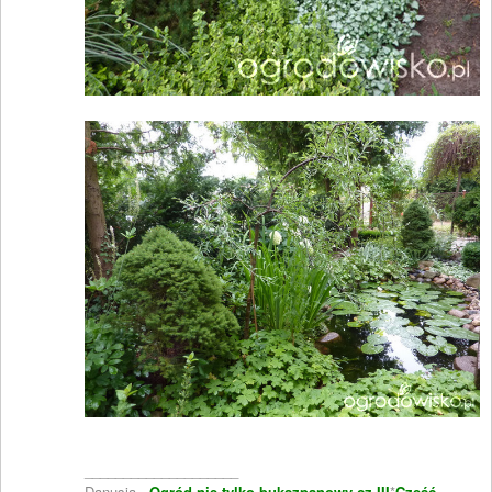
____________________
Danusia -
Ogród nie tylko bukszpanowy cz.III
*
Część