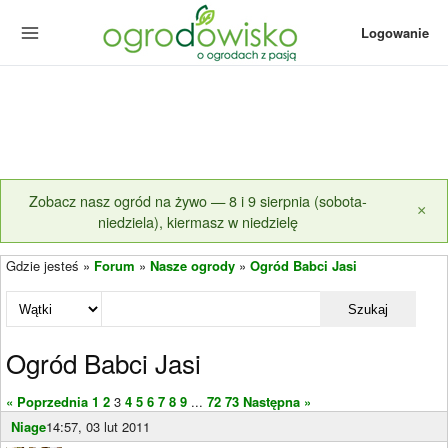
Logowanie
Zobacz nasz ogród na żywo — 8 i 9 sierpnia (sobota-
×
niedziela), kiermasz w niedzielę
Gdzie jesteś »
Forum
»
Nasze ogrody
»
Ogród Babci Jasi
Szukaj
Ogród Babci Jasi
« Poprzednia
1
2
3
4
5
6
7
8
9
...
72
73
Następna »
Niage
14:57, 03 lut 2011