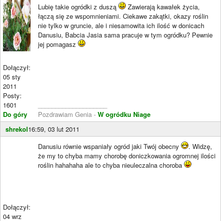
Lubię takie ogródki z duszą
Zawierają kawałek życia,
łączą się ze wspomnieniami. Ciekawe zakątki, okazy roślin
nie tylko w gruncie, ale i niesamowita ich ilość w donicach
Danusiu, Babcia Jasia sama pracuje w tym ogródku? Pewnie
jej pomagasz
Dołączył:
05 sty
2011
Posty:
1601
____________________
Do góry
Pozdrawiam Genia -
W ogródku Niage
shrekol
16:59, 03 lut 2011
Danusiu równie wspaniały ogród jaki Twój obecny
. Widzę,
że my to chyba mamy chorobę doniczkowania ogromnej ilości
roślin hahahaha ale to chyba nieuleczalna choroba
Dołączył:
04 wrz