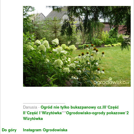
____________________
Danusia -
Ogród nie tylko bukszpanowy cz.III
*
Część
II
*
Część I
*
Wizytówka
***
Ogrodowisko-ogrody pokazowe
*
2
Wizytówka
Do góry
Instagram Ogrodowiska