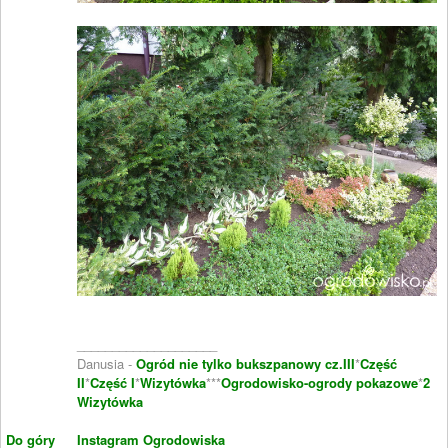
____________________
Danusia -
Ogród nie tylko bukszpanowy cz.III
*
Część
II
*
Część I
*
Wizytówka
***
Ogrodowisko-ogrody pokazowe
*
2
Wizytówka
Do góry
Instagram Ogrodowiska