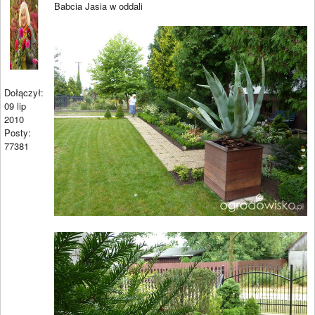
Babcia Jasia w oddali
Dołączył:
09 lip
2010
Posty:
77381