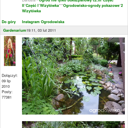
II
*
Część I
*
Wizytówka
***
Ogrodowisko-ogrody pokazowe
*
2
Wizytówka
Do góry
Instagram Ogrodowiska
Gardenarium
19:11, 03 lut 2011
Dołączył:
09 lip
2010
Posty:
77381