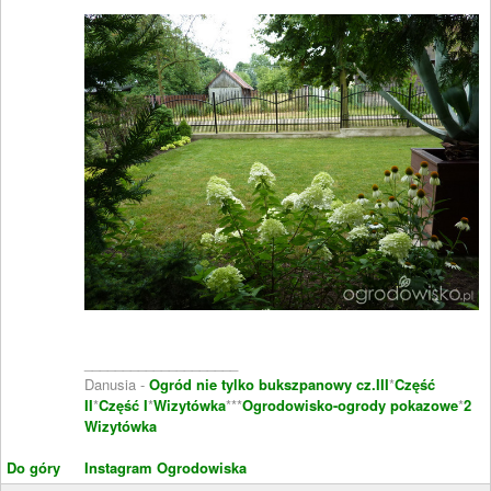
____________________
Danusia -
Ogród nie tylko bukszpanowy cz.III
*
Część
II
*
Część I
*
Wizytówka
***
Ogrodowisko-ogrody pokazowe
*
2
Wizytówka
Do góry
Instagram Ogrodowiska