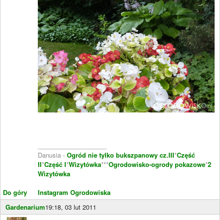
____________________
Danusia -
Ogród nie tylko bukszpanowy cz.III
*
Część
II
*
Część I
*
Wizytówka
***
Ogrodowisko-ogrody pokazowe
*
2
Wizytówka
Do góry
Instagram Ogrodowiska
Gardenarium
19:18, 03 lut 2011