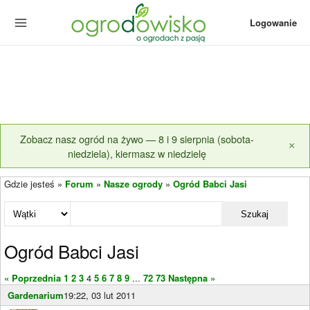
Logowanie
Zobacz nasz ogród na żywo — 8 i 9 sierpnia (sobota-
×
niedziela), kiermasz w niedzielę
Gdzie jesteś »
Forum
»
Nasze ogrody
»
Ogród Babci Jasi
Szukaj
Ogród Babci Jasi
« Poprzednia
1
2
3
4
5
6
7
8
9
...
72
73
Następna »
Gardenarium
19:22, 03 lut 2011