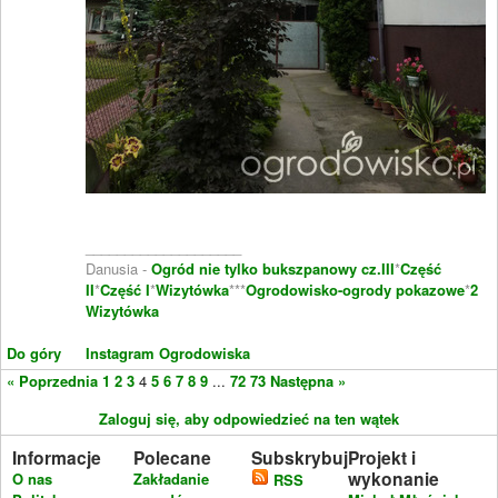
____________________
Danusia -
Ogród nie tylko bukszpanowy cz.III
*
Część
II
*
Część I
*
Wizytówka
***
Ogrodowisko-ogrody pokazowe
*
2
Wizytówka
Do góry
Instagram Ogrodowiska
« Poprzednia
1
2
3
4
5
6
7
8
9
...
72
73
Następna »
Zaloguj się, aby odpowiedzieć na ten wątek
Informacje
Polecane
Subskrybuj
Projekt i
wykonanie
O nas
Zakładanie
RSS