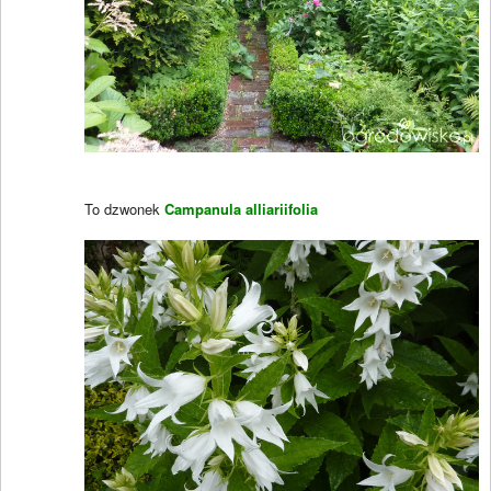
To dzwonek
Campanula alliariifolia