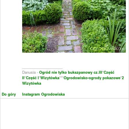
____________________
Danusia -
Ogród nie tylko bukszpanowy cz.III
*
Część
II
*
Część I
*
Wizytówka
***
Ogrodowisko-ogrody pokazowe
*
2
Wizytówka
Do góry
Instagram Ogrodowiska