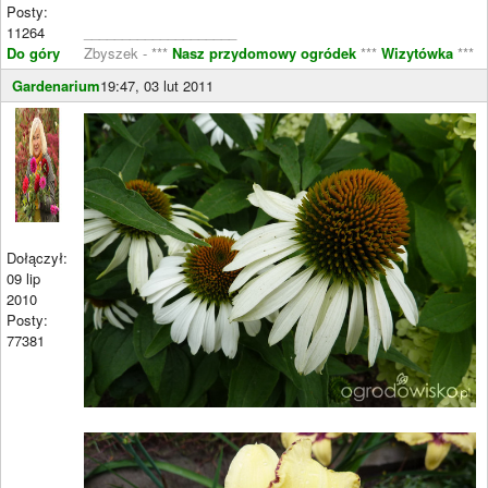
Posty:
11264
____________________
Do góry
Zbyszek - ***
Nasz przydomowy ogródek
***
Wizytówka
***
Gardenarium
19:47, 03 lut 2011
Dołączył:
09 lip
2010
Posty:
77381