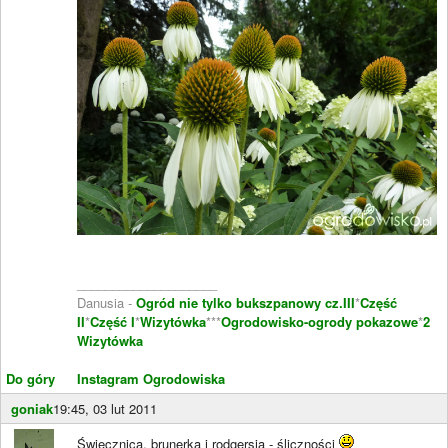
____________________
Danusia -
Ogród nie tylko bukszpanowy cz.III
*
Część
II
*
Część I
*
Wizytówka
***
Ogrodowisko-ogrody pokazowe
*
2
Wizytówka
Do góry
Instagram Ogrodowiska
goniak
19:45, 03 lut 2011
Świecznica, brunerka i rodgersja - śliczności