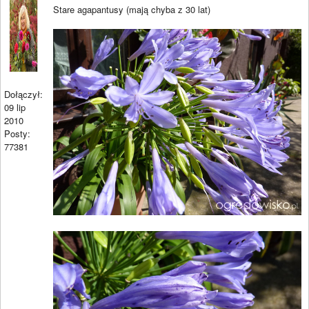
Stare agapantusy (mają chyba z 30 lat)
Dołączył:
09 lip
2010
Posty:
77381