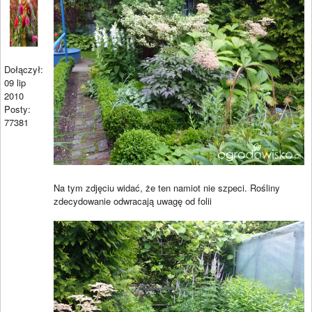
Dołączył:
09 lip
2010
Posty:
77381
Na tym zdjęciu widać, że ten namiot nie szpeci. Rośliny
zdecydowanie odwracają uwagę od folii