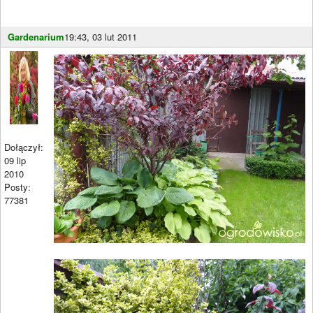
Gardenarium
19:43, 03 lut 2011
Dołączył:
09 lip
2010
Posty:
77381