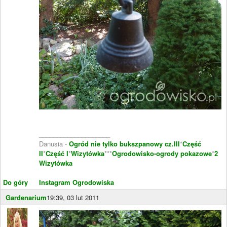
____________________
Danusia -
Ogród nie tylko bukszpanowy cz.III
*
Część
II
*
Część I
*
Wizytówka
***
Ogrodowisko-ogrody pokazowe
*
2
Wizytówka
Do góry
Instagram Ogrodowiska
Gardenarium
19:39, 03 lut 2011