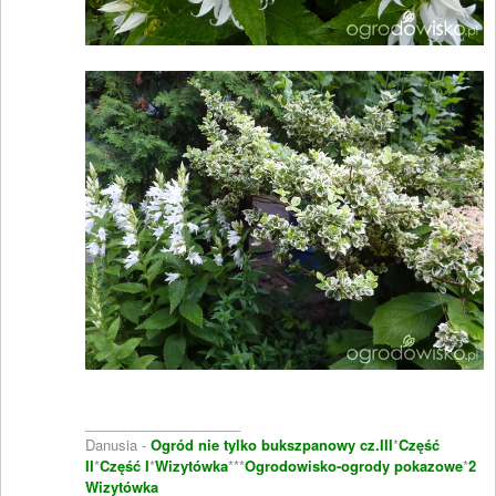
____________________
Danusia -
Ogród nie tylko bukszpanowy cz.III
*
Część
II
*
Część I
*
Wizytówka
***
Ogrodowisko-ogrody pokazowe
*
2
Wizytówka