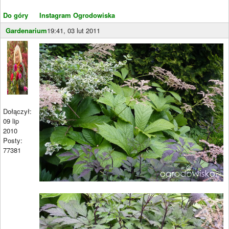
Do góry
Instagram Ogrodowiska
Gardenarium
19:41, 03 lut 2011
Dołączył:
09 lip
2010
Posty:
77381