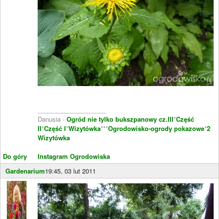
____________________
Danusia -
Ogród nie tylko bukszpanowy cz.III
*
Część
II
*
Część I
*
Wizytówka
***
Ogrodowisko-ogrody pokazowe
*
2
Wizytówka
Do góry
Instagram Ogrodowiska
Gardenarium
19:45, 03 lut 2011