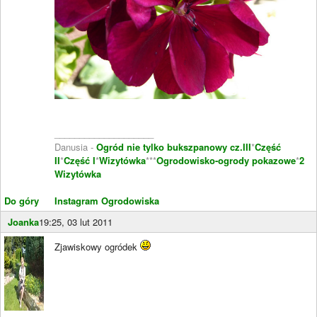
____________________
Danusia -
Ogród nie tylko bukszpanowy cz.III
*
Część
II
*
Część I
*
Wizytówka
***
Ogrodowisko-ogrody pokazowe
*
2
Wizytówka
Do góry
Instagram Ogrodowiska
Joanka
19:25, 03 lut 2011
Zjawiskowy ogródek