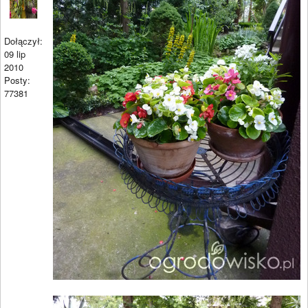
Dołączył:
09 lip
2010
Posty:
77381