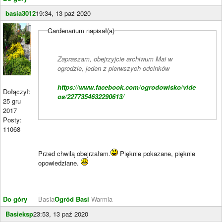
basia3012
19:34, 13 paź 2020
Gardenarium napisał(a)
Zapraszam, obejrzyjcie archiwum Mai w
ogrodzie, jeden z pierwszych odcinków
https://www.facebook.com/ogrodowisko/vide
Dołączył:
os/2277354632290613/
25 gru
2017
Posty:
11068
Przed chwilą obejrzałam.
Pięknie pokazane, pięknie
opowiedziane.
____________________
Do góry
Basia
Ogród Basi
Warmia
Basieksp
23:53, 13 paź 2020