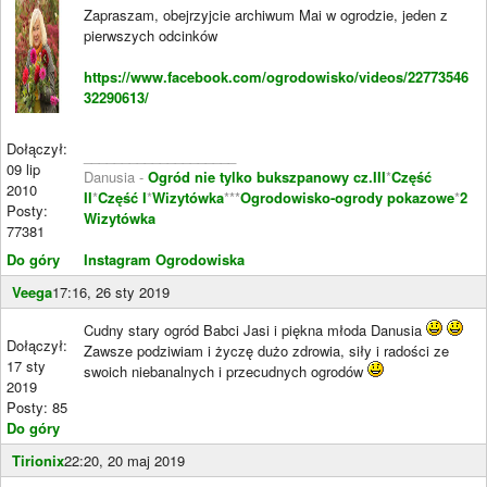
Zapraszam, obejrzyjcie archiwum Mai w ogrodzie, jeden z
pierwszych odcinków
https://www.facebook.com/ogrodowisko/videos/22773546
32290613/
Dołączył:
____________________
09 lip
Danusia -
Ogród nie tylko bukszpanowy cz.III
*
Część
2010
II
*
Część I
*
Wizytówka
***
Ogrodowisko-ogrody pokazowe
*
2
Posty:
Wizytówka
77381
Do góry
Instagram Ogrodowiska
Veega
17:16, 26 sty 2019
Cudny stary ogród Babci Jasi i piękna młoda Danusia
Dołączył:
Zawsze podziwiam i życzę dużo zdrowia, siły i radości ze
17 sty
swoich niebanalnych i przecudnych ogrodów
2019
Posty: 85
Do góry
Tirionix
22:20, 20 maj 2019