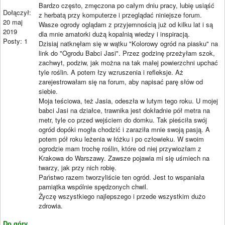
Bardzo często, zmęczona po całym dniu pracy, lubię usiąść
Dołączył:
z herbatą przy komputerze i przeglądać niniejsze forum.
20 maj
Wasze ogrody oglądam z przyjemnością już od kilku lat i są
2019
dla mnie amatorki dużą kopalnią wiedzy i inspiracją.
Posty: 1
Dzisiaj natknęłam się w wątku "Kolorowy ogród na piasku" na
link do "Ogrodu Babci Jasi". Przez godzinę przeżyłam szok,
zachwyt, podziw, jak można na tak małej powierzchni upchać
tyle roślin. A potem łzy wzruszenia i refleksje. Aż
zarejestrowałam się na forum, aby napisać parę słów od
siebie.
Moja teściowa, też Jasia, odeszła w lutym tego roku. U mojej
babci Jasi na działce, trawnika jest dokładnie pół metra na
metr, tyle co przed wejściem do domku. Tak pieściła swój
ogród dopóki mogła chodzić i zaraziła mnie swoją pasją. A
potem pół roku leżenia w łóżku i po człowieku. W swoim
ogrodzie mam trochę roślin, które od niej przywiozłam z
Krakowa do Warszawy. Zawsze pojawia mi się uśmiech na
twarzy, jak przy nich robię.
Państwo razem tworzyliście ten ogród. Jest to wspaniała
pamiątka wspólnie spędzonych chwil.
Życzę wszystkiego najlepszego i przede wszystkim dużo
zdrowia.
Do góry