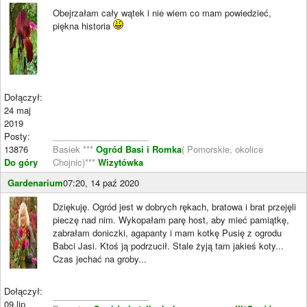
Obejrzałam cały wątek i nie wiem co mam powiedzieć,
piękna historia
Dołączył:
24 maj
2019
Posty:
____________________
13876
Basiek ***
Ogród Basi i Romka
( Pomorskie, okolice
Do góry
Chojnic)***
Wizytówka
Gardenarium
07:20, 14 paź 2020
Dziękuję. Ogród jest w dobrych rękach, bratowa i brat przejęli
pieczę nad nim. Wykopałam parę host, aby mieć pamiątkę,
zabrałam doniczki, agapanty i mam kotkę Pusię z ogrodu
Babci Jasi. Ktoś ją podrzucił. Stale żyją tam jakieś koty...
Czas jechać na groby...
Dołączył:
____________________
09 lip