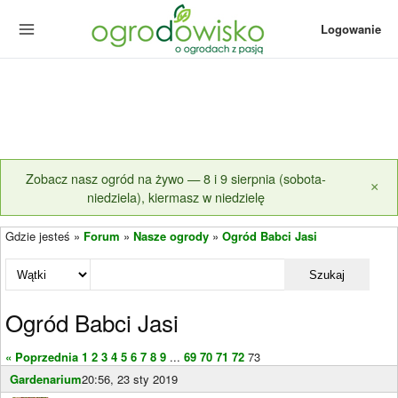
Logowanie
Zobacz nasz ogród na żywo — 8 i 9 sierpnia (sobota-
×
niedziela), kiermasz w niedzielę
Gdzie jesteś »
Forum
»
Nasze ogrody
»
Ogród Babci Jasi
Szukaj
Ogród Babci Jasi
« Poprzednia
1
2
3
4
5
6
7
8
9
...
69
70
71
72
73
Gardenarium
20:56, 23 sty 2019