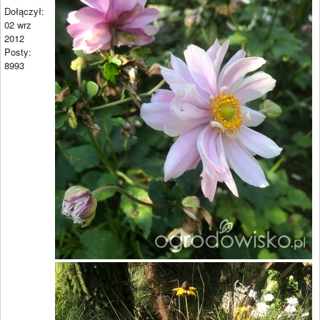
Dołączył:
02 wrz
2012
Posty:
8993