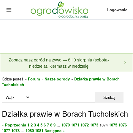
Logowanie
Zobacz nasz ogród na żywo — 8 i 9 sierpnia (sobota-
×
niedziela), kiermasz w niedzielę
Gdzie jesteś »
Forum
»
Nasze ogrody
»
Działka prawie w Borach
Tucholskich
Szukaj
Działka prawie w Borach Tucholskich
« Poprzednia
1
2
3
4
5
6
7
8
9
...
1070
1071
1072
1073
1074
1075
1076
1077
1078
...
1080
1081
Następna »