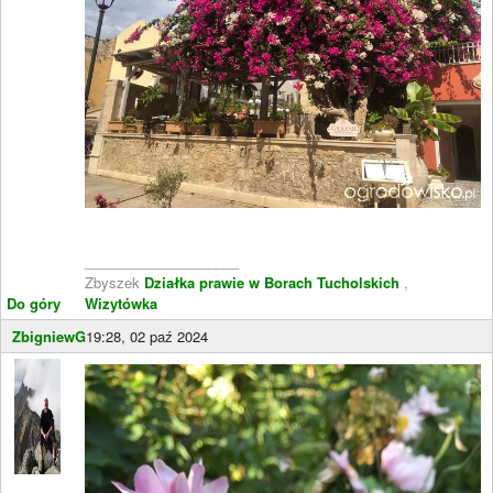
____________________
Zbyszek
Działka prawie w Borach Tucholskich
,
Do góry
Wizytówka
ZbigniewG
19:28, 02 paź 2024