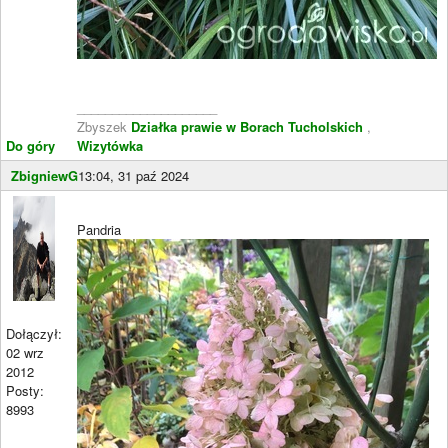
____________________
Zbyszek
Działka prawie w Borach Tucholskich
,
Do góry
Wizytówka
ZbigniewG
13:04, 31 paź 2024
Pandria
Dołączył:
02 wrz
2012
Posty:
8993