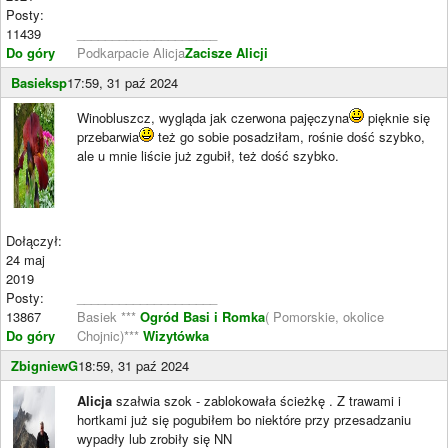
Posty:
11439
____________________
Do góry
Podkarpacie Alicja
Zacisze Alicji
Basieksp
17:59, 31 paź 2024
Winobluszcz, wygląda jak czerwona pajęczyna
pięknie się
przebarwia
też go sobie posadziłam, rośnie dość szybko,
ale u mnie liście już zgubił, też dość szybko.
Dołączył:
24 maj
2019
Posty:
____________________
13867
Basiek ***
Ogród Basi i Romka
( Pomorskie, okolice
Do góry
Chojnic)***
Wizytówka
ZbigniewG
18:59, 31 paź 2024
Alicja
szałwia szok - zablokowała ścieżkę . Z trawami i
hortkami już się pogubiłem bo niektóre przy przesadzaniu
wypadły lub zrobiły się NN