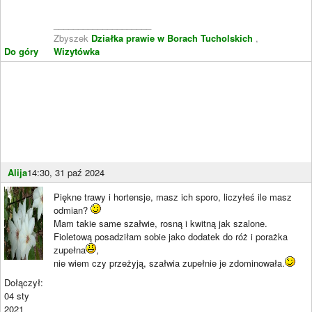
____________________
Zbyszek
Działka prawie w Borach Tucholskich
,
Do góry
Wizytówka
Alija
14:30, 31 paź 2024
Piękne trawy i hortensje, masz ich sporo, liczyłeś ile masz
odmian?
Mam takie same szałwie, rosną i kwitną jak szalone.
Fioletową posadziłam sobie jako dodatek do róż i porażka
zupełna
,
nie wiem czy przeżyją, szałwia zupełnie je zdominowała.
Dołączył:
04 sty
2021