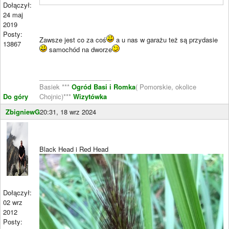
Dołączył:
24 maj
2019
Posty:
Zawsze jest co za coś
a u nas w garażu też są przydasie
13867
samochód na dworze
____________________
Basiek ***
Ogród Basi i Romka
( Pomorskie, okolice
Do góry
Chojnic)***
Wizytówka
ZbigniewG
20:31, 18 wrz 2024
Black Head i Red Head
Dołączył:
02 wrz
2012
Posty: