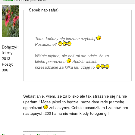
Sebek napisał(a)
Teraz kończy się jeszcze szybciej
Posadzone?
Dołączył:
01 sty
Wiśnie piękne, ale coś mi się zdaje, że za
2013
blisko posadzone
Będzie wielkie
Posty:
przesadzanie za kilka lat, czuję to
396
Sebastianie, wiem, ze za blisko ale tak strasznie się na nie
uparłam ! Może jakoś to będzie, może dam radę je trochę
ograniczać
zobaczymy. Cebule posadziłam i zamówiłam
następnych 200 ha ha nie wiem kiedy to ogarnę !
____________________