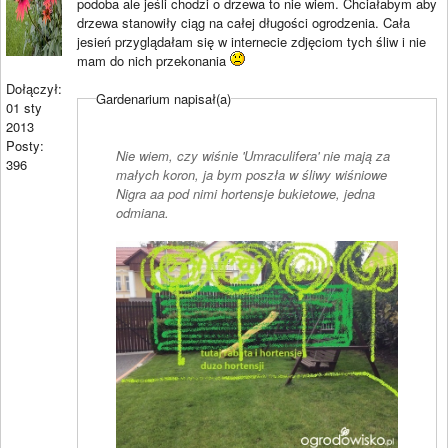
podoba ale jeśli chodzi o drzewa to nie wiem. Chciałabym aby
drzewa stanowiły ciąg na całej długości ogrodzenia. Cała
jesień przyglądałam się w internecie zdjęciom tych śliw i nie
mam do nich przekonania
Dołączył:
Gardenarium napisał(a)
01 sty
2013
Posty:
Nie wiem, czy wiśnie 'Umraculifera' nie mają za
396
małych koron, ja bym poszła w śliwy wiśniowe
Nigra aa pod nimi hortensje bukietowe, jedna
odmiana.