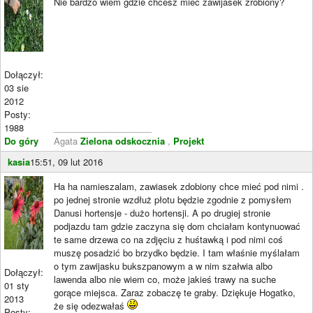
Nie bardzo wiem gdzie chcesz mieć zawijasek zrobiony?
Dołączył:
03 sie
2012
Posty:
1988
____________________
Do góry
Agata
Zielona odskocznia
,
Projekt
kasia
15:51, 09 lut 2016
Ha ha namieszalam, zawiasek zdobiony chce mieć pod nimi .
po jednej stronie wzdłuż płotu będzie zgodnie z pomysłem
Danusi hortensje - dużo hortensji. A po drugiej stronie
podjazdu tam gdzie zaczyna się dom chciałam kontynuować
te same drzewa co na zdjęciu z huśtawką i pod nimi coś
muszę posadzić bo brzydko będzie. I tam właśnie myślałam
o tym zawijasku bukszpanowym a w nim szałwia albo
Dołączył:
lawenda albo nie wiem co, może jakieś trawy na suche
01 sty
gorące miejsca. Zaraz zobaczę te graby. Dziękuje Hogatko,
2013
że się odezwałaś
Posty: