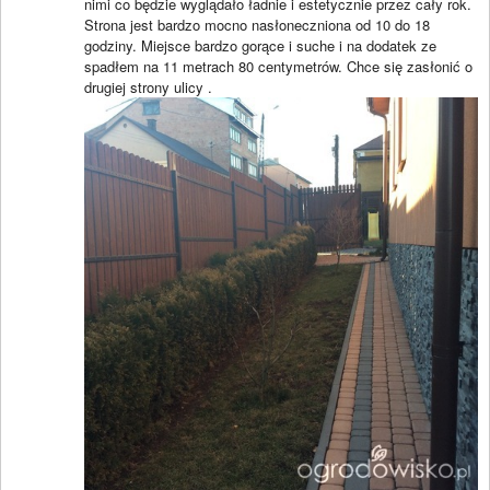
nimi co będzie wyglądało ładnie i estetycznie przez cały rok.
Strona jest bardzo mocno nasłoneczniona od 10 do 18
godziny. Miejsce bardzo gorące i suche i na dodatek ze
spadłem na 11 metrach 80 centymetrów. Chce się zasłonić o
drugiej strony ulicy .