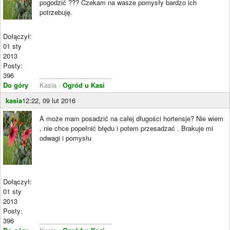
pogodzić ??? Czekam na wasze pomysły bardzo ich
potrzebuję.
Dołączył:
01 sty
2013
Posty:
396
____________________
Do góry
Kasia -
Ogród u Kasi
kasia
12:22, 09 lut 2016
A może mam posadzić na całej długości hortensje? Nie wiem
, nie chce popełnić błędu i potem przesadzać . Brakuje mi
odwagi i pomysłu
Dołączył:
01 sty
2013
Posty:
396
____________________