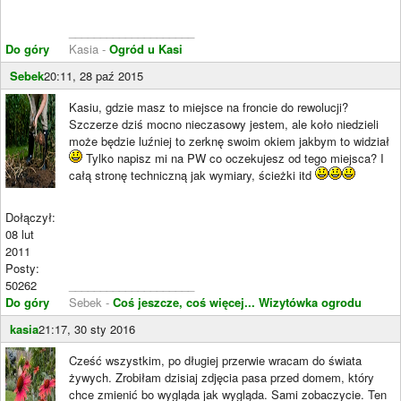
____________________
Do góry
Kasia -
Ogród u Kasi
Sebek
20:11, 28 paź 2015
Kasiu, gdzie masz to miejsce na froncie do rewolucji?
Szczerze dziś mocno nieczasowy jestem, ale koło niedzieli
może będzie luźniej to zerknę swoim okiem jakbym to widział
Tylko napisz mi na PW co oczekujesz od tego miejsca? I
całą stronę techniczną jak wymiary, ścieżki itd
Dołączył:
08 lut
2011
Posty:
50262
____________________
Do góry
Sebek -
Coś jeszcze, coś więcej...
Wizytówka ogrodu
kasia
21:17, 30 sty 2016
Cześć wszystkim, po długiej przerwie wracam do świata
żywych. Zrobiłam dzisiaj zdjęcia pasa przed domem, który
chce zmienić bo wygląda jak wygląda. Sami zobaczycie. Ten