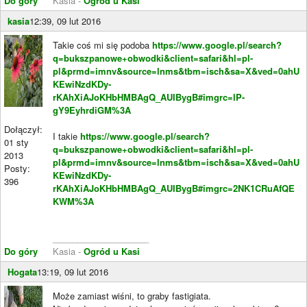
Do góry
Kasia -
Ogród u Kasi
kasia
12:39, 09 lut 2016
Takie coś mi się podoba
https://www.google.pl/search?
q=bukszpanowe+obwodki&client=safari&hl=pl-
pl&prmd=imnv&source=lnms&tbm=isch&sa=X&ved=0ahU
KEwiNzdKDy-
rKAhXiAJoKHbHMBAgQ_AUIBygB#imgrc=lP-
gY9EyhrdiGM%3A
Dołączył:
I takie
https://www.google.pl/search?
01 sty
q=bukszpanowe+obwodki&client=safari&hl=pl-
2013
pl&prmd=imnv&source=lnms&tbm=isch&sa=X&ved=0ahU
Posty:
KEwiNzdKDy-
396
rKAhXiAJoKHbHMBAgQ_AUIBygB#imgrc=2NK1CRuAfQE
KWM%3A
____________________
Do góry
Kasia -
Ogród u Kasi
Hogata
13:19, 09 lut 2016
Może zamiast wiśni, to graby fastigiata.