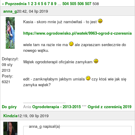
« Poprzednia
1
2
3
4
5
6
7
8
9
...
504
505
506
507
508
anna_g
20:42, 04 lip 2019
Kasia - skoro mnie już namówiłaś - to jest
https://www.ogrodowisko.pl/watek/9963-ogrod-z-czeresnia
wiele tam na razie nie ma
ale zapraszam serdecznie do
nowego wątku.
Dołączył:
Wątek ogrodoterapii oficjalnie zamykam
09 sty
2013
Posty:
edit - zamknęłabym jakbym umiała
czy ktoś wie jak się
6321
zamyka wątek?
____________________
Do góry
Ania
Ogrodoterapia - 2013-2015
***
Ogród z czereśnią 2019
Kindzia
12:19, 09 lip 2019
anna_g napisał(a)