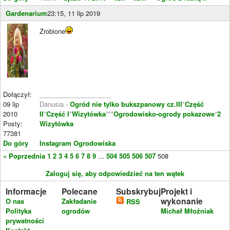
Gardenarium
23:15, 11 lip 2019
Zrobione
Dołączył:
____________________
09 lip
Danusia -
Ogród nie tylko bukszpanowy cz.III
*
Część
2010
II
*
Część I
*
Wizytówka
***
Ogrodowisko-ogrody pokazowe
*
2
Posty:
Wizytówka
77381
Do góry
Instagram Ogrodowiska
« Poprzednia
1
2
3
4
5
6
7
8
9
...
504
505
506
507
508
Zaloguj się, aby odpowiedzieć na ten wątek
Informacje
Polecane
Subskrybuj
Projekt i
wykonanie
O nas
Zakładanie
RSS
Polityka
ogrodów
Michał Młoźniak
prywatności