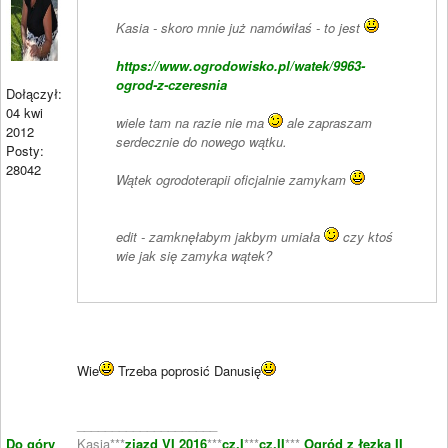
Kasia - skoro mnie już namówiłaś - to jest
https://www.ogrodowisko.pl/watek/9963-
ogrod-z-czeresnia
Dołączył:
04 kwi
wiele tam na razie nie ma
ale zapraszam
2012
serdecznie do nowego wątku.
Posty:
28042
Wątek ogrodoterapii oficjalnie zamykam
edit - zamknęłabym jakbym umiała
czy ktoś
wie jak się zamyka wątek?
Wie
Trzeba poprosić Danusię
____________________
Do góry
Kasia***
zjazd VI 2016
***
cz.I
***
cz.II
***
Ogród z łezką II