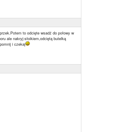
poprzek.Potem to odcięte wsadź do połowy w
ru ale nakryj:słoikiem,odciętą butelką
pomnij i czekaj