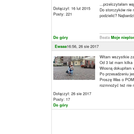
...przelczytałam wą
Dołączył: 16 lut 2015
Do storczyków nie 
Posty: 221
podzielić? Najbardz
________________
Do góry
Beata
Moje nieplo
Ewaaa
16:56, 26 sie 2017
Witam wszystkie z
Od 3 lat mam kilka 
Wiosną dokupiłam w
Po przesadzeniu jes
Proszę Was o PO
rozmnożyć też nie 
Dołączył: 26 sie 2017
Posty: 17
Do góry