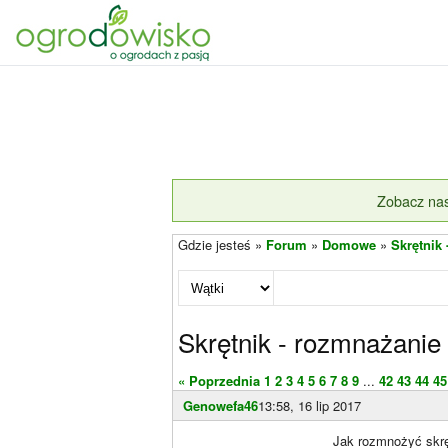
Zobacz nas
Gdzie jesteś »
Forum
»
Domowe
»
Skrętnik
Skrętnik - rozmnażanie 
« Poprzednia
1
2
3
4
5
6
7
8
9
...
42
43
44
45
Genowefa46
13:58, 16 lip 2017
Jak rozmnożyć skrę