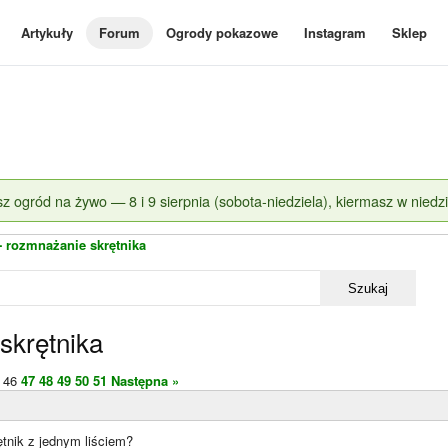
Artykuły
Forum
Ogrody pokazowe
Instagram
Sklep
z ogród na żywo — 8 i 9 sierpnia (sobota-niedziela), kiermasz w niedzi
 - rozmnażanie skrętnika
Szukaj
skrętnika
46
47
48
49
50
51
Następna »
tnik z jednym liściem?