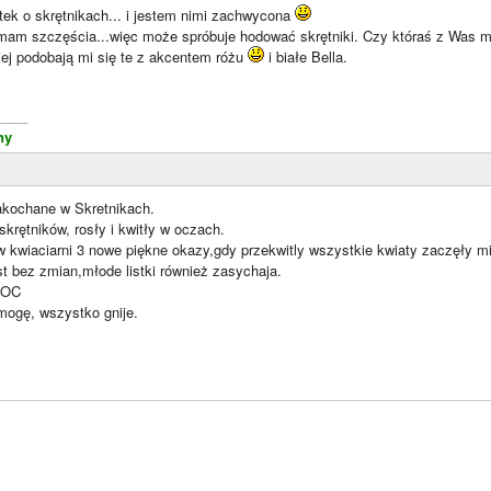
tek o skrętnikach... i jestem nimi zachwycona
mam szczęścia...więc może spróbuje hodować skrętniki. Czy któraś z Was ma
iej podobają mi się te z akcentem różu
i białe Bella.
____
ny
akochane w Skretnikach.
skrętników, rosły i kwitły w oczach.
 kwiaciarni 3 nowe piękne okazy,gdy przekwitly wszystkie kwiaty zaczęły mi
t bez zmian,młode listki również zasychaja.
MOC
mogę, wszystko gnije.