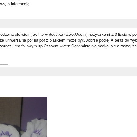
szę o informację.
iedawna ale wiem jak i to w dodatku łatwo.Odetnij nożyczkami 2/3 liścia w 
e uniwersalna pół na pół z piaskiem może być.Dobrze podlej.A teraz do wybo
oreczkiem foliowym itp.Czasem wietrz.Generalnie nie cackaj się a raczej za
____