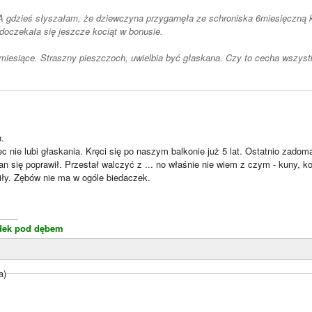
A gdzieś słyszałam, że dziewczyna przygarnęła ze schroniska 6miesięczną ko
 doczekała się jeszcze kociąt w bonusie.
iesiące. Straszny pieszczoch, uwielbia być głaskana. Czy to cecha wszyst
h.
 nie lubi głaskania. Kręci się po naszym balkonie już 5 lat. Ostatnio zadom
tan się poprawił. Przestał walczyć z ... no właśnie nie wiem z czym - kun
iły. Zębów nie ma w ogóle biedaczek.
____
dek pod dębem
a)