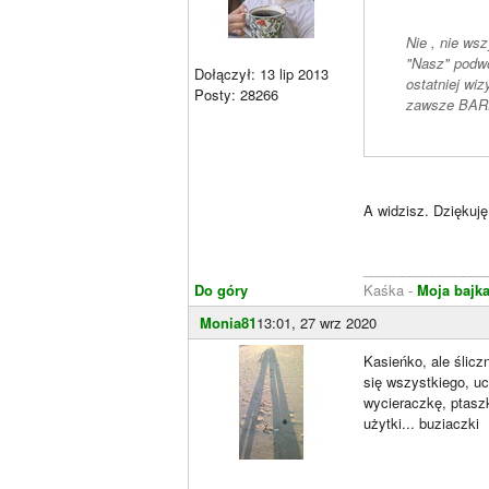
Nie , nie wsz
"Nasz" podwórkowiec n
Dołączył: 13 lip 2013
ostatniej wiz
Posty: 28266
zawsze BARDZ
A widzisz. Dziękuj
________________
Do góry
Kaśka -
Moja bajk
Monia81
13:01, 27 wrz 2020
Kasieńko, ale ślicz
się wszystkiego, uc
wycieraczkę, ptaszki
użytki... buziaczki