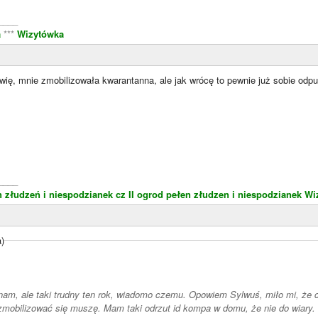
____
a
***
Wizytówka
wię, mnie zmobilizowała kwarantanna, ale jak wrócę to pewnie już sobie odpu
____
 złudzeń i niespodzianek cz II
ogrod pełen złudzen i niespodzianek
Wi
a)
i nam, ale taki trudny ten rok, wiadomo czemu. Opowiem Sylwuś, miło mi, że 
mobilizować się muszę. Mam taki odrzut id kompa w domu, że nie do wiary.