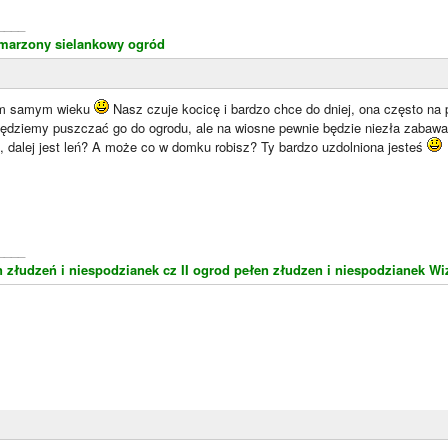
____
marzony sielankowy ogród
ym samym wieku
Nasz czuje kocicę i bardzo chce do dniej, ona często na 
będziemy puszczać go do ogrodu, ale na wiosne pewnie będzie niezła zabaw
, dalej jest leń? A może co w domku robisz? Ty bardzo uzdolniona jesteś
____
 złudzeń i niespodzianek cz II
ogrod pełen złudzen i niespodzianek
Wi