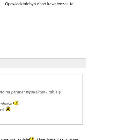
.... Opowiedziałabyś choć kawałeczek tej
to na parapet wyskakuje i tak się
 zabawa
teś
pust ma, to fakt
. Mam lenia Kasiu, mam.