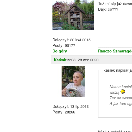
Też mi się już daw
Bajki co???
Dołączył: 20 kwi 2015
Posty: 90177
________________
Do góry
Ranczo Szmaragdo
Katkak
19:08, 28 wrz 2020
kasiek napisał(a
Nasze kocia
widzą
Też do wiosn
A jak tam og
Dołączył: 13 lip 2013
Posty: 28266
Wielką radość nam t