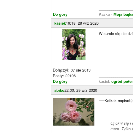
________________
Do góry
Kaśka -
Moja bajk
kasiek
19:18, 28 wrz 2020
W sumie się nie dzi
Dołączył: 07 sie 2013
Posty: 22106
________________
Do góry
kasiek
ogród pełen
abiko
22:00, 29 wrz 2020
Katkak napisał(
Oj ckni się 
mam. Tylko z