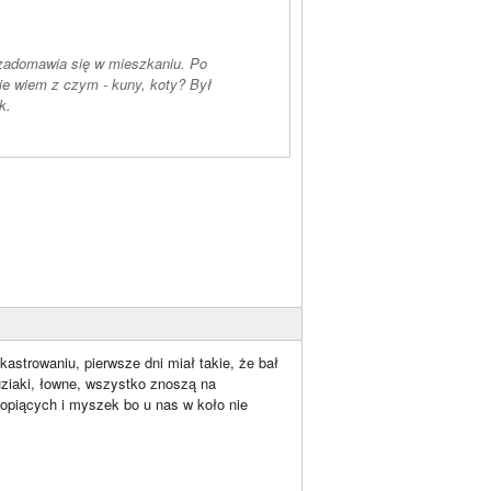
 nie wiem z czym - kuny, koty? Był
k.
strowaniu, pierwsze dni miał takie, że bał
iaki, łowne, wszystko znoszą na
h kopiących i myszek bo u nas w koło nie