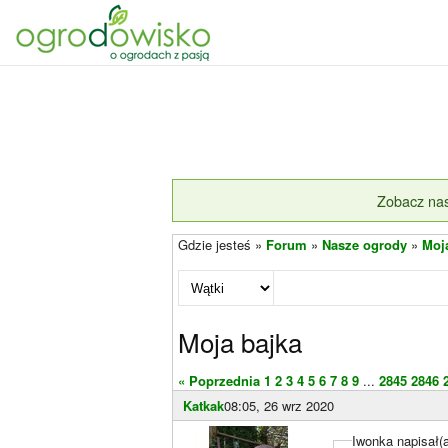
Zobacz nas
Gdzie jesteś »
Forum
»
Nasze ogrody
»
Moj
Moja bajka
« Poprzednia
1
2
3
4
5
6
7
8
9
...
2845
2846
Katkak
08:05, 26 wrz 2020
Iwonka napisał(