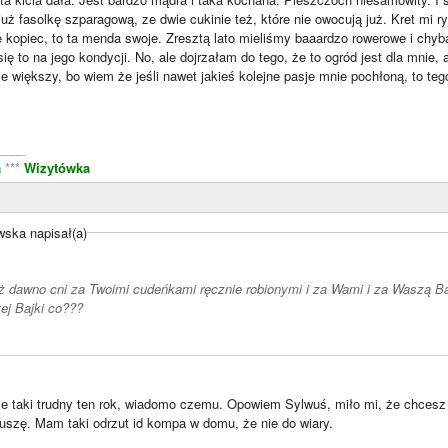
ż fasolkę szparagową, ze dwie cukinie też, które nie owocują już. Kret mi ry
 kopiec, to ta menda swoje. Zresztą lato mieliśmy baaardzo rowerowe i chyb
ię to na jego kondycji. No, ale dojrzałam do tego, że to ogród jest dla mnie, a
nie większy, bo wiem że jeśli nawet jakieś kolejne pasje mnie pochłoną, to teg
____
a
***
Wizytówka
ska napisał(a)
uż dawno cni za Twoimi cudeńkami ręcznie robionymi i za Wami i za Waszą B
ej Bajki co???
ale taki trudny ten rok, wiadomo czemu. Opowiem Sylwuś, miło mi, że chcesz
uszę. Mam taki odrzut id kompa w domu, że nie do wiary.