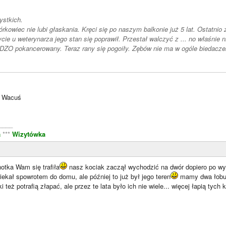
ystkich.
ie lubi głaskania. Kręci się po naszym balkonie już 5 lat. Ostatnio zadomawia się w mieszkaniu. Po
ycie u weterynarza jego stan się poprawił. Przestał walczyć z ... no właśnie
O pokancerowany. Teraz rany się pogoiły. Zębów nie ma w ogóle biedacze
ę Wacuś
____
a
***
Wizytówka
notka Wam się trafiła
nasz kociak zaczął wychodzić na dwór dopiero po wyka
iekał spowrotem do domu, ale później to już był jego teren
mamy dwa łobuz
 też potrafią złapać, ale przez te lata było ich nie wiele... więcej łapią tyc