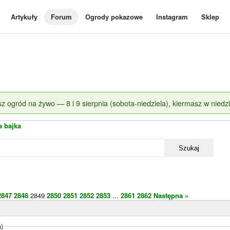
Artykuły
Forum
Ogrody pokazowe
Instagram
Sklep
z ogród na żywo — 8 i 9 sierpnia (sobota-niedziela), kiermasz w niedzi
a bajka
Szukaj
2847
2848
2849
2850
2851
2852
2853
...
2861
2862
Następna »
a)