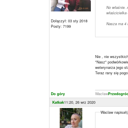
No właśnie. 
właścicielka
Dołączył: 03 sty 2018
Nasza ma 4 m
Posty: 7199
Nie , nie wszystkic
"Nasz" podwórkowiec
weterynarza jego s
Teraz rany się pogo
________________
Do góry
Wacław
Przedogró
Katkak
11:20, 26 wrz 2020
Waclaw napisał(