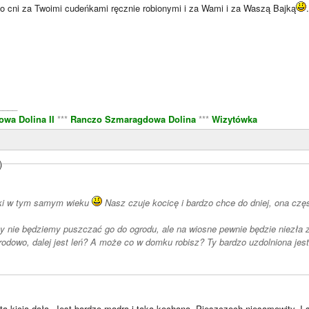
no cni za Twoimi cudeńkami ręcznie robionymi i za Wami i za Waszą Bajką
____
wa Dolina II
***
Ranczo Szmaragdowa Dolina
***
Wizytówka
)
ki w tym samym wieku
Nasz czuje kocicę i bardzo chce do dniej, ona częs
y nie będziemy puszczać go do ogrodu, ale na wiosne pewnie będzie niezła
rodowo, dalej jest leń? A może co w domku robisz? Ty bardzo uzdolniona jes
a kicia dała. Jest bardzo mądra i taka kochana. Pieszczoch niesamowity. I s