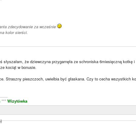
kanta zdecydowanie za wcześnie
a kolor sierści.
ś słyszałam, że dziewczyna przygarnęła ze schroniska 6miesięczną kotkę i o
ze kociąt w bonusie.
e. Straszny pieszczoch, uwielbia być głaskana. Czy to cecha wszystkich k
____
a
***
Wizytówka
a)