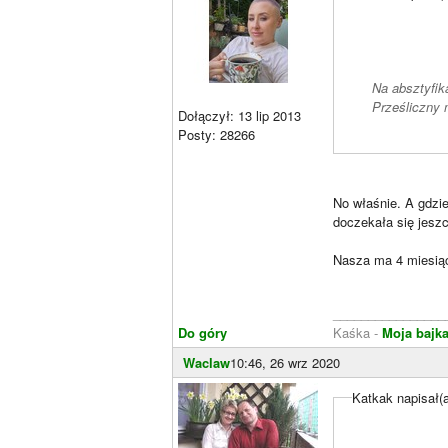
Na absztyfi
Prześliczny m
Dołączył: 13 lip 2013
Posty: 28266
No właśnie. A gdzie
doczekała się jeszc
Nasza ma 4 miesiąc
________________
Do góry
Kaśka -
Moja bajk
Waclaw
10:46, 26 wrz 2020
Katkak napisał(