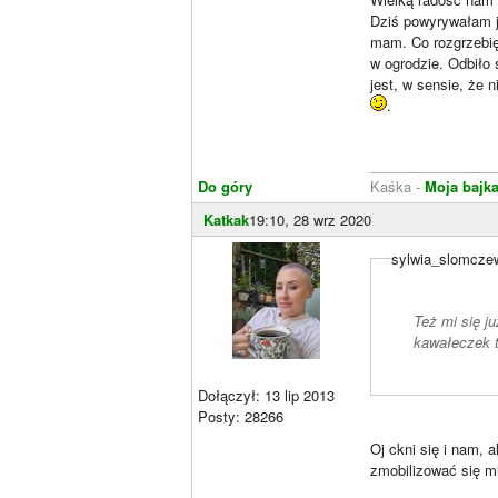
Dziś powyrywałam ju
mam. Co rozgrzebię
w ogrodzie. Odbiło s
jest, w sensie, że 
.
________________
Do góry
Kaśka -
Moja bajk
Katkak
19:10, 28 wrz 2020
sylwia_slomczew
Też mi się j
kawałeczek t
Dołączył: 13 lip 2013
Posty: 28266
Oj ckni się i nam, 
zmobilizować się m