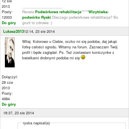
12 sie
2013
____________________
Posty:
Renata
Podwórkowa rehabilitacja
*****
Wizytówka-
12003
podwórko Ryski
Dlaczego podwórkowa rehabilitacja? Bo
Do góry
grunt to zdrowie :)
Lukasz2013
12:14, 23 sie 2014
Witaj. Kolorowo u Ciebie, oczko mi się podoba, daj jakąś
fotkę całości ogrodu. Witamy na forum. Zaznaczam Twój
profil i będe zaglądał. Ps. Też zostawiam koniczynke z
kwiatkami drobnymi podoba mi się
Dołączył:
28 cze
2013
Posty:
4984
Do góry
18:37, 23 sie 2014
ryska napisał(a)