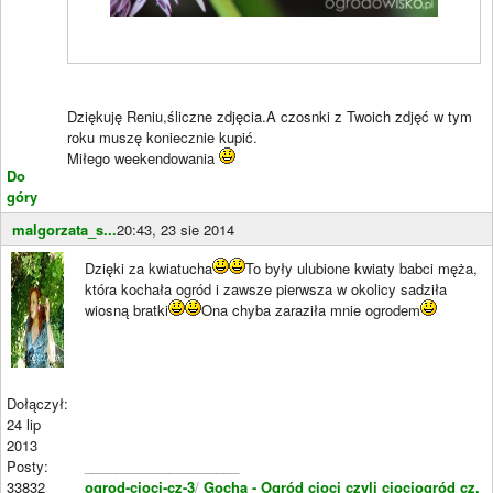
Dziękuję Reniu,śliczne zdjęcia.A czosnki z Twoich zdjęć w tym
roku muszę koniecznie kupić.
Miłego weekendowania
Do
góry
malgorzata_s...
20:43, 23 sie 2014
Dzięki za kwiatucha
To były ulubione kwiaty babci męża,
która kochała ogród i zawsze pierwsza w okolicy sadziła
wiosną bratki
Ona chyba zaraziła mnie ogrodem
Dołączył:
24 lip
2013
Posty:
____________________
33832
ogrod-cioci-cz-3
/
Gocha - Ogród cioci czyli ciociogród cz.