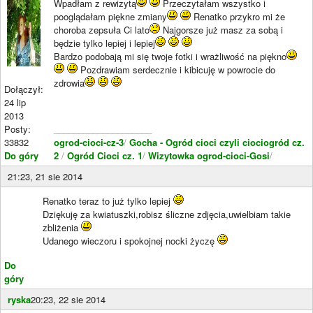
Wpadłam z rewizytą
Przeczytałam wszystko i
pooglądałam piękne zmiany
Renatko przykro mi że
choroba zepsuła Ci lato
Najgorsze już masz za sobą i
będzie tylko lepiej i lepiej
Bardzo podobają mi się twoje fotki i wrażliwość na piękno
Pozdrawiam serdecznie i kibicuję w powrocie do
zdrowia
Dołączył:
24 lip
2013
Posty:
____________________
33832
ogrod-cioci-cz-3
/
Gocha - Ogród cioci czyli ciociogród cz.
Do góry
2
/
Ogród Cioci cz. 1
/
Wizytowka ogrod-cioci-Gosi
/
21:23, 21 sie 2014
Renatko teraz to już tylko lepiej
Dziękuję za kwiatuszki,robisz śliczne zdjęcia,uwielbiam takie
zbliżenia
Udanego wieczoru i spokojnej nocki życzę
Do
góry
ryska
20:23, 22 sie 2014