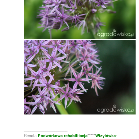
____________________
Renata
Podwórkowa rehabilitacja
*****
Wizytówka-