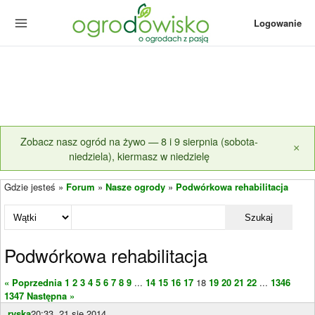
Logowanie
Zobacz nasz ogród na żywo — 8 i 9 sierpnia (sobota-
×
niedziela), kiermasz w niedzielę
Gdzie jesteś »
Forum
»
Nasze ogrody
»
Podwórkowa rehabilitacja
Szukaj
Podwórkowa rehabilitacja
« Poprzednia
1
2
3
4
5
6
7
8
9
...
14
15
16
17
18
19
20
21
22
...
1346
1347
Następna »
ryska
20:33, 21 sie 2014