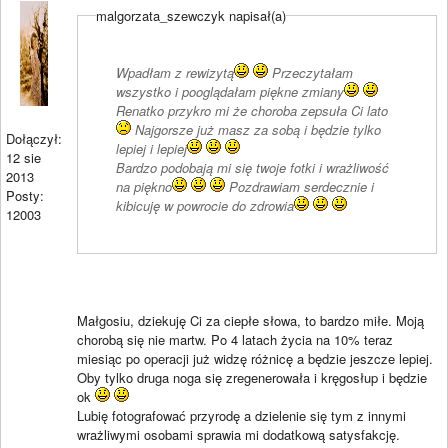
malgorzata_szewczyk napisał(a)
Wpadłam z rewizytą
Przeczytałam
wszystko i pooglądałam piękne zmiany
Renatko przykro mi że choroba zepsuła Ci lato
Najgorsze już masz za sobą i będzie tylko
Dołączył:
lepiej i lepiej
12 sie
Bardzo podobają mi się twoje fotki i wrażliwość
2013
na piękno
Pozdrawiam serdecznie i
Posty:
kibicuję w powrocie do zdrowia
12003
Małgosiu, dziekuję Ci za ciepłe słowa, to bardzo miłe. Moją
chorobą się nie martw. Po 4 latach życia na 10% teraz
miesiąc po operacji już widzę różnicę a będzie jeszcze lepiej.
Oby tylko druga noga się zregenerowała i kręgosłup i będzie
ok
Lubię fotografować przyrodę a dzielenie się tym z innymi
wrażliwymi osobami sprawia mi dodatkową satysfakcję.