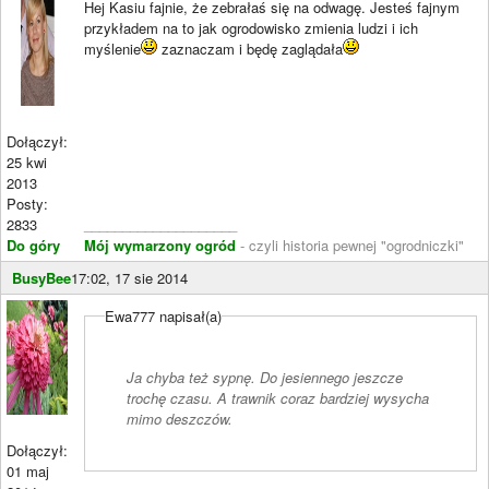
Hej Kasiu fajnie, że zebrałaś się na odwagę. Jesteś fajnym
przykładem na to jak ogrodowisko zmienia ludzi i ich
myślenie
zaznaczam i będę zaglądała
Dołączył:
25 kwi
2013
Posty:
2833
____________________
Do góry
Mój wymarzony ogród
- czyli historia pewnej "ogrodniczki"
BusyBee
17:02, 17 sie 2014
Ewa777 napisał(a)
Ja chyba też sypnę. Do jesiennego jeszcze
trochę czasu. A trawnik coraz bardziej wysycha
mimo deszczów.
Dołączył:
01 maj