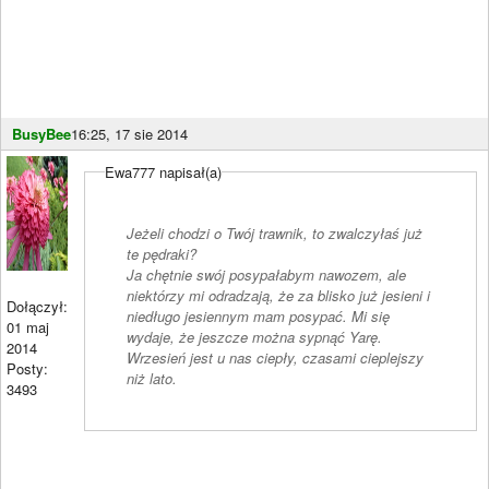
BusyBee
16:25, 17 sie 2014
Ewa777 napisał(a)
Jeżeli chodzi o Twój trawnik, to zwalczyłaś już
te pędraki?
Ja chętnie swój posypałabym nawozem, ale
niektórzy mi odradzają, że za blisko już jesieni i
Dołączył:
niedługo jesiennym mam posypać. Mi się
01 maj
wydaje, że jeszcze można sypnąć Yarę.
2014
Wrzesień jest u nas ciepły, czasami cieplejszy
Posty:
niż lato.
3493