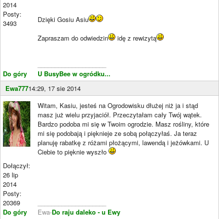
2014
Posty:
Dzięki Gosiu Asiu
3493
Zapraszam do odwiedzin
idę z rewizytą
____________________
Do góry
U BusyBee w ogródku...
Ewa777
14:29, 17 sie 2014
Witam, Kasiu, jesteś na Ogrodowisku dłużej niż ja i stąd
masz już wielu przyjaciół. Przeczytałam cały Twój wątek.
Bardzo podoba mi się w Twoim ogrodzie. Masz rośliny, które
mi się podobają i pięknieje ze sobą połączyłaś. Ja teraz
planuję rabatkę z różami płożącymi, lawendą i jeżówkami. U
Ciebie to pięknie wyszło
Dołączył:
26 lip
2014
Posty:
20369
____________________
Do góry
Ewa-
Do raju daleko - u Ewy