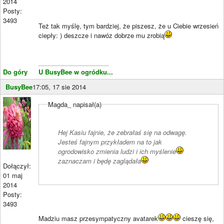
2014
Posty:
3493
Też tak myślę, tym bardziej, że piszesz, że u Ciebie wrzesień
ciepły: ) deszcze i nawóz dobrze mu zrobią
____________________
Do góry
U BusyBee w ogródku...
BusyBee
17:05, 17 sie 2014
Magda_ napisał(a)
Hej Kasiu fajnie, że zebrałaś się na odwagę.
Jesteś fajnym przykładem na to jak
ogrodowisko zmienia ludzi i ich myślenie
zaznaczam i będę zaglądała
Dołączył:
01 maj
2014
Posty:
3493
Madziu masz przesympatyczny avatarek
cieszę się,