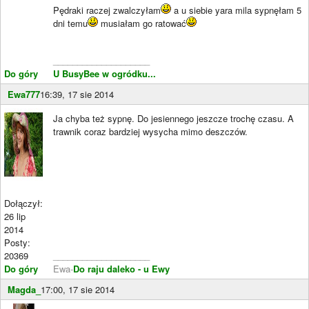
Pędraki raczej zwalczyłam
a u siebie yara mila sypnęłam 5
dni temu
musiałam go ratować
____________________
Do góry
U BusyBee w ogródku...
Ewa777
16:39, 17 sie 2014
Ja chyba też sypnę. Do jesiennego jeszcze trochę czasu. A
trawnik coraz bardziej wysycha mimo deszczów.
Dołączył:
26 lip
2014
Posty:
20369
____________________
Do góry
Ewa-
Do raju daleko - u Ewy
Magda_
17:00, 17 sie 2014