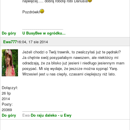
najwięcej..... dobrą robotę robi Danusia
Pozdrówki
____________________
Do góry
U BusyBee w ogródku...
Ewa777
16:04, 17 sie 2014
Jeżeli chodzi o Twój trawnik, to zwalczyłaś już te pędraki?
Ja chętnie swój posypałabym nawozem, ale niektórzy mi
odradzają, że za blisko już jesieni i niedługo jesiennym mam
posypać. Mi się wydaje, że jeszcze można sypnąć Yarę.
Wrzesień jest u nas ciepły, czasami cieplejszy niż lato.
Dołączył:
26 lip
2014
Posty:
20369
____________________
Do góry
Ewa-
Do raju daleko - u Ewy