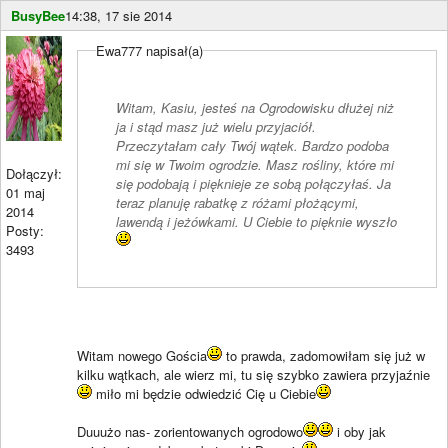
BusyBee
14:38, 17 sie 2014
Ewa777 napisał(a)
Witam, Kasiu, jesteś na Ogrodowisku dłużej niż
ja i stąd masz już wielu przyjaciół.
Przeczytałam cały Twój wątek. Bardzo podoba
mi się w Twoim ogrodzie. Masz rośliny, które mi
Dołączył:
się podobają i pięknieje ze sobą połączyłaś. Ja
01 maj
teraz planuję rabatkę z różami płożącymi,
2014
lawendą i jeżówkami. U Ciebie to pięknie wyszło
Posty:
3493
Witam nowego Gościa
to prawda, zadomowiłam się już w
kilku wątkach, ale wierz mi, tu się szybko zawiera przyjaźnie
miło mi będzie odwiedzić Cię u Ciebie
Duuużo nas- zorientowanych ogrodowo
i oby jak