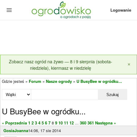
Logowanie
Zobacz nasz ogród na żywo — 8 i 9 sierpnia (sobota-
×
niedziela), kiermasz w niedzielę
Gdzie jesteś »
Forum
»
Nasze ogrody
»
U BusyBee w ogródku...
Szukaj
U BusyBee w ogródku...
« Poprzednia
1
2
3
4
5
6
7
8
9
10
11
12
...
360
361
Następna »
GosiaJoanna
14:06, 17 sie 2014