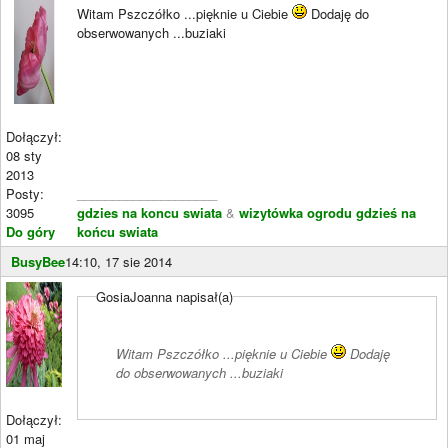
Witam Pszczółko ...pięknie u Ciebie
Dodaję do
obserwowanych ...buziaki
Dołączył:
08 sty
2013
Posty:
____________________
3095
gdzies na koncu swiata
&
wizytówka ogrodu gdzieś na
Do góry
końcu swiata
BusyBee
14:10, 17 sie 2014
GosiaJoanna napisał(a)
Witam Pszczółko ...pięknie u Ciebie
Dodaję
do obserwowanych ...buziaki
Dołączył:
01 maj