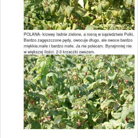
POLANA- krzewy ładnie zielone, a rosną w sąsiedztwie Polki.
Bardzo zagęszczone pędy, owocuje długo, ale owoce bardzo
miękkie,małe i bardzo małe. Ja nie polecam. Bynajmniej nie
w większej ilości. 2-3 krzaczki owszem.