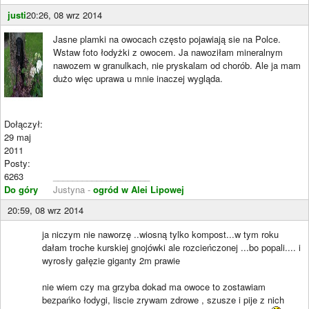
justi
20:26, 08 wrz 2014
Jasne plamki na owocach często pojawiają sie na Polce.
Wstaw foto łodyżki z owocem. Ja nawoziłam mineralnym
nawozem w granulkach, nie pryskalam od chorób. Ale ja mam
dużo więc uprawa u mnie inaczej wygląda.
Dołączył:
29 maj
2011
Posty:
6263
____________________
Do góry
Justyna -
ogród w Alei Lipowej
20:59, 08 wrz 2014
ja niczym nie naworzę ..wiosną tylko kompost...w tym roku
dałam troche kurskiej gnojówki ale rozcieńczonej ...bo popali.... i
wyrosły gałęzie giganty 2m prawie
nie wiem czy ma grzyba dokad ma owoce to zostawiam
bezpańko łodygi, liscie zrywam zdrowe , szusze i pije z nich