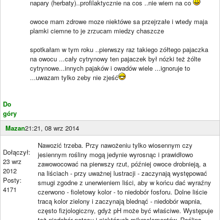
napary (herbaty)..profilaktycznie na cos ..nie wiem na co
owoce mam zdrowe moze niektówe sa przejrzałe i wtedy maja
plamki ciemne to je zrzucam miedzy chaszcze
spotkałam w tym roku ..pierwszy raz takiego zółtego pajaczka
na owocu ...cały cytrynowy ten pajaczek był nózki też żólte
cytrynowe...innych pajaków i owadów wiele ...ignoruje to
...uwazam tylko zeby nie zjeść
Do
góry
Mazan
21:21, 08 wrz 2014
Nawozić trzeba. Przy nawożeniu tylko wiosennym czy
Dołączył:
jesiennym rośliny mogą jedynie wyrosnąc i prawidłowo
23 wrz
zawowocować na pierwszy rzut, później owoce drobnieją, a
2012
na liściach - przy uważnej lustracji - zaczynają występować
Posty:
smugi zgodne z unerwieniem liści, aby w końcu dać wyraźny
4171
czerwono - fioletowy kolor - to niedobór fosforu. Dolne liście
tracą kolor zielony i zaczynają blednąć - niedobór wapnia,
często fizjologiczny, gdyż pH może być właściwe. Występuje
też niedobór potasu i niektórych mikroelementów. Roślina