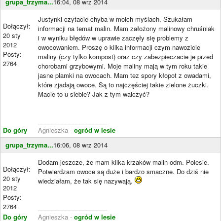
grupa_trzyma...
16:04, 08 wrz 2014
Justynki czytacie chyba w moich myślach. Szukałam
Dołączył:
informacji na temat malin. Mam założony malinowy chruśniak
20 sty
i w wyniku błędów w uprawie zaczęły się problemy z
2012
owocowaniem. Proszę o kilka informacji czym nawozicie
Posty:
maliny (czy tylko kompost) oraz czy zabezpieczacie je przed
2764
chorobami grzybowymi. Moje maliny mają w tym roku takie
jasne plamki na owocach. Mam tez spory kłopot z owadami,
które zjadają owoce. Są to najczęściej takie zielone żuczki.
Macie to u siebie? Jak z tym walczyć?
____________________
Do góry
Agnieszka -
ogród w lesie
grupa_trzyma...
16:06, 08 wrz 2014
Dodam jeszcze, że mam kilka krzaków malin odm. Polesie.
Dołączył:
Potwierdzam owoce są duże i bardzo smaczne. Do dziś nie
20 sty
wiedziałam, że tak się nazywają.
2012
Posty:
2764
____________________
Do góry
Agnieszka -
ogród w lesie