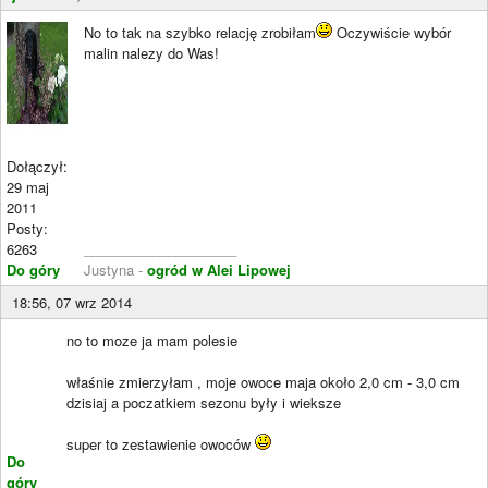
No to tak na szybko relację zrobiłam
Oczywiście wybór
malin nalezy do Was!
Dołączył:
29 maj
2011
Posty:
6263
____________________
Do góry
Justyna -
ogród w Alei Lipowej
18:56, 07 wrz 2014
no to moze ja mam polesie
właśnie zmierzyłam , moje owoce maja około 2,0 cm - 3,0 cm
dzisiaj a poczatkiem sezonu były i wieksze
super to zestawienie owoców
Do
góry