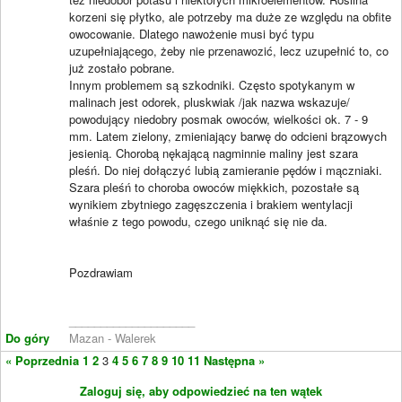
korzeni się płytko, ale potrzeby ma duże ze względu na obfite
owocowanie. Dlatego nawożenie musi być typu
uzupełniającego, żeby nie przenawozić, lecz uzupełnić to, co
już zostało pobrane.
Innym problemem są szkodniki. Często spotykanym w
malinach jest odorek, pluskwiak /jak nazwa wskazuje/
powodujący niedobry posmak owoców, wielkości ok. 7 - 9
mm. Latem zielony, zmieniający barwę do odcieni brązowych
jesienią. Chorobą nękającą nagminnie maliny jest szara
pleśń. Do niej dołączyć lubią zamieranie pędów i mączniaki.
Szara pleśń to choroba owoców miękkich, pozostałe są
wynikiem zbytniego zagęszczenia i brakiem wentylacji
właśnie z tego powodu, czego uniknąć się nie da.
Pozdrawiam
____________________
Do góry
Mazan - Walerek
« Poprzednia
1
2
3
4
5
6
7
8
9
10
11
Następna »
Zaloguj się, aby odpowiedzieć na ten wątek