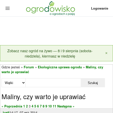
Logowanie
Zobacz nasz ogród na żywo — 8 i 9 sierpnia (sobota-
×
niedziela), kiermasz w niedzielę
Gdzie jesteś »
Forum
»
Ekologiczna uprawa ogrodu
»
Maliny, czy
warto je uprawiać
Szukaj
Maliny, czy warto je uprawiać
« Poprzednia
1
2
3
4
5
6
7
8
9
10
11
Następna »
justi
14:17, 07 wrz 2014