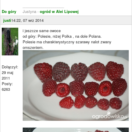
____________________
Do góry
Justyna -
ogród w Alei Lipowej
justi
14:22, 07 wrz 2014
i jeszcze same owoce
od góry: Polesie, niżej Polka , na dole Polana.
Polesie ma charakterystyczny szarawy nalot zwany
omszeniem.
Dołączył:
29 maj
2011
Posty:
6263