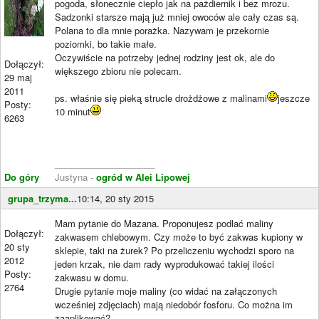
pogoda, słonecznie ciepło jak na pażdiernik i bez mrozu.
Sadzonki starsze mają już mniej owoców ale cały czas są.
Polana to dla mnie porażka. Nazywam je przekornie
poziomki, bo takie małe.
Oczywiście na potrzeby jednej rodziny jest ok, ale do
Dołączył:
większego zbioru nie polecam.
29 maj
2011
ps. właśnie się pieką strucle drożdżowe z malinami
jeszcze
Posty:
10 minut
6263
____________________
Do góry
Justyna -
ogród w Alei Lipowej
grupa_trzyma...
10:14, 20 sty 2015
Mam pytanie do Mazana. Proponujesz podlać maliny
Dołączył:
zakwasem chlebowym. Czy może to być zakwas kupiony w
20 sty
sklepie, taki na żurek? Po przeliczeniu wychodzi sporo na
2012
jeden krzak, nie dam rady wyprodukować takiej ilości
Posty:
zakwasu w domu.
2764
Drugie pytanie moje maliny (co widać na załączonych
wcześniej zdjęciach) mają niedobór fosforu. Co można im
zaaplikować?