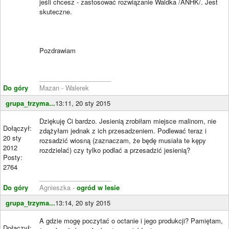
jeśli chcesz - zastosować rozwiązanie Waldka /ANHK/. Jest
skuteczne.
Pozdrawiam
____________________
Do góry
Mazan - Walerek
grupa_trzyma...
13:11, 20 sty 2015
Dziękuję Ci bardzo. Jesienią zrobiłam miejsce malinom, nie
Dołączył:
zdążyłam jednak z ich przesadzeniem. Podlewać teraz i
20 sty
rozsadzić wiosną (zaznaczam, że będę musiała te kępy
2012
rozdzielać) czy tylko podlać a przesadzić jesienią?
Posty:
2764
____________________
Do góry
Agnieszka -
ogród w lesie
grupa_trzyma...
13:14, 20 sty 2015
A gdzie mogę poczytać o octanie i jego produkcji? Pamiętam,
Dołączył: