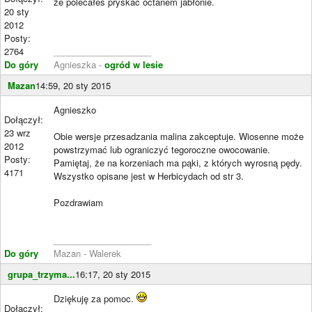
że polecałeś pryskać octanem jabłonie.
20 sty
2012
Posty:
2764
____________________
Do góry
Agnieszka -
ogród w lesie
Mazan
14:59, 20 sty 2015
Agnieszko
Dołączył:
23 wrz
Obie wersje przesadzania malina zakceptuje. Wiosenne może
2012
powstrzymać lub ograniczyć tegoroczne owocowanie.
Posty:
Pamiętaj, że na korzeniach ma pąki, z których wyrosną pędy.
4171
Wszystko opisane jest w Herbicydach od str 3.
Pozdrawiam
____________________
Do góry
Mazan - Walerek
grupa_trzyma...
16:17, 20 sty 2015
Dziękuję za pomoc.
Dołączył: