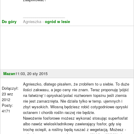
____________________
Do góry
Agnieszka -
ogród w lesie
Mazan
11:03, 20 sty 2015
Agnieszko, dlatego pisałem, że zrobiłem to u siebie. To duże
Dołączył:
ilości zakwasu, a jego ceny nie znam. Teraz proponuję 'pójść
23 wrz
na łatwiznę' i opryskać/polać roztworem topsinu jeśli ziemia
2012
nie jest zamarznięta. Nie działa tylko w temp. ujemnych i
Posty:
zbyt wysokich. Wiosną będziesz robić cotygodniowe opryski
4171
octanem i chorób roślin raczej nie będzie.
Nawożenie fosforowe możesz wykonać stosując superfosfat
albo nawóz wieloskładnikowy zawierający fosfor, gdy się
trochę ociepli, a rośliny będą ruszać z wegetacją. Możesz -