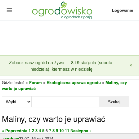
Logowanie
Zobacz nasz ogród na żywo — 8 i 9 sierpnia (sobota-
×
niedziela), kiermasz w niedzielę
Gdzie jesteś »
Forum
»
Ekologiczna uprawa ogrodu
»
Maliny, czy
warto je uprawiać
Szukaj
Maliny, czy warto je uprawiać
« Poprzednia
1
2
3
4
5
6
7
8
9
10
11
Następna »
gardney
22:07, 16 paź 2014