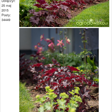
Dołączył:
25 maj
2015
Posty:
34449