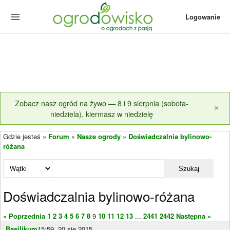
Logowanie
Zobacz nasz ogród na żywo — 8 i 9 sierpnia (sobota-
×
niedziela), kiermasz w niedzielę
Gdzie jesteś »
Forum
»
Nasze ogrody
»
Doświadczalnia bylinowo-
różana
Szukaj
Doświadczalnia bylinowo-różana
« Poprzednia
1
2
3
4
5
6
7
8
9
10
11
12
13
...
2441
2442
Następna »
Basilikum
15:59, 20 sie 2015