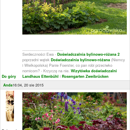
____________________
Serdeczności Ewa -
Doświadczalnia bylinowo-różana 2
poprzedni wątek
Doświadczalnia bylinowo-różana
(Niemcy
i Wielkopolska) Panie Foerster, co pan robi przeciwko
nornicom? - Krzyczę na nie.
Wizytówka doświadczalni
Do góry
Landhaus Ettenbühl
i
Rosengarten Zweibrücken
Anda
16:04, 20 sie 2015