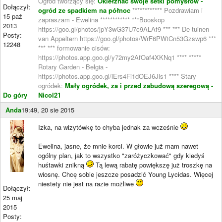
Ogród tworzący się:
Okiełznać swoje setki pomysłów -
Dołączył:
ogród ze spadkiem na północ
************ Pozdrawiam i
15 paź
zapraszam - Ewelina ************ ***Booskop
2013
https://goo.gl/photos/jpY3wG37U7c9ALAf9 *** *** De tuinen
Posty:
van Appeltern https://goo.gl/photos/WrF6PWtCn53Gzswp6 ***
12248
*** *** formowanie cisów:
https://photos.app.goo.gl/y72my2AfOaf4XKNq1 **** *****
Rotary Garden - Belgia -
https://photos.app.goo.gl/iErs4Fi1dOEJ6Jls1 **** Stary
ogródek:
Mały ogródek, za i przed zabudową szeregową -
Do góry
Nicol21
Anda
19:49, 20 sie 2015
Izka, na wizytówkę to chyba jednak za wcześnie
Ewelina, jasne, że mnie korci. W głowie już mam nawet
ogólny plan, jak to wszystko "zaróżyczkować" gdy kiedyś
huśtawki znikną
Tą lewą rabatę powiększę już troszkę na
wiosnę. Chcę sobie jeszcze posadzić Young Lycidas. Więcej
niestety nie jest na razie możliwe
Dołączył:
25 maj
2015
Posty: