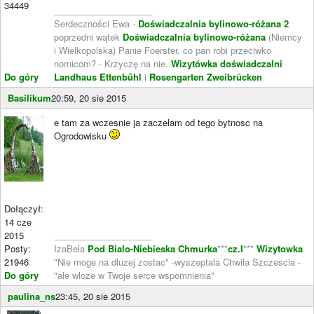
34449
____________________
Serdeczności Ewa -
Doświadczalnia bylinowo-różana 2
poprzedni wątek
Doświadczalnia bylinowo-różana
(Niemcy
i Wielkopolska) Panie Foerster, co pan robi przeciwko
nornicom? - Krzyczę na nie.
Wizytówka doświadczalni
Do góry
Landhaus Ettenbühl
i
Rosengarten Zweibrücken
Basilikum
20:59, 20 sie 2015
e tam za wczesnie ja zaczelam od tego bytnosc na
Ogrodowisku
Dołączył:
14 cze
2015
____________________
Posty:
IzaBela
Pod Bialo-Niebieska Chmurka
***
cz.I
***
Wizytowka
21946
"Nie moge na dluzej zostac" -wyszeptala Chwila Szczescia -
Do góry
"ale wloze w Twoje serce wspomnienia"
paulina_ns
23:45, 20 sie 2015