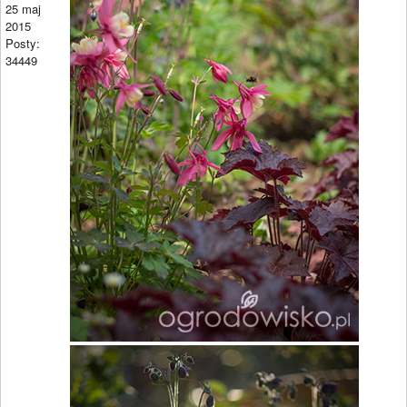
25 maj
2015
Posty:
34449