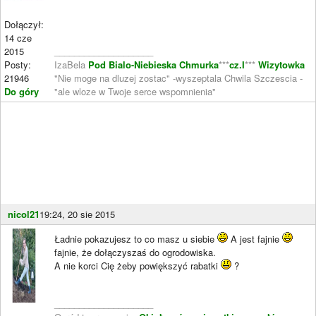
Dołączył:
14 cze
2015
____________________
Posty:
IzaBela
Pod Bialo-Niebieska Chmurka
***
cz.I
***
Wizytowka
21946
"Nie moge na dluzej zostac" -wyszeptala Chwila Szczescia -
Do góry
"ale wloze w Twoje serce wspomnienia"
nicol21
19:24, 20 sie 2015
Ładnie pokazujesz to co masz u siebie
A jest fajnie
fajnie, że dołączyszaś do ogrodowiska.
A nie korci Cię żeby powiększyć rabatki
?
____________________