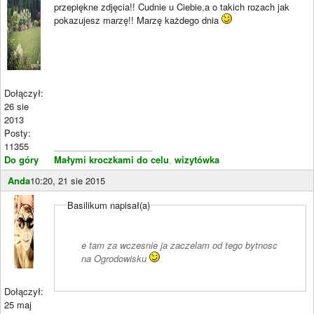
przepiękne zdjęcia!! Cudnie u Ciebie,a o takich rozach jak
pokazujesz marzę!! Marzę każdego dnia
Dołączył:
26 sie
2013
Posty:
11355
____________________
Do góry
Małymi kroczkami do celu
,
wizytówka
Anda
10:20, 21 sie 2015
Basilikum napisał(a)
e tam za wczesnie ja zaczelam od tego bytnosc
na Ogrodowisku
Dołączył:
25 maj