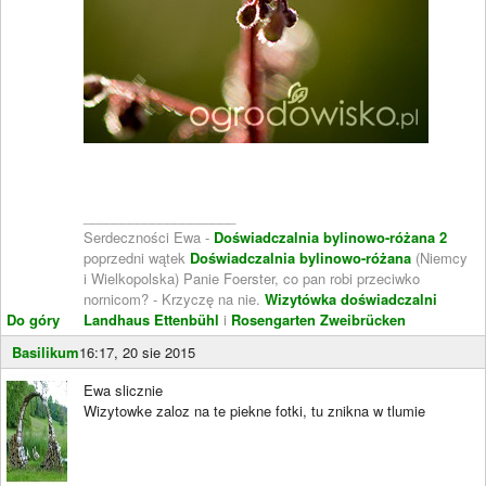
____________________
Serdeczności Ewa -
Doświadczalnia bylinowo-różana 2
poprzedni wątek
Doświadczalnia bylinowo-różana
(Niemcy
i Wielkopolska) Panie Foerster, co pan robi przeciwko
nornicom? - Krzyczę na nie.
Wizytówka doświadczalni
Do góry
Landhaus Ettenbühl
i
Rosengarten Zweibrücken
Basilikum
16:17, 20 sie 2015
Ewa slicznie
Wizytowke zaloz na te piekne fotki, tu znikna w tlumie