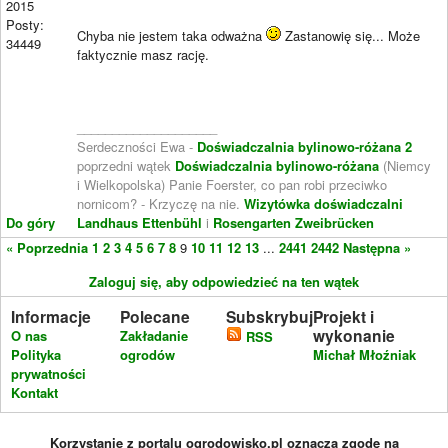
2015
Posty:
Chyba nie jestem taka odważna
Zastanowię się... Może
34449
faktycznie masz rację.
____________________
Serdeczności Ewa -
Doświadczalnia bylinowo-różana 2
poprzedni wątek
Doświadczalnia bylinowo-różana
(Niemcy
i Wielkopolska) Panie Foerster, co pan robi przeciwko
nornicom? - Krzyczę na nie.
Wizytówka doświadczalni
Do góry
Landhaus Ettenbühl
i
Rosengarten Zweibrücken
« Poprzednia
1
2
3
4
5
6
7
8
9
10
11
12
13
...
2441
2442
Następna »
Zaloguj się, aby odpowiedzieć na ten wątek
Informacje
Polecane
Subskrybuj
Projekt i
wykonanie
O nas
Zakładanie
RSS
Polityka
ogrodów
Michał Młoźniak
prywatności
Kontakt
Korzystanie z portalu ogrodowisko.pl oznacza zgodę na