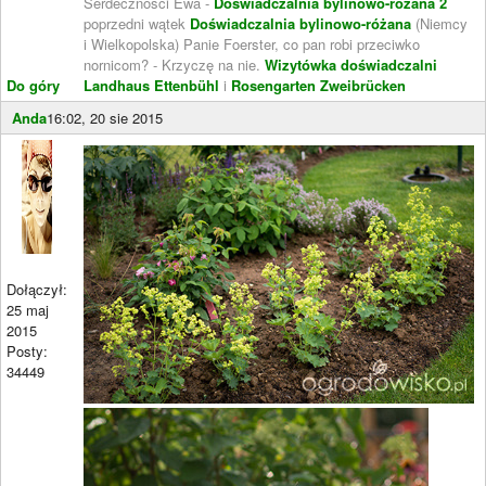
Serdeczności Ewa -
Doświadczalnia bylinowo-różana 2
poprzedni wątek
Doświadczalnia bylinowo-różana
(Niemcy
i Wielkopolska) Panie Foerster, co pan robi przeciwko
nornicom? - Krzyczę na nie.
Wizytówka doświadczalni
Do góry
Landhaus Ettenbühl
i
Rosengarten Zweibrücken
Anda
16:02, 20 sie 2015
Dołączył:
25 maj
2015
Posty:
34449