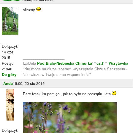
sliczny
Dołączył:
14 cze
2015
____________________
Posty:
IzaBela
Pod Bialo-Niebieska Chmurka
***
cz.I
***
Wizytowka
21946
"Nie moge na dluzej zostac" -wyszeptala Chwila Szczescia -
Do góry
"ale wloze w Twoje serce wspomnienia"
Anda
16:00, 20 sie 2015
Parę fotek ku pamięci, jak to było na początku lata
Dołączył: