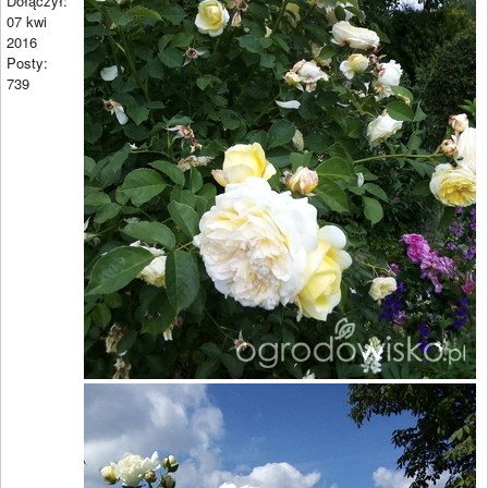
Dołączył:
07 kwi
2016
Posty:
739