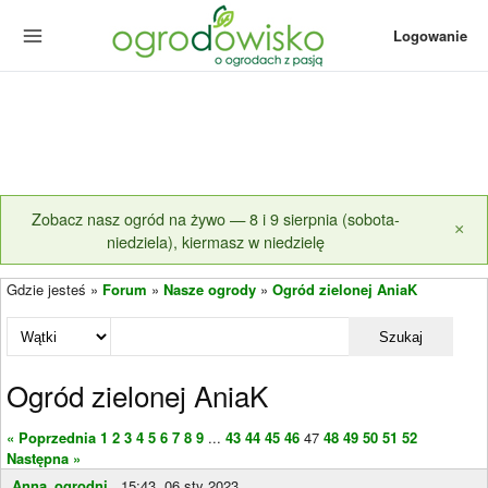
Logowanie
Zobacz nasz ogród na żywo — 8 i 9 sierpnia (sobota-
×
niedziela), kiermasz w niedzielę
Gdzie jesteś »
Forum
»
Nasze ogrody
»
Ogród zielonej AniaK
Szukaj
Ogród zielonej AniaK
« Poprzednia
1
2
3
4
5
6
7
8
9
...
43
44
45
46
47
48
49
50
51
52
Następna »
Anna_ogrodni...
15:43, 06 sty 2023