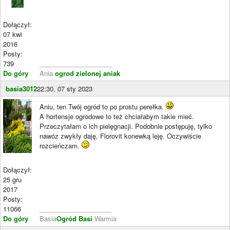
Dołączył:
07 kwi
2016
Posty:
739
____________________
Do góry
Ania
ogrod zielonej aniak
basia3012
22:30, 07 sty 2023
Aniu, ten Twój ogród to po prostu perełka.
A hortensje ogrodowe to też chciałabym takie mieć.
Przeczytałam o ich pielęgnacji. Podobnie postępuję, tylko
nawóz zwykły daję, Florovit konewką leję. Oczywiście
rozcieńczam.
Dołączył:
25 gru
2017
Posty:
11066
____________________
Do góry
Basia
Ogród Basi
Warmia