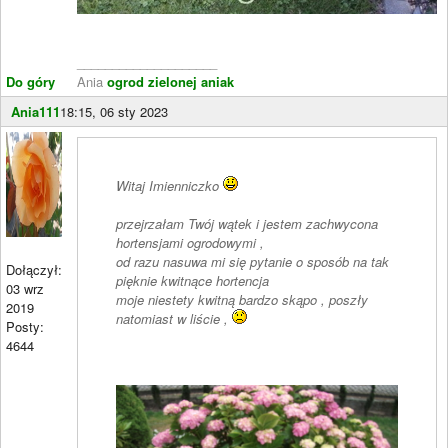
____________________
Do góry
Ania
ogrod zielonej aniak
Ania111
18:15, 06 sty 2023
Witaj Imienniczko
przejrzałam Twój wątek i jestem zachwycona
hortensjami ogrodowymi ,
od razu nasuwa mi się pytanie o sposób na tak
Dołączył:
pięknie kwitnące hortencja
03 wrz
moje niestety kwitną bardzo skąpo , poszły
2019
natomiast w liście ,
Posty:
4644