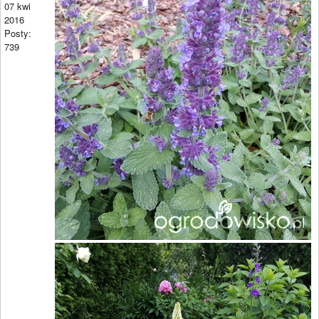
07 kwi
2016
Posty:
739