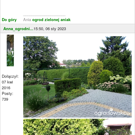
____________________
Do góry
Ania
ogrod zielonej aniak
Anna_ogrodni...
15:50, 06 sty 2023
Dołączył:
07 kwi
2016
Posty:
739