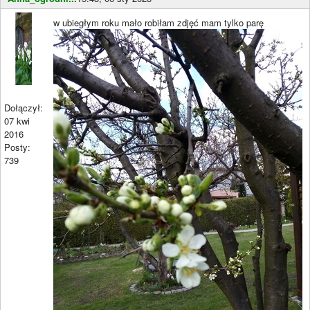
w ubiegłym roku mało robiłam zdjęć mam tylko parę
Dołączył:
07 kwi
2016
Posty:
739