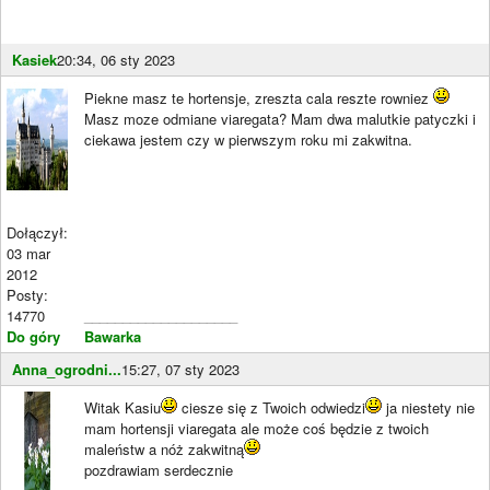
Kasiek
20:34, 06 sty 2023
Piekne masz te hortensje, zreszta cala reszte rowniez
Masz moze odmiane viaregata? Mam dwa malutkie patyczki i
ciekawa jestem czy w pierwszym roku mi zakwitna.
Dołączył:
03 mar
2012
Posty:
14770
____________________
Do góry
Bawarka
Anna_ogrodni...
15:27, 07 sty 2023
Witak Kasiu
ciesze się z Twoich odwiedzi
ja niestety nie
mam hortensji viaregata ale może coś będzie z twoich
maleństw a nóż zakwitną
pozdrawiam serdecznie