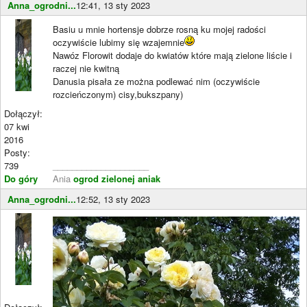
Anna_ogrodni...
12:41, 13 sty 2023
Basiu u mnie hortensje dobrze rosną ku mojej radości
oczywiście lubimy się wzajemnie
Nawóz Florowit dodaje do kwiatów które mają zielone liście i
raczej nie kwitną
Danusia pisała ze można podlewać nim (oczywiście
rozcieńczonym) cisy,bukszpany)
Dołączył:
07 kwi
2016
Posty:
739
____________________
Do góry
Ania
ogrod zielonej aniak
Anna_ogrodni...
12:52, 13 sty 2023