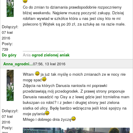
Co do zmian to dziamania prawdopodobnie rozpoczniemy
bliżej weekendu. Najpierw muszę poczynić zakupy. Dzisiaj
robiłam wywiad w szkółce która u nas jest cisy kto re mi
polecono tj Wojtek są po 20 zł, za sztukę as na razie małe.
Dołączył:
07 kwi
2016
Posty:
739
____________________
Do góry
Ania
ogrod zielonej aniak
Anna_ogrodni...
07:56, 13 kwi 2016
Witam
ja już tak myślę o moich zmianach ze w nocy nie
mogę spać
Zdjęcia na których Danusia naniosła mi poprawki
przedstawiają mój przedogrodek. Z prawej strony proponuje
Danusia nasadzić np Cisy a z lewej gdzie jest trzmielina mam
bukszpan co robić? i z jeden i drugiej strony jest zielona
siatka od ulicy. Będę bardzo wdzięczna jeśli ktoś spojrzy na
Dołączył:
moje pytania
07 kwi
Miłego i dobrego dnia życzę
2016
Posty: