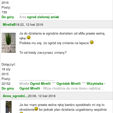
2016
Posty:
739
____________________
Do góry
Ania
ogrod zielonej aniak
MirellaB
18:22, 12 kwi 2016
Ja do działania w ogrodzie dostałam od eMa prawie wolną
rękę
Podoba mu się, że ogród się zmienia na lepsze
To od kiedy zaczynasz zmiany?
Dołączył:
18 sty
2015
Posty:
____________________
22152
Mirella
Ogród Mirelli
***
Ogródek Mirelli
***
Wizytówka -
Do góry
Ogród Mirelli
- Wizje chodźcie do mnie blisko najbliżej ...
Anna_ogrodni...
20:09, 12 kwi 2016
Ja tez mam prawie wolna rękę bardzo spodobało mi się to
określenie
bo jednak plan działania uzgadniamy wspólnie