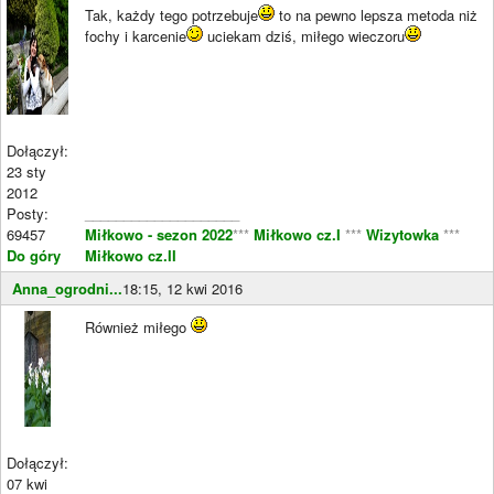
Tak, każdy tego potrzebuje
to na pewno lepsza metoda niż
fochy i karcenie
uciekam dziś, miłego wieczoru
Dołączył:
23 sty
2012
Posty:
____________________
69457
Miłkowo - sezon 2022
***
Miłkowo cz.I
***
Wizytowka
***
Do góry
Miłkowo cz.II
Anna_ogrodni...
18:15, 12 kwi 2016
Również miłego
Dołączył:
07 kwi