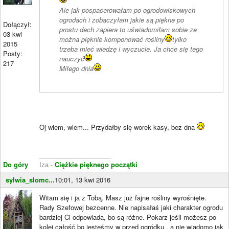
Ale jak pospacerowałam po ogrodowiskowych
ogrodach i zobaczyłam jakie są piękne po
Dołączył:
prostu dech zapiera to uświadomiłam sobie ze
03 kwi
można pięknie komponować rośliny
tylko
2015
trzeba mieć wiedzę i wyczucie. Ja chce się tego
Posty:
nauczyć
217
Miłego dnia
Oj wiem, wiem... Przydałby się worek kasy, bez dna
____________________
Do góry
Iza -
Ciężkie pięknego początki
sylwia_slomc...
10:01, 13 kwi 2016
Witam się i ja z Tobą. Masz już fajne rośliny wyrośnięte.
Rady Szefowej bezcenne. Nie napisałaś jaki charakter ogrodu
bardziej Ci odpowiada, bo są różne. Pokarz jeśli możesz po
kolei całość bo jesteśmy w przed ogródku , a nie wiadomo jak