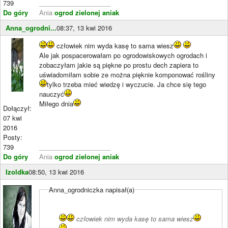
739
____________________
Do góry
Ania
ogrod zielonej aniak
Anna_ogrodni...
08:37, 13 kwi 2016
człowiek nim wyda kasę to sama wiesz
Ale jak pospacerowałam po ogrodowiskowych ogrodach i
zobaczyłam jakie są piękne po prostu dech zapiera to
uświadomiłam sobie ze można pięknie komponować rośliny
tylko trzeba mieć wiedzę i wyczucie. Ja chce się tego
nauczyć
Miłego dnia
Dołączył:
07 kwi
2016
Posty:
739
____________________
Do góry
Ania
ogrod zielonej aniak
Izoldka
08:50, 13 kwi 2016
Anna_ogrodniczka napisał(a)
człowiek nim wyda kasę to sama wiesz