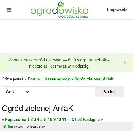
Logowanie
Zobacz nasz ogród na żywo — 8 i 9 sierpnia (sobota-
×
niedziela), kiermasz w niedzielę
Gdzie jesteś »
Forum
»
Nasze ogrody
»
Ogród zielonej AniaK
Szukaj
Ogród zielonej AniaK
« Poprzednia
1
2
3
4
5
6
7
8
9
10
11
...
51
52
Następna »
Milka
17:46, 12 kwi 2016