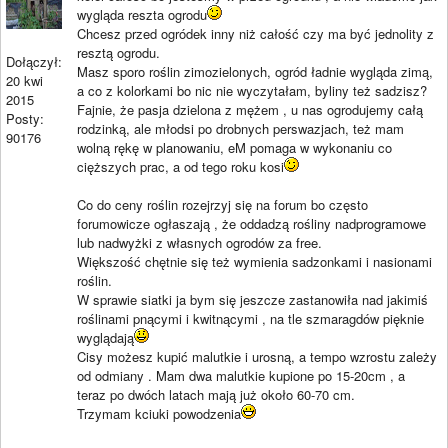
wygląda reszta ogrodu
Chcesz przed ogródek inny niż całość czy ma być jednolity z
resztą ogrodu.
Dołączył:
Masz sporo roślin zimozielonych, ogród ładnie wygląda zimą,
20 kwi
a co z kolorkami bo nic nie wyczytałam, byliny też sadzisz?
2015
Fajnie, że pasja dzielona z mężem , u nas ogrodujemy całą
Posty:
rodzinką, ale młodsi po drobnych perswazjach, też mam
90176
wolną rękę w planowaniu, eM pomaga w wykonaniu co
cięższych prac, a od tego roku kosi
Co do ceny roślin rozejrzyj się na forum bo często
forumowicze ogłaszają , że oddadzą rośliny nadprogramowe
lub nadwyżki z własnych ogrodów za free.
Większość chętnie się też wymienia sadzonkami i nasionami
roślin.
W sprawie siatki ja bym się jeszcze zastanowiła nad jakimiś
roślinami pnącymi i kwitnącymi , na tle szmaragdów pięknie
wyglądają
Cisy możesz kupić malutkie i urosną, a tempo wzrostu zależy
od odmiany . Mam dwa malutkie kupione po 15-20cm , a
teraz po dwóch latach mają już około 60-70 cm.
Trzymam kciuki powodzenia