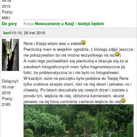
09 lis
2015
Posty:
8961
____________________
Do góry
Kasja-
Nowocześnie u Kasji - kiedyś będzie
kerii
10:19, 26 kwi 2016
Rene i Kasja witam was u siebie
Piwniczkę mam w wiejskim ogrodzie, z którego zdjęć jeszcze
nie pokazywałam bo nie można wszystkiego na raz
)
A mało tego pochwaliłam się piwniczką a okazuje się,że w
zasobach fotograficznych mam tylko fragmentaryczne jej
fotki, że problematyczna to i nie było co fotografować.
W każdym razie na początku była podobna do Twojej Rene
Dołączył:
tylko zrobiona skarpie ziemi, rósł na niej dereń i jałowiec no i
05 mar
chwasty. Po latach doczekała się nowych drzwi i została z
2016
przodu tzn. wejście do niej, obłożona kamieniami, akurat
Posty:
jałowiec na tej fotce centralnie zasłania wejście do niej
2185