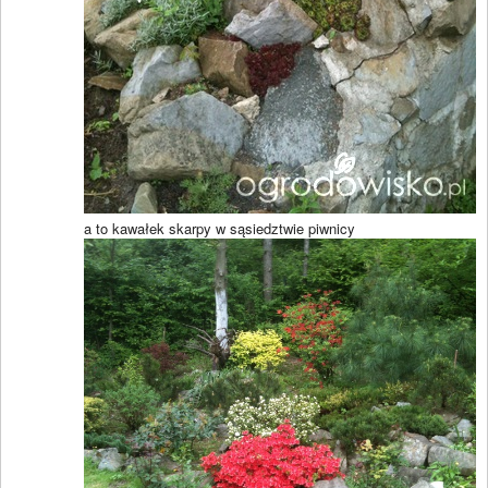
a to kawałek skarpy w sąsiedztwie piwnicy