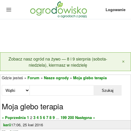
Logowanie
Zobacz nasz ogród na żywo — 8 i 9 sierpnia (sobota-
×
niedziela), kiermasz w niedzielę
Gdzie jesteś »
Forum
»
Nasze ogrody
»
Moja glebo terapia
Szukaj
Moja glebo terapia
« Poprzednia
1
2
3
4
5
6
7
8
9
...
199
200
Następna »
kerii
17:06, 25 kwi 2016