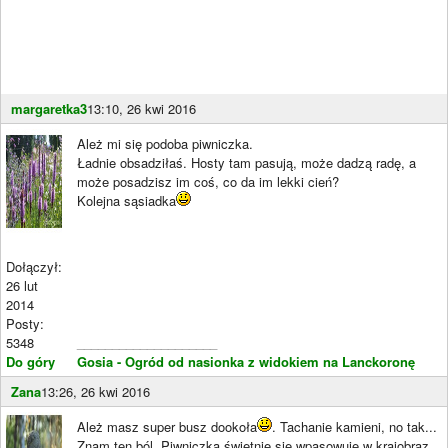
margaretka3
13:10, 26 kwi 2016
Ależ mi się podoba piwniczka.
Ładnie obsadziłaś. Hosty tam pasują, może dadzą radę, a
może posadzisz im coś, co da im lekki cień?
Kolejna sąsiadka
Dołączył:
26 lut
2014
Posty:
5348
____________________
Do góry
Gosia - Ogród od nasionka z widokiem na Lanckoronę
Zana
13:26, 26 kwi 2016
Ależ masz super busz dookoła
. Tachanie kamieni, no tak...
Znam ten ból. Piwniczka świetnie się wpasowuje w krajobraz,