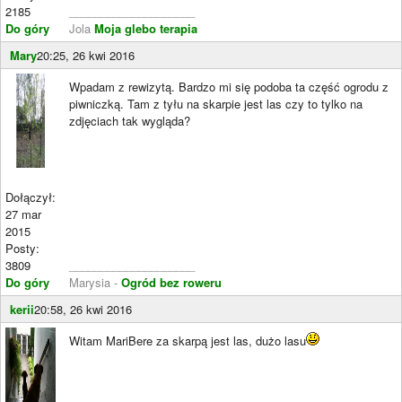
2185
____________________
Do góry
Jola
Moja glebo terapia
Mary
20:25, 26 kwi 2016
Wpadam z rewizytą. Bardzo mi się podoba ta część ogrodu z
piwniczką. Tam z tyłu na skarpie jest las czy to tylko na
zdjęciach tak wygląda?
Dołączył:
27 mar
2015
Posty:
3809
____________________
Do góry
Marysia -
Ogród bez roweru
kerii
20:58, 26 kwi 2016
Witam MariBere za skarpą jest las, dużo lasu