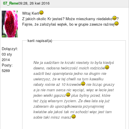
07_Rene
09:28, 26 kwi 2016
Witaj Kerii
Z jakich okolic Kr jesteś? Może mieszkamy niedaleko
?
Fajnie, że założyłaś wątek, bo w grupie zawsze raźniej
kerii napisał(a)
Dołączył:
03 sty
2014
Nie ja sadziłam te krzaki niestety to była kiedyś
Posty:
dawno, radosna twórczość moich rodziców
5269
sadzili bez opamiętania jedno na drugim nie
uwierzysz, że w tej chwili na tym kawałku
rabaty rośnie aż 10 krzewów
nie licząc gruszy
a ja nie mam serca nic wyciąć, więc w lecie jest
jeden wielki gąszcz
plus byliny przed, które
też żyją własnym życiem. Ze dwa lata się już
zabieram do uporządkowania przynajmniej
kwiatów ale jakoś tak mi schodzi więc jest tam
sobie taki mirsz marsz