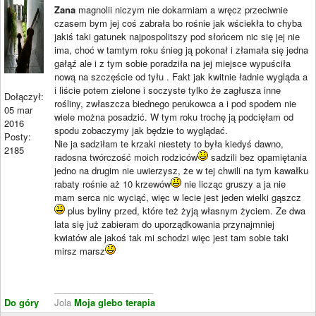
Zana
magnolii niczym nie dokarmiam a wręcz przeciwnie
czasem bym jej coś zabrała bo rośnie jak wściekła to chyba
jakiś taki gatunek najpospolitszy pod słońcem nic się jej nie
ima, choć w tamtym roku śnieg ją pokonał i złamała się jedna
gałąź ale i z tym sobie poradziła na jej miejsce wypuściła
nową na szczęście od tyłu . Fakt jak kwitnie ładnie wygląda a
i liście potem zielone i soczyste tylko że zagłusza inne
Dołączył:
rośliny, zwłaszcza biednego perukowca a i pod spodem nie
05 mar
wiele można posadzić. W tym roku trochę ją podcięłam od
2016
spodu zobaczymy jak będzie to wyglądać.
Posty:
Nie ja sadziłam te krzaki niestety to była kiedyś dawno,
2185
radosna twórczość moich rodziców
sadzili bez opamiętania
jedno na drugim nie uwierzysz, że w tej chwili na tym kawałku
rabaty rośnie aż 10 krzewów
nie licząc gruszy a ja nie
mam serca nic wyciąć, więc w lecie jest jeden wielki gąszcz
plus byliny przed, które też żyją własnym życiem. Ze dwa
lata się już zabieram do uporządkowania przynajmniej
kwiatów ale jakoś tak mi schodzi więc jest tam sobie taki
mirsz marsz
____________________
Do góry
Jola
Moja glebo terapia