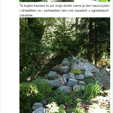
Ta kupka kamieni to już moje dzieło sama je tam taszczyłam
i układałam no i usiłowałam tam coś zasadzić z ogrodowych
zasobów.