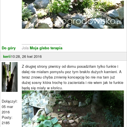
____________________
Do góry
Jola
Moja glebo terapia
kerii
10:28, 26 kwi 2016
Z drugiej strony piwnicy od domu posadziłam tylko funkie i
dalej nie miałam pomysłu poz tym brakło dużych kamieni. A
teraz znowu chyba zmienię koncepcję bo nie ma tam już
dużej sosny która trochę to zacieniała i nie wiem jak te funkie
będą się miały w słońcu.
Dołączył:
05 mar
2016
Posty:
2185