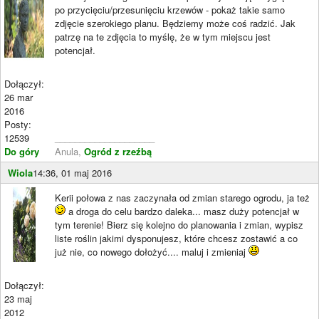
po przycięciu/przesunięciu krzewów - pokaż takie samo
zdjęcie szerokiego planu. Będziemy może coś radzić. Jak
patrzę na te zdjęcia to myślę, że w tym miejscu jest
potencjał.
Dołączył:
26 mar
2016
Posty:
12539
____________________
Do góry
Anula,
Ogród z rzeźbą
Wiola
14:36, 01 maj 2016
Kerii połowa z nas zaczynała od zmian starego ogrodu, ja też
a droga do celu bardzo daleka... masz duży potencjał w
tym terenie! Bierz się kolejno do planowania i zmian, wypisz
liste roślin jakimi dysponujesz, które chcesz zostawić a co
już nie, co nowego dołożyć.... maluj i zmieniaj
Dołączył:
23 maj
2012