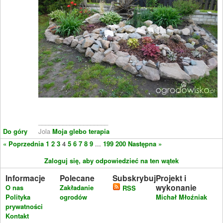
____________________
Do góry
Jola
Moja glebo terapia
« Poprzednia
1
2
3
4
5
6
7
8
9
...
199
200
Następna »
Zaloguj się, aby odpowiedzieć na ten wątek
Informacje
Polecane
Subskrybuj
Projekt i
wykonanie
O nas
Zakładanie
RSS
Polityka
ogrodów
Michał Młoźniak
prywatności
Kontakt