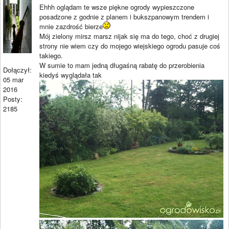
Ehhh oglądam te wsze piękne ogrody wypieszczone
posadzone z godnie z planem i bukszpanowym trendem i
mnie zazdrość bierze
Mój zielony mirsz marsz nijak się ma do tego, choć z drugiej
strony nie wiem czy do mojego wiejskiego ogrodu pasuje coś
takiego.
W sumie to mam jedną długaśną rabatę do przerobienia
Dołączył:
kiedyś wyglądała tak
05 mar
2016
Posty:
2185