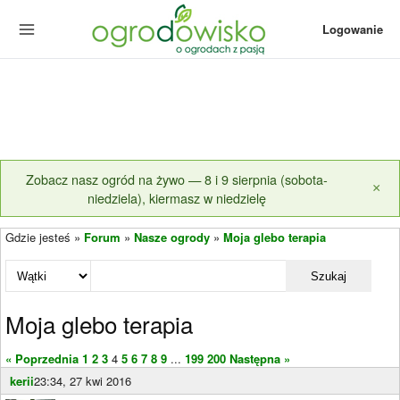
Logowanie
Zobacz nasz ogród na żywo — 8 i 9 sierpnia (sobota-
×
niedziela), kiermasz w niedzielę
Gdzie jesteś »
Forum
»
Nasze ogrody
»
Moja glebo terapia
Szukaj
Moja glebo terapia
« Poprzednia
1
2
3
4
5
6
7
8
9
...
199
200
Następna »
kerii
23:34, 27 kwi 2016