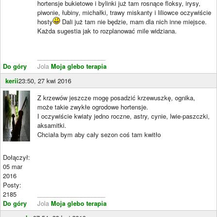
hortensje bukietowe i bylinki już tam rosnące floksy, irysy,
piwonie, łubiny, michałki, trawy miskanty i liliowce oczywiście
hosty
Dali już tam nie będzie, mam dla nich inne miejsce.
Każda sugestia jak to rozplanować mile widziana.
____________________
Do góry
Jola
Moja glebo terapia
kerii
23:50, 27 kwi 2016
Z krzewów jeszcze mogę posadzić krzewuszkę, ognika,
może takie zwykłe ogrodowe hortensje.
I oczywiście kwiaty jedno roczne, astry, cynie, lwie-paszczki,
aksamitki.
Chciała bym aby cały sezon coś tam kwitło
Dołączył:
05 mar
2016
Posty:
2185
____________________
Do góry
Jola
Moja glebo terapia