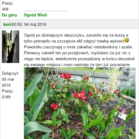
Posty:
408
____________________
Do góry
Ogród Wioli
kerii
20:50, 04 maj 2016
Ogród po dzisiejszym deszczyku, zanosiło się na burzę a
tylko pokropiło na szczęście eM zdążył trawkę wykosić
Powolutku zaczynają u mnie zakwitać rododendrony i azalie.
Pierwszy zakwitł ten po przejściach, myślałam że już nic z
niego nie będzie, wielokrotnie przesadzany w końcu doczekał
się swojego miejsca i mam nadzieje że tam już pozostanie
Dołączył:
05 mar
2016
Posty:
2185