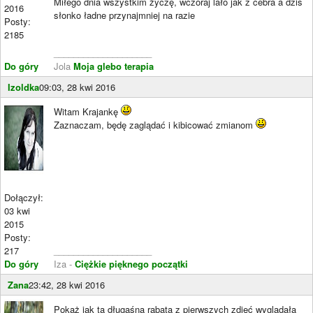
Miłego dnia wszystkim życzę, wczoraj lało jak z cebra a dziś
2016
słonko ładne przynajmniej na razie
Posty:
2185
____________________
Do góry
Jola
Moja glebo terapia
Izoldka
09:03, 28 kwi 2016
Witam Krajankę
Zaznaczam, będę zaglądać i kibicować zmianom
Dołączył:
03 kwi
2015
Posty:
217
____________________
Do góry
Iza -
Ciężkie pięknego początki
Zana
23:42, 28 kwi 2016
Pokaż jak ta długaśna rabata z pierwszych zdjęć wyglądała