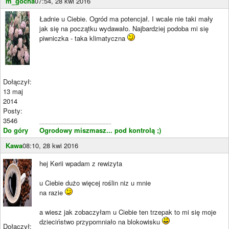
m_gocha
07:54, 28 kwi 2016
Ładnie u Ciebie. Ogród ma potencjał. I wcale nie taki mały
jak się na początku wydawało. Najbardziej podoba mi się
piwniczka - taka klimatyczna
Dołączył:
13 maj
2014
Posty:
3546
____________________
Do góry
Ogrodowy miszmasz... pod kontrolą ;)
Kawa
08:10, 28 kwi 2016
hej Kerii wpadam z rewizyta
u Ciebie dużo więcej roślin niz u mnie
na razie
a wiesz jak zobaczyłam u Ciebie ten trzepak to mi się moje
dzieciństwo przypomniało na blokowisku
Dołączył: