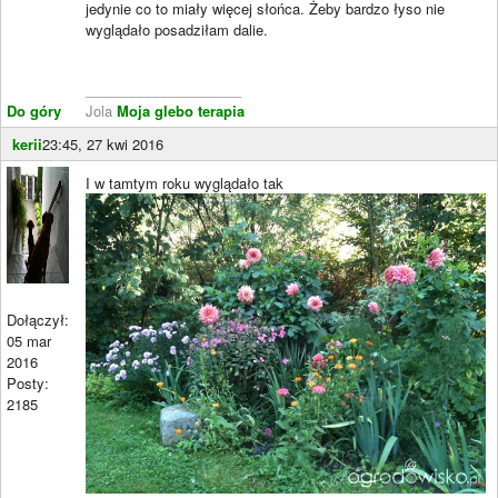
jedynie co to miały więcej słońca. Żeby bardzo łyso nie
wyglądało posadziłam dalie.
____________________
Do góry
Jola
Moja glebo terapia
kerii
23:45, 27 kwi 2016
I w tamtym roku wyglądało tak
Dołączył:
05 mar
2016
Posty:
2185