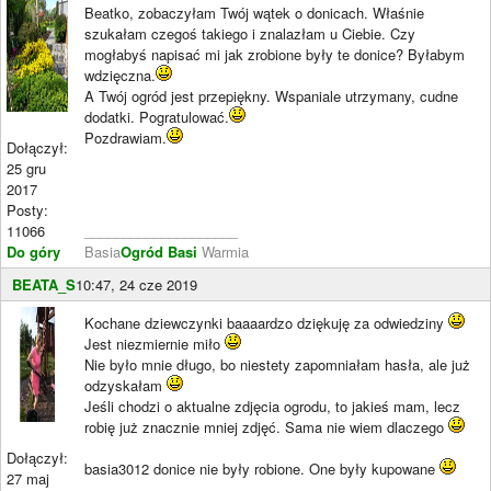
Beatko, zobaczyłam Twój wątek o donicach. Właśnie
szukałam czegoś takiego i znalazłam u Ciebie. Czy
mogłabyś napisać mi jak zrobione były te donice? Byłabym
wdzięczna.
A Twój ogród jest przepiękny. Wspaniale utrzymany, cudne
dodatki. Pogratulować.
Pozdrawiam.
Dołączył:
25 gru
2017
Posty:
11066
____________________
Do góry
Basia
Ogród Basi
Warmia
BEATA_S
10:47, 24 cze 2019
Kochane dziewczynki baaaardzo dziękuję za odwiedziny
Jest niezmiernie miło
Nie było mnie długo, bo niestety zapomniałam hasła, ale już
odzyskałam
Jeśli chodzi o aktualne zdjęcia ogrodu, to jakieś mam, lecz
robię już znacznie mniej zdjęć. Sama nie wiem dlaczego
Dołączył:
basia3012 donice nie były robione. One były kupowane
27 maj