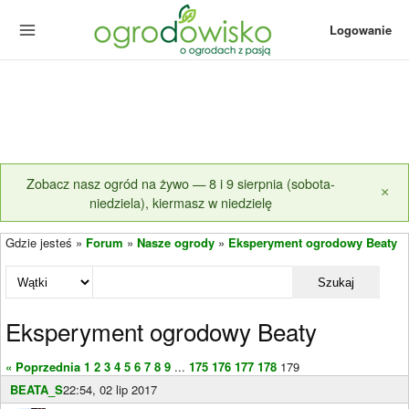
Logowanie
Zobacz nasz ogród na żywo — 8 i 9 sierpnia (sobota-
×
niedziela), kiermasz w niedzielę
Gdzie jesteś »
Forum
»
Nasze ogrody
»
Eksperyment ogrodowy Beaty
Szukaj
Eksperyment ogrodowy Beaty
« Poprzednia
1
2
3
4
5
6
7
8
9
...
175
176
177
178
179
BEATA_S
22:54, 02 lip 2017