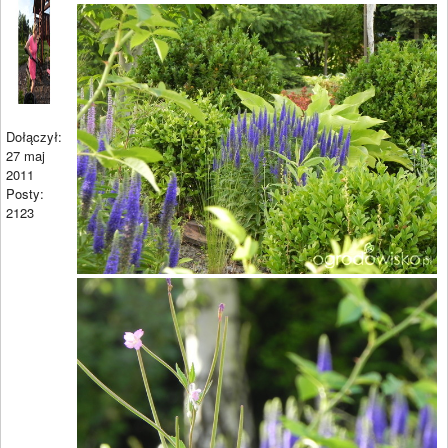
Dołączył:
27 maj
2011
Posty:
2123