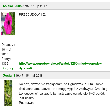
Asisko_2005
22:37, 21 lip 2017
PRZECUDOWNIE.
Dołączył:
10 maj
2013
Posty:
____________________
1332
http://www.ogrodowisko.pl/watek/3265-mlody-ogrodek-
Do góry
dyletantki
Gosia_S
19:47, 15 maj 2018
No cóż, dawno nie zaglądałam na Ogrodowisko, i tak sobie
dziś usiadłam, patrzę, i nie mogę wyjść z zachwytu. Gratuluję
tak cudownej realizacji, fantastycznie ogląda się Twój ogród,
jest bosko!
Pozdrawiam