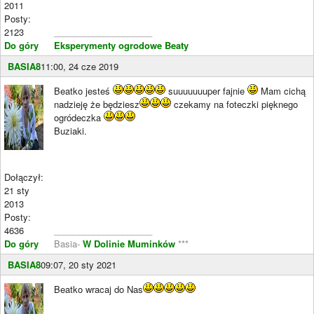
2011
Posty:
2123
____________________
Do góry
Eksperymenty ogrodowe Beaty
BASIA8
11:00, 24 cze 2019
Beatko jesteś
suuuuuuuper fajnie
Mam cichą
nadzieję że będziesz
czekamy na foteczki pięknego
ogródeczka
Buziaki.
Dołączył:
21 sty
2013
Posty:
4636
____________________
Do góry
Basia-
W Dolinie Muminków
***
BASIA8
09:07, 20 sty 2021
Beatko wracaj do Nas