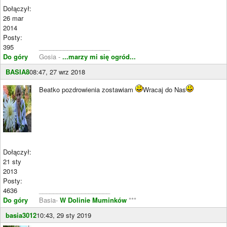
Dołączył:
26 mar
2014
Posty:
395
____________________
Do góry
Gosia -
...marzy mi się ogród...
BASIA8
08:47, 27 wrz 2018
Beatko pozdrowienia zostawiam
Wracaj do Nas
Dołączył:
21 sty
2013
Posty:
4636
____________________
Do góry
Basia-
W Dolinie Muminków
***
basia3012
10:43, 29 sty 2019