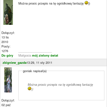
Można prosic przepis na tę ogródkową fantazję
))
Dołączył:
13 lis
2010
Posty:
1276
____________________
Do góry
Małgosia
mój zielony świat
zbigniew_gazda
13:29, 11 sty 2011
goniak napisał(a)
Można prosic przepis na tę ogródkową fantazję
))
Dołączył:
02 paź