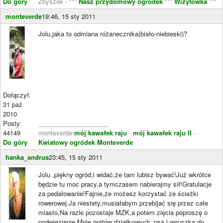
Do góry
Zbyszek - ***
Nasz przydomowy ogródek
***
Wizytówka
***
monteverde
19:46, 15 sty 2011
Jolu,jaka to odmiana różanecznika(biało-niebieski)?
Dołączył:
31 paź
2010
Posty:
____________________
44149
monteverde-
mój kawałek raju
-
mój kawałek raju II
-
Do góry
Kwiatowy ogródek Monteverde
hanka_andrus
23:45, 15 sty 2011
Jolu ,piękny ogród,i widać,że tam lubisz bywać!Już wkrótce
będzie tu moc pracy,a tymczasem nabierajmy sił!Gratulacje
za pedałowanie!Fajnie,że możesz korzystać ze ścieżki
rowerowej.Ja niestety,musiałabym przebijać się przez całe
miasto,Na razie pozostaje MZK,a potem zięcia poproszę o
podwiezienie.Mnie,gratów działkowych ,psa i wnuczka do