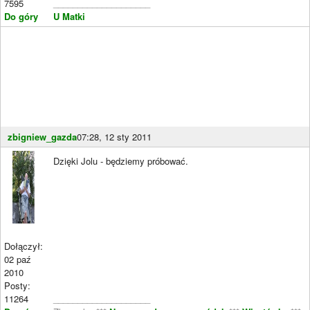
7595
____________________
Do góry
U Matki
zbigniew_gazda
07:28, 12 sty 2011
Dzięki Jolu - będziemy próbować.
Dołączył:
02 paź
2010
Posty:
11264
____________________