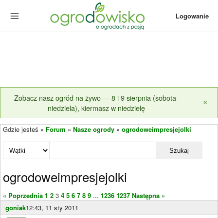
Logowanie
Zobacz nasz ogród na żywo — 8 i 9 sierpnia (sobota-
×
niedziela), kiermasz w niedzielę
Gdzie jesteś »
Forum
»
Nasze ogrody
»
ogrodoweimpresjejolki
Szukaj
ogrodoweimpresjejolki
« Poprzednia
1
2
3
4
5
6
7
8
9
...
1236
1237
Następna »
goniak
12:43, 11 sty 2011