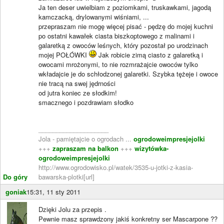
Ja ten deser uwielbiam z poziomkami, truskawkami, jagodą
kamczacką, drylowanymi wiśniami, ...
przepraszam nie mogę więcej pisać - pędzę do mojej kuchni
po ostatni kawałek ciasta biszkoptowego z malinami i
galaretką z owoców leśnych, który pozostał po urodzinach
mojej POŁÓWKI
Jak robicie zimą ciasto z galaretką i
owocami mrożonymi, to nie rozmrażajcie owoców tylko
wkładajcie je do schłodzonej galaretki. Szybka tężeje i owoce
nie tracą na swej jędrności
od jutra koniec ze słodkim!
smacznego i pozdrawiam słodko
____________________
Jola - pamiętajcie o ogrodach ...
ogrodoweimpresjejolki
+++
zapraszam na balkon
+++
wizytówka-
ogrodoweimpresjejolki
http://www.ogrodowisko.pl/watek/3535-u-jotki-z-kasia-
Do góry
bawarska-plotki[url]
goniak
15:31, 11 sty 2011
Dzięki Jolu za przepis .
Pewnie masz sprawdzony jakiś konkretny ser Mascarpone ??