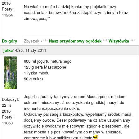
2010
No właśnie może bardziej konkretny projekcik i czy
Posty:
nasadzenia z borówki można zastapić czymś innym teraz
11264
zimową porą ?
____________________
Do góry
Zbyszek - ***
Nasz przydomowy ogródek
***
Wizytówka
***
jotka
14:35, 11 sty 2011
600 ml jogurtu naturalnego
125 g sera Mascarpone
1 łyżka miodu
50 g cukru
Jogurt naturalny łączymy z serem Mascarpone, miodem,
Dołączył:
cukrem i mieszamy aż do uzyskania gładkiej masy i do
22 lis
momentu rozpuszczenia cukru.
2010
Układamy palisadę z biszkoptów, wypełniamy środek masą i
Posty:
dodajemy owoce. Deser podawany na działce uzupełniamy
11868
oczywiście owocami miejscowymi zgodnie z sezonem, ale
teraz można się posiłkować tym co mamy w spiżarce,
zamrażarce lub w najbliższym sklepie