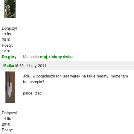
Dołączył:
13 lis
2010
Posty:
1276
____________________
Do góry
Małgosia
mój zielony świat
Matka
16:32, 11 sty 2011
Jolu, w pogaduszkach jest wątek na takie tematy, może tam
ten przepis?
palce lizać!
Dołączył:
14 lis
2010
Posty: