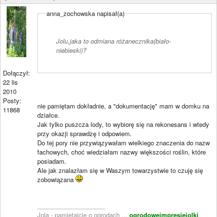
anna_zochowska napisał(a)
Jolu,jaka to odmiana różanecznika(biało-
niebieski)?
Dołączył:
22 lis
2010
Posty:
nie pamiętam dokładnie, a "dokumentację" mam w domku na
11868
działce.
Jak tylko puszcza lody, to wybiorę się na rekonesans i wtedy
przy okazji sprawdzę i odpowiem.
Do tej pory nie przywiązywałam wielkiego znaczenia do nazw
fachowych, choć wiedziałam nazwy większości roślin, które
posiadam.
Ale jak znalazłam się w Waszym towarzystwie to czuję się
zobowiązana
____________________
Jola - pamiętajcie o ogrodach ...
ogrodoweimpresjejolki