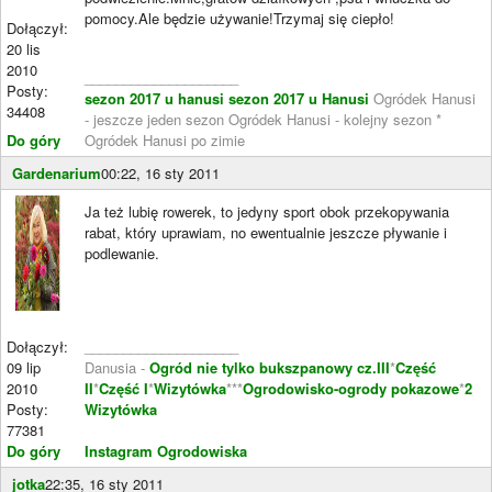
pomocy.Ale będzie używanie!Trzymaj się ciepło!
Dołączył:
20 lis
2010
____________________
Posty:
sezon 2017 u hanusi
sezon 2017 u Hanusi
Ogródek Hanusi
34408
- jeszcze jeden sezon Ogródek Hanusi - kolejny sezon *
Do góry
Ogródek Hanusi po zimie
Gardenarium
00:22, 16 sty 2011
Ja też lubię rowerek, to jedyny sport obok przekopywania
rabat, który uprawiam, no ewentualnie jeszcze pływanie i
podlewanie.
Dołączył:
____________________
09 lip
Danusia -
Ogród nie tylko bukszpanowy cz.III
*
Część
2010
II
*
Część I
*
Wizytówka
***
Ogrodowisko-ogrody pokazowe
*
2
Posty:
Wizytówka
77381
Do góry
Instagram Ogrodowiska
jotka
22:35, 16 sty 2011