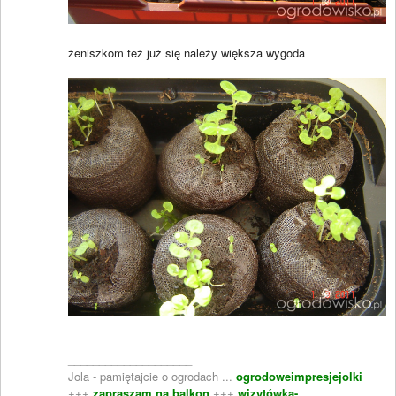
żeniszkom też już się należy większa wygoda
____________________
Jola - pamiętajcie o ogrodach ...
ogrodoweimpresjejolki
+++
zapraszam na balkon
+++
wizytówka-