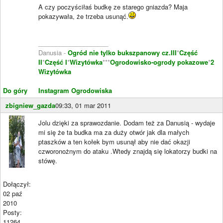
A czy poczyściłaś budkę ze starego gniazda? Maja
pokazywała, że trzeba usunąć.
____________________
Danusia -
Ogród nie tylko bukszpanowy cz.III
*
Część
II
*
Część I
*
Wizytówka
***
Ogrodowisko-ogrody pokazowe
*
2
Wizytówka
Do góry
Instagram Ogrodowiska
zbigniew_gazda
09:33, 01 mar 2011
Jolu dzięki za sprawozdanie. Dodam też za Danusią - wydaje
mi się że ta budka ma za duży otwór jak dla małych
ptaszków a ten kołek bym usunął aby nie dać okazji
czworonożnym do ataku .Wtedy znajdą się lokatorzy budki na
stówę.
Dołączył:
02 paź
2010
Posty:
11264
____________________