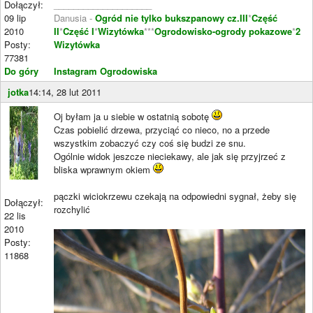
Dołączył:
____________________
09 lip
Danusia -
Ogród nie tylko bukszpanowy cz.III
*
Część
2010
II
*
Część I
*
Wizytówka
***
Ogrodowisko-ogrody pokazowe
*
2
Posty:
Wizytówka
77381
Do góry
Instagram Ogrodowiska
jotka
14:14, 28 lut 2011
Oj byłam ja u siebie w ostatnią sobotę
Czas pobielić drzewa, przyciąć co nieco, no a przede
wszystkim zobaczyć czy coś się budzi ze snu.
Ogólnie widok jeszcze nieciekawy, ale jak się przyjrzeć z
bliska wprawnym okiem
pączki wiciokrzewu czekają na odpowiedni sygnał, żeby się
Dołączył:
rozchylić
22 lis
2010
Posty:
11868