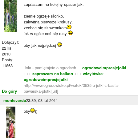
zapraszam na kolejny spacer jak:
ziemie ogrzeje słonko,
zakwitną pierwsze krokusy,
zechce się skowronkom
jak w ogóle coś się rusy
Dołączył:
oby jak najprędzej
22 lis
2010
Posty:
____________________
11868
Jola - pamiętajcie o ogrodach ...
ogrodoweimpresjejolki
+++
zapraszam na balkon
+++
wizytówka-
ogrodoweimpresjejolki
http://www.ogrodowisko.pl/watek/3535-u-jotki-z-kasia-
Do góry
bawarska-plotki[url]
monteverde
23:39, 03 lut 2011
oby
))