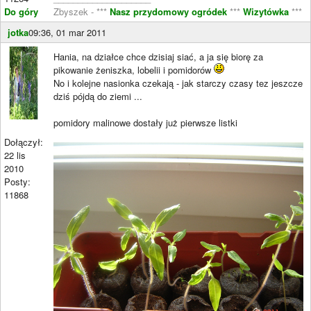
Do góry
Zbyszek - ***
Nasz przydomowy ogródek
***
Wizytówka
***
jotka
09:36, 01 mar 2011
Hania, na działce chce dzisiaj siać, a ja się biorę za
pikowanie żeniszka, lobelii i pomidorów
No i kolejne nasionka czekają - jak starczy czasy tez jeszcze
dziś pójdą do ziemi ...
pomidory malinowe dostały już pierwsze listki
Dołączył:
22 lis
2010
Posty:
11868