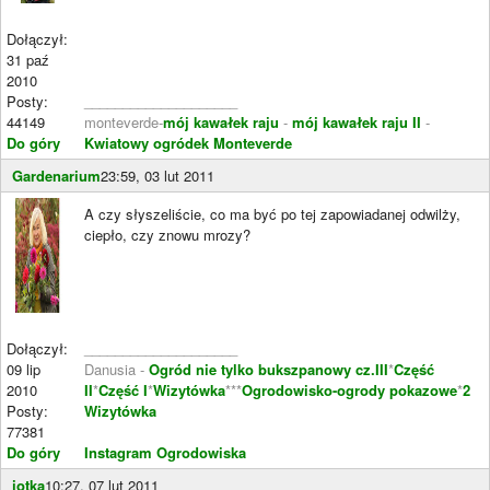
Dołączył:
31 paź
2010
Posty:
____________________
44149
monteverde-
mój kawałek raju
-
mój kawałek raju II
-
Do góry
Kwiatowy ogródek Monteverde
Gardenarium
23:59, 03 lut 2011
A czy słyszeliście, co ma być po tej zapowiadanej odwilży,
ciepło, czy znowu mrozy?
Dołączył:
____________________
09 lip
Danusia -
Ogród nie tylko bukszpanowy cz.III
*
Część
2010
II
*
Część I
*
Wizytówka
***
Ogrodowisko-ogrody pokazowe
*
2
Posty:
Wizytówka
77381
Do góry
Instagram Ogrodowiska
jotka
10:27, 07 lut 2011