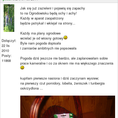
Jak się już zazieleni i pojawią się zapachy
to na Ogrodowisku będą ochy i achy!
Każdy w aparat zaopatrzony
będzie pstrykał i wklejał na strony...
Każdy ma plany ogrodowe
wcielać je od wiosny gotowy
Dołączył:
Byle nam pogoda dopisała
22 lis
i zamiarów ambitnych nie popsowała
2010
Posty:
Pogoda dziś jeszcze nie bardzo, ale zaplanowałam sobie
11868
prace kameralne i co za oknem nie ma większego znaczenia
kupiłam pierwsze nasiona i dziś zaczynam wysiew;
na pierwszy rzut pomidory, lobelia, żeniszek i tunbergia
oskrzydlona ...