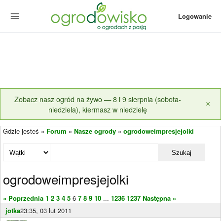
Logowanie
Zobacz nasz ogród na żywo — 8 i 9 sierpnia (sobota-
×
niedziela), kiermasz w niedzielę
Gdzie jesteś »
Forum
»
Nasze ogrody
»
ogrodoweimpresjejolki
Szukaj
ogrodoweimpresjejolki
« Poprzednia
1
2
3
4
5
6
7
8
9
10
...
1236
1237
Następna »
jotka
23:35, 03 lut 2011