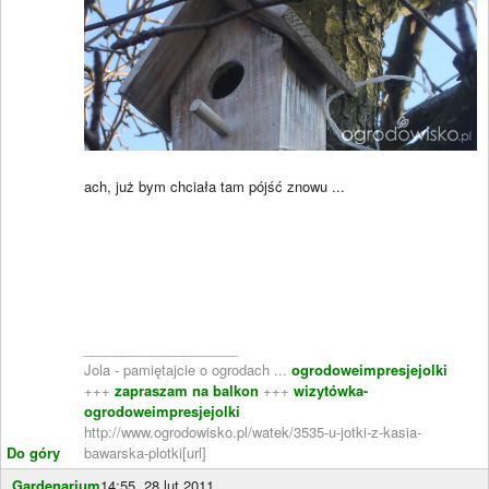
ach, już bym chciała tam pójść znowu ...
____________________
Jola - pamiętajcie o ogrodach ...
ogrodoweimpresjejolki
+++
zapraszam na balkon
+++
wizytówka-
ogrodoweimpresjejolki
http://www.ogrodowisko.pl/watek/3535-u-jotki-z-kasia-
Do góry
bawarska-plotki[url]
Gardenarium
14:55, 28 lut 2011