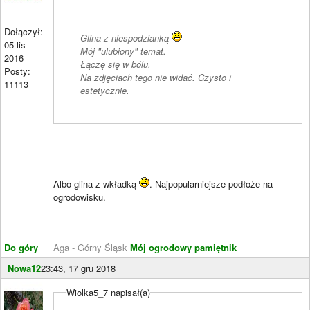
Dołączył:
Glina z niespodzianką
05 lis
Mój "ulubiony" temat.
2016
Łączę się w bólu.
Posty:
Na zdjęciach tego nie widać. Czysto i
11113
estetycznie.
Albo glina z wkładką
. Najpopularniejsze podłoże na
ogrodowisku.
____________________
Do góry
Aga - Górny Śląsk
Mój ogrodowy pamiętnik
Nowa12
23:43, 17 gru 2018
Wiolka5_7 napisał(a)