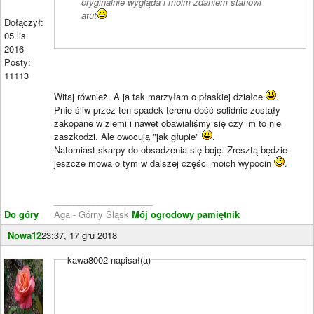
oryginalnie wygląda i moim zdaniem stanowi
atut
Dołączył:
05 lis
2016
Posty:
11113
Witaj również. A ja tak marzyłam o płaskiej działce
.
Pnie śliw przez ten spadek terenu dość solidnie zostały
zakopane w ziemi i nawet obawialiśmy się czy im to nie
zaszkodzi. Ale owocują "jak głupie"
.
Natomiast skarpy do obsadzenia się boję. Zresztą będzie
jeszcze mowa o tym w dalszej części moich wypocin
.
____________________
Do góry
Aga - Górny Śląsk
Mój ogrodowy pamiętnik
Nowa12
23:37, 17 gru 2018
kawa8002 napisał(a)