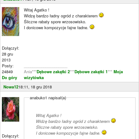
Witaj Agatko !
Widzę bardzo ładny ogród z charakterem
Śliczne rabaty spore wrzosowisko.
I donicowe kompozycje fajne ładne.
Dołączył:
28 gru
2013
Posty:
____________________
24849
Ania***
Dębowe zakątki 2
***
Dębowe zakątki 1
***
Moja
Do góry
wizytówka
Nowa12
18:11, 18 gru 2018
anabuko1 napisał(a)
Witaj Agatko !
Widzę bardzo ładny ogród z charakterem
Śliczne rabaty spore wrzosowisko.
I donicowe kompozycje fajne ładne.
Dołączył: