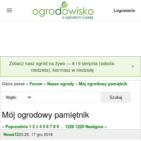
Logowanie
Zobacz nasz ogród na żywo — 8 i 9 sierpnia (sobota-
×
niedziela), kiermasz w niedzielę
Gdzie jesteś »
Forum
»
Nasze ogrody
»
Mój ogrodowy pamiętnik
Szukaj
Mój ogrodowy pamiętnik
« Poprzednia
1
2
3
4
5
6
7
8
9
...
1228
1229
Następna »
Nowa12
23:25, 17 gru 2018