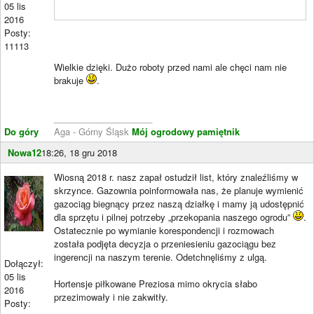
05 lis
2016
Posty:
11113
Wielkie dzięki. Dużo roboty przed nami ale chęci nam nie
brakuje
.
____________________
Do góry
Aga - Górny Śląsk
Mój ogrodowy pamiętnik
Nowa12
18:26, 18 gru 2018
Wiosną 2018 r. nasz zapał ostudził list, który znaleźliśmy w
skrzynce. Gazownia poinformowała nas, że planuje wymienić
gazociąg biegnący przez naszą działkę i mamy ją udostępnić
dla sprzętu i pilnej potrzeby „przekopania naszego ogrodu”
.
Ostatecznie po wymianie korespondencji i rozmowach
została podjęta decyzja o przeniesieniu gazociągu bez
ingerencji na naszym terenie. Odetchnęliśmy z ulgą.
Dołączył:
05 lis
Hortensje piłkowane Preziosa mimo okrycia słabo
2016
przezimowały i nie zakwitły.
Posty: