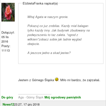
ElzbietaFranka napisał(a)
Witaj Agata w naszym gronie.
Pokazuj co juz zrobilas. Kazdy mial balagan
tylko kazdy inny. Jak budynek zbudowany na
Dołączył:
podwyzszeniu to taz zaleta. "ogrod z
05 lis
wilkiem"zobacz sobie jak ladnie wyglad
2016
obejscie.
Posty:
11113
A jeszcze jedno a skad jestes?
Jestem z Górnego Śląska
. Miło mi bardzo, że zajrzałaś.
____________________
Do góry
Aga - Górny Śląsk
Mój ogrodowy pamiętnik
Nowa12
23:27, 17 gru 2018