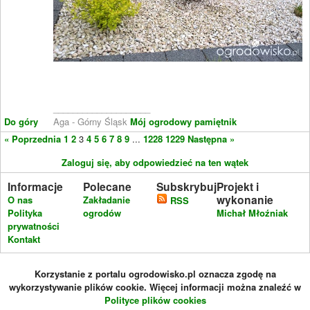
____________________
Do góry
Aga - Górny Śląsk
Mój ogrodowy pamiętnik
« Poprzednia
1
2
3
4
5
6
7
8
9
...
1228
1229
Następna »
Zaloguj się, aby odpowiedzieć na ten wątek
Informacje
Polecane
Subskrybuj
Projekt i
wykonanie
O nas
Zakładanie
RSS
Polityka
ogrodów
Michał Młoźniak
prywatności
Kontakt
Korzystanie z portalu ogrodowisko.pl oznacza zgodę na
wykorzystywanie plików cookie. Więcej informacji można znaleźć w
Polityce plików cookies