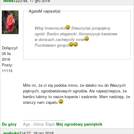
Nowa12
23:48, 17 gru 2018
AgataM napisał(a)
Witaj Imienniczko
Stworzyłaś przepiękny
ogród. Bardzo elegancki. Kompozycje kwiatowe
w donicach zachwyciły mnie
Pozdrawiam gorąco
Dołączył:
05 lis
2016
Posty:
11113
Miło mi, że ci się podoba mimo, że daleko mu do Waszych
pięknych, ogrodowiskowych ogrodów. Ale najważniejsze, że
bardzo lubimy to nasze kopanie i sadzenie. Mam nadzieję, że
starczy nam zapału
.
____________________
Do góry
Aga - Górny Śląsk
Mój ogrodowy pamiętnik
anabuko1
14:27, 18 gru 2018