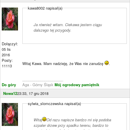
kawa8002 napisał(a)
Ja również witam. Ciekawa jestem ciągu
dalszego tej przygody.
Dołączył:
05 lis
2016
Posty:
Witaj Kawa. Mam nadzieję, że Was nie zanudzę
.
11113
____________________
Do góry
Aga - Górny Śląsk
Mój ogrodowy pamiętnik
Nowa12
23:33, 17 gru 2018
sylwia_slomczewska napisał(a)
Witaj
Od razu napisze bardzo mi się podoba
szpaler drzew przy spadku terenu, bardzo to