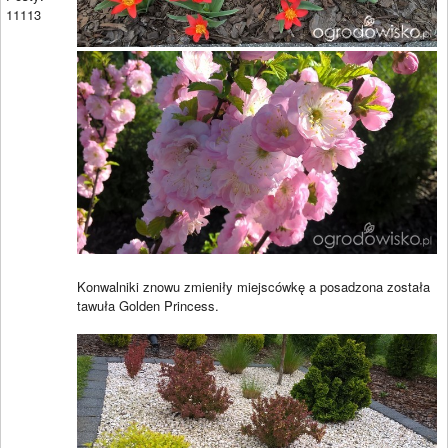
11113
Konwalniki znowu zmieniły miejscówkę a posadzona została
tawuła Golden Princess.