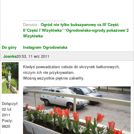
____________________
Danusia -
Ogród nie tylko bukszpanowy cz.III
*
Część
II
*
Część I
*
Wizytówka
***
Ogrodowisko-ogrody pokazowe
*
2
Wizytówka
Do góry
Instagram Ogrodowiska
Joanka
20:53, 11 wrz 2011
Kiedyś powsadzałam cebule do skrzynek balkonowych,
niczym ich nie przykrywałam.
Wiosną wszystkie pięknie zakwitły.
Dołączył:
02 lut
2011
Posty:
9820