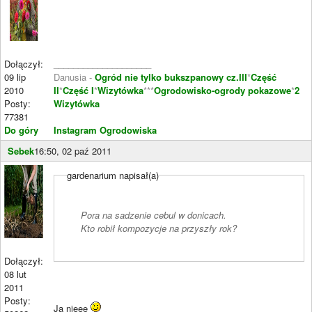
Dołączył:
____________________
09 lip
Danusia -
Ogród nie tylko bukszpanowy cz.III
*
Część
2010
II
*
Część I
*
Wizytówka
***
Ogrodowisko-ogrody pokazowe
*
2
Posty:
Wizytówka
77381
Do góry
Instagram Ogrodowiska
Sebek
16:50, 02 paź 2011
gardenarium napisał(a)
Pora na sadzenie cebul w donicach.
Kto robił kompozycje na przyszły rok?
Dołączył:
08 lut
2011
Posty:
Ja nieee