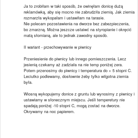
Ja to zrobiłam w taki sposób, że owinęłam donicę dużą
reklamówką, aby się mocno nie zabrudziła ziemią. Jak ziemia
rozmarzła wykopałam i ustawiłam na tarasie.
Nie polecam pozostawienia na dworze bez zabezpieczenia,
bo zmarzną. Można jeszcze ustaiwć na styropianie i okręcić
matą słomianą, ale to jednak zawodny sposób.
II wariant - przechowywanie w piwnicy
Przeniesienie do piwnicy lub innego pomieszczenia. Lecz
jesienią czekamy aż zadziała na nie temp poniżej zera.
Potem przenosimy do piwnicy i temperatura do + 5 stopni C.
Leciutko podlewamy, dosłownie żeby tylko wilgotna ziemia
była.
Wiosną wykopujemy donice z gruntu lub wynosimy z piwnicy i
ustawiamy w słonecznym miejscu. Jeśli temperetury nie
spadają poniżej -10 stopni C, mogą zostać na dworze.
Okrywamy na noc papierem.