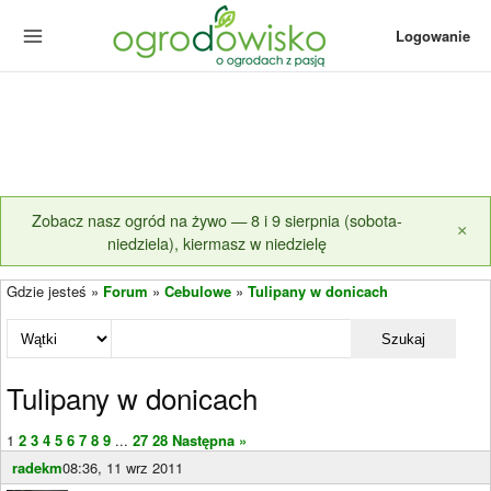
Logowanie
Zobacz nasz ogród na żywo — 8 i 9 sierpnia (sobota-
×
niedziela), kiermasz w niedzielę
Gdzie jesteś »
Forum
»
Cebulowe
»
Tulipany w donicach
Szukaj
Tulipany w donicach
1
2
3
4
5
6
7
8
9
...
27
28
Następna »
radekm
08:36, 11 wrz 2011