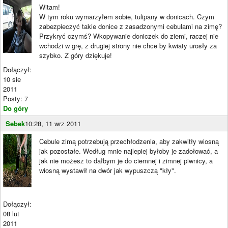
Witam!
W tym roku wymarzyłem sobie, tulipany w donicach. Czym
zabezpieczyć takie donice z zasadzonymi cebulami na zimę?
Przykryć czymś? Wkopywanie doniczek do ziemi, raczej nie
wchodzi w grę, z drugiej strony nie chce by kwiaty urosły za
szybko. Z góry dziękuje!
Dołączył:
10 sie
2011
Posty: 7
Do góry
Sebek
10:28, 11 wrz 2011
Cebule zimą potrzebują przechłodzenia, aby zakwitły wiosną
jak pozostałe. Według mnie najlepiej byłoby je zadołować, a
jak nie możesz to dałbym je do ciemnej i zimnej piwnicy, a
wiosną wystawił na dwór jak wypuszczą "kły".
Dołączył:
08 lut
2011