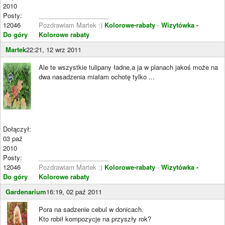
2010
Posty:
____________________
12046
Pozdrawiam Martek :)
Kolorowe-rabaty
-
Wizytówka -
Do góry
Kolorowe rabaty
Martek
22:21, 12 wrz 2011
Ale te wszystkie tulipany ładne,a ja w planach jakoś może na
dwa nasadzenia miałam ochotę tylko ...
Dołączył:
03 paź
2010
Posty:
____________________
12046
Pozdrawiam Martek :)
Kolorowe-rabaty
-
Wizytówka -
Do góry
Kolorowe rabaty
Gardenarium
16:19, 02 paź 2011
Pora na sadzenie cebul w donicach.
Kto robił kompozycje na przyszły rok?