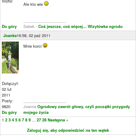
50262
Ale kto wie
____________________
Do góry
Sebek -
Coś jeszcze, coś więcej...
Wizytówka ogrodu
Joanka
16:58, 02 paź 2011
Mnie korci
Dołączył:
02 lut
2011
Posty:
____________________
9820
Joanna
Ogrodowy zawrót głowy, czyli początki przygody
Do góry
mojego życia
1
2
3
4
5
6
7
8
9
...
27
28
Następna »
Zaloguj się, aby odpowiedzieć na ten wątek