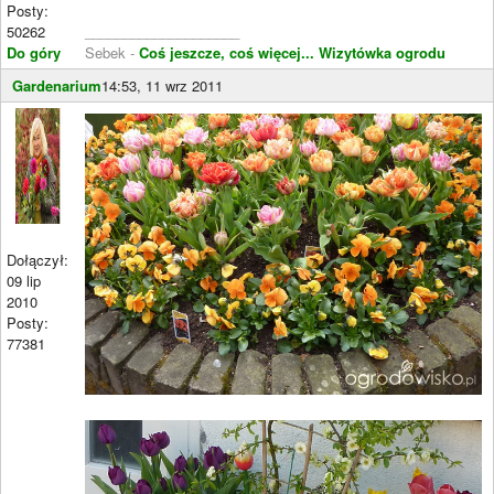
Posty:
50262
____________________
Do góry
Sebek -
Coś jeszcze, coś więcej...
Wizytówka ogrodu
Gardenarium
14:53, 11 wrz 2011
Dołączył:
09 lip
2010
Posty:
77381