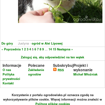
____________________
Do góry
Justyna -
ogród w Alei Lipowej
« Poprzednia
1
2
3
4
5
6
7
8
9
...
14
15
Następna »
Zaloguj się, aby odpowiedzieć na ten wątek
Informacje
Polecane
Subskrybuj
Projekt i
wykonanie
O nas
Zakładanie
RSS
Polityka
ogrodów
Michał Młoźniak
prywatności
Kontakt
Korzystanie z portalu ogrodowisko.pl oznacza zgodę na
wykorzystywanie plików cookie. Więcej informacji można znaleźć w
Polityce plików cookies