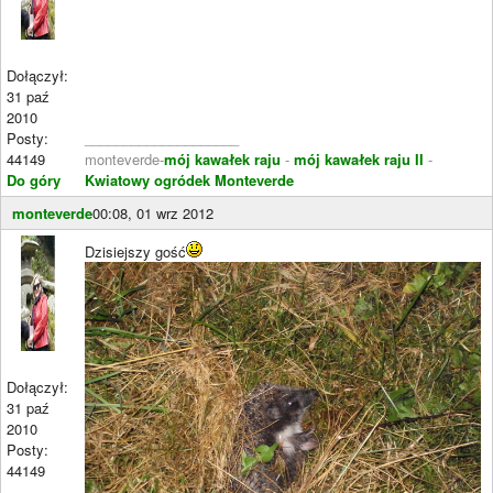
Dołączył:
31 paź
2010
Posty:
____________________
44149
monteverde-
mój kawałek raju
-
mój kawałek raju II
-
Do góry
Kwiatowy ogródek Monteverde
monteverde
00:08, 01 wrz 2012
Dzisiejszy gość
Dołączył:
31 paź
2010
Posty:
44149