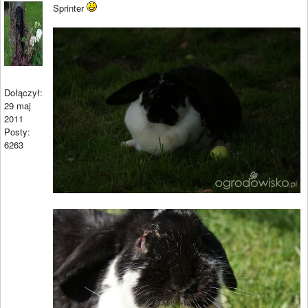
Sprinter
Dołączył:
29 maj
2011
Posty:
6263