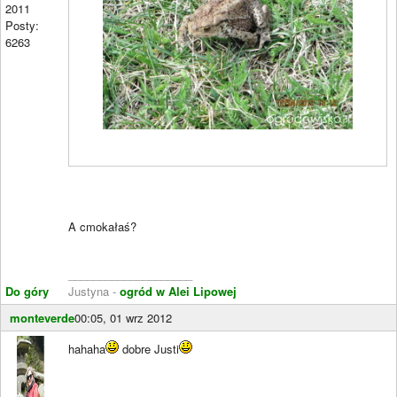
2011
Posty:
6263
A cmokałaś?
____________________
Do góry
Justyna -
ogród w Alei Lipowej
monteverde
00:05, 01 wrz 2012
hahaha
dobre Justi