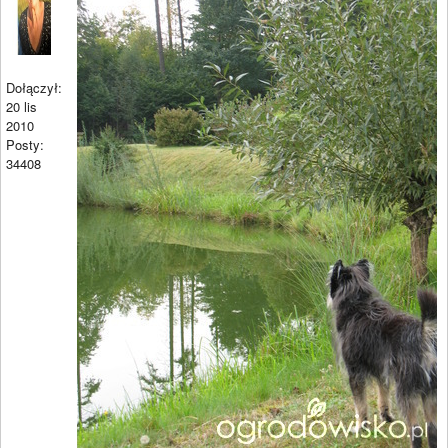
Dołączył:
20 lis
2010
Posty:
34408