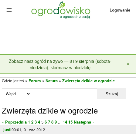
Logowanie
Zobacz nasz ogród na żywo — 8 i 9 sierpnia (sobota-
×
niedziela), kiermasz w niedzielę
Gdzie jesteś »
Forum
»
Natura
»
Zwierzęta dzikie w ogrodzie
Szukaj
Zwierzęta dzikie w ogrodzie
« Poprzednia
1
2
3
4
5
6
7
8
9
...
14
15
Następna »
justi
00:01, 01 wrz 2012