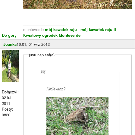
____________________
monteverde-
mój kawałek raju
-
mój kawałek raju II
-
Do góry
Kwiatowy ogródek Monteverde
Joanka
16:01, 01 wrz 2012
justi napisał(a)

Królewicz?
Dołączył:
02 lut
2011
Posty:
9820