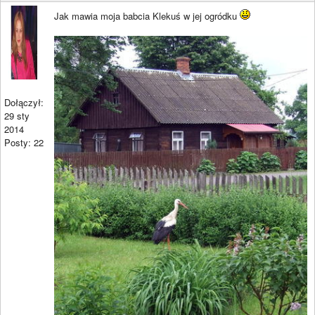
Jak mawia moja babcia Klekuś w jej ogródku
Dołączył:
29 sty
2014
Posty: 22