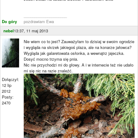
____________________
Do góry
pozdrawiam Ewa
nebel
13:37, 11 maj 2013
Nie wiem co to jest? Zauważyłam to dzisiaj w swoim ogrodzie
i wygląda na skrzek jakiegoś plaza, ale na konarze jałowca?
Wygląda jak galaretowata osłonka, a wewnątrz jajeczka.
Dosyć mocno trzyma się pnia.
Nic nie przychodzi mi do głowy. A i w internecie też nie udało
mi się nic na razie znaleźć.
Dołączył:
12 lip
2012
Posty:
2470