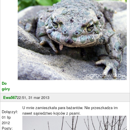
Do
góry
Ewa567
22:51, 31 mar 2013
U mnie zamieszkała para bażantów. Nie przeszkadza im
Dołączył:
nawet sąsiedztwo kojców z psami.
01 lip
2012
Posty: