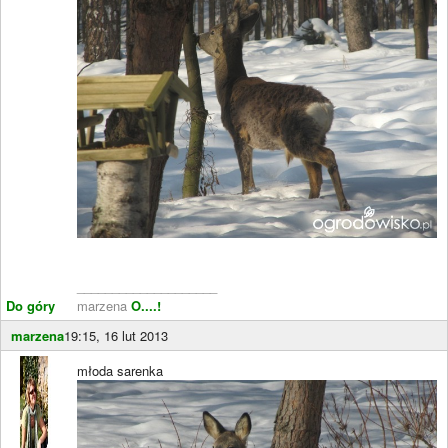
____________________
Do góry
marzena
O....!
marzena
19:15, 16 lut 2013
młoda sarenka