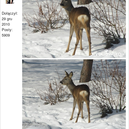
Dołączył:
29 gru
2010
Posty:
5909