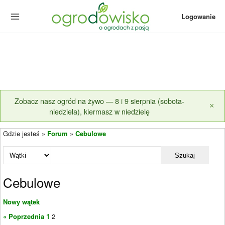
Logowanie
Zobacz nasz ogród na żywo — 8 i 9 sierpnia (sobota-
×
niedziela), kiermasz w niedzielę
Gdzie jesteś »
Forum
»
Cebulowe
Szukaj
Cebulowe
Nowy wątek
« Poprzednia
1
2