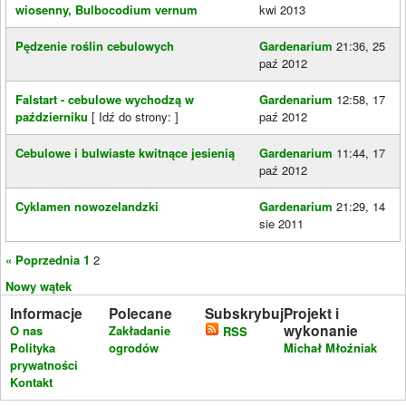
wiosenny, Bulbocodium vernum
kwi 2013
Pędzenie roślin cebulowych
Gardenarium
21:36, 25
paź 2012
Falstart - cebulowe wychodzą w
Gardenarium
12:58, 17
październiku
[ Idź do strony:
]
paź 2012
Cebulowe i bulwiaste kwitnące jesienią
Gardenarium
11:44, 17
paź 2012
Cyklamen nowozelandzki
Gardenarium
21:29, 14
sie 2011
« Poprzednia
1
2
Nowy wątek
Informacje
Polecane
Subskrybuj
Projekt i
wykonanie
O nas
Zakładanie
RSS
Polityka
ogrodów
Michał Młoźniak
prywatności
Kontakt