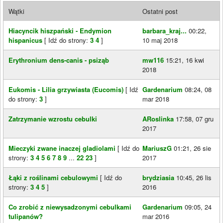
Wątki
Ostatni post
Hiacyncik hiszpański - Endymion
barbara_kraj...
00:22,
hispanicus
[ Idź do strony:
3
4
]
10 maj 2018
Erythronium dens-canis - psiząb
mw116
15:21, 16 kwi
2018
Eukomis - Lilia grzywiasta (Eucomis)
[ Idź
Gardenarium
08:24, 08
do strony:
3
]
mar 2018
Zatrzymanie wzrostu cebulki
ARoslinka
17:58, 07 gru
2017
Mieczyki zwane inaczej gladiolami
[ Idź do
MariuszG
01:21, 26 sie
strony:
3
4
5
6
7
8
9
...
22
23
]
2017
Łąki z roślinami cebulowymi
[ Idź do
brydziasia
10:45, 26 lis
strony:
3
4
5
]
2016
Co zrobić z niewysadzonymi cebulkami
Gardenarium
09:05, 24
tulipanów?
mar 2016