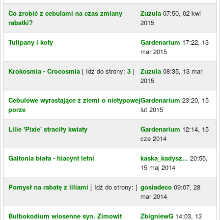
Co zrobić z cebulami na czas zmiany
Zuzula
07:50, 02 kwi
rabatki?
2015
Tulipany i koty
Gardenarium
17:22, 13
mar 2015
Krokosmia - Crocosmia
[ Idź do strony:
3
]
Zuzula
08:35, 13 mar
2015
Cebulowe wyrastające z ziemi o nietypowej
Gardenarium
23:20, 15
porze
lut 2015
Lilie 'Pixie' straciły kwiaty
Gardenarium
12:14, 15
cze 2014
Galtonia biała - hiacynt letni
kaska_kadysz...
20:55,
15 maj 2014
Pomysł na rabatę z liliami
[ Idź do strony:
]
gosiadeco
09:07, 28
mar 2014
Bulbokodium wiosenne syn. Zimowit
ZbigniewG
14:03, 13