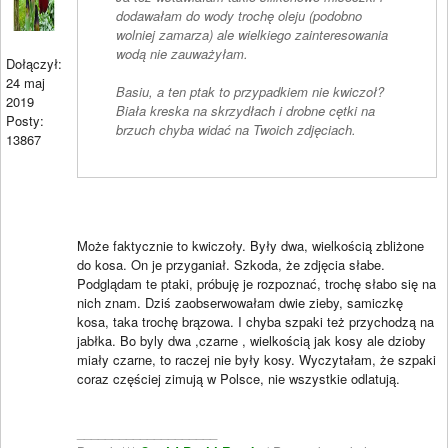
dodawałam do wody trochę oleju (podobno
wolniej zamarza) ale wielkiego zainteresowania
wodą nie zauważyłam.
Dołączył:
24 maj
Basiu, a ten ptak to przypadkiem nie kwiczoł?
2019
Biała kreska na skrzydłach i drobne cętki na
Posty:
brzuch chyba widać na Twoich zdjęciach.
13867
Może faktycznie to kwiczoły. Były dwa, wielkością zbliżone
do kosa. On je przyganiał. Szkoda, że zdjęcia słabe.
Podglądam te ptaki, próbuję je rozpoznać, trochę słabo się na
nich znam. Dziś zaobserwowałam dwie zieby, samiczkę
kosa, taka trochę brązowa. I chyba szpaki też przychodzą na
jabłka. Bo byly dwa ,czarne , wielkością jak kosy ale dzioby
miały czarne, to raczej nie były kosy. Wyczytałam, że szpaki
coraz częściej zimują w Polsce, nie wszystkie odlatują.
____________________