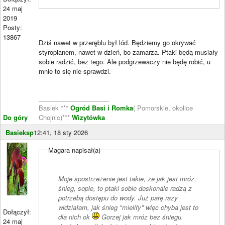
24 maj
2019
Posty:
13867
Dziś nawet w przeręblu był lód. Będziemy go okrywać
styropianem, nawet w dzień, bo zamarza. Ptaki będą musiały
sobie radzić, bez tego. Ale podgrzewaczy nie będę robić, u
mnie to się nie sprawdzi.
____________________
Basiek ***
Ogród Basi i Romka
( Pomorskie, okolice
Do góry
Chojnic)***
Wizytówka
Basieksp
12:41, 18 sty 2026
Magara napisał(a)
Moje spostrzeżenie jest takie, że jak jest mróz,
śnieg, sople, to ptaki sobie doskonale radzą z
potrzebą dostępu do wody. Już parę razy
widziałam, jak śnieg "mieliły" więc chyba jest to
Dołączył:
dla nich ok
Gorzej jak mróz bez śniegu.
24 maj