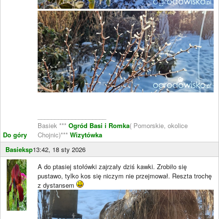
____________________
Basiek ***
Ogród Basi i Romka
( Pomorskie, okolice
Do góry
Chojnic)***
Wizytówka
Basieksp
13:42, 18 sty 2026
A do ptasiej stołówki zajrzały dziś kawki. Zrobiło się
pustawo, tylko kos się niczym nie przejmował. Reszta trochę
z dystansem