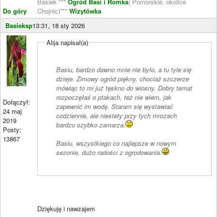
Basiek ***
Ogród Basi i Romka
( Pomorskie, okolice
Do góry
Chojnic)***
Wizytówka
Basieksp
13:31, 18 sty 2026
Alija napisał(a)
Basiu, bardzo dawno mnie nie było, a tu tyle się
dzieje. Zimowy ogród piękny, chociaż szczerze
mówiąc to mi już tęskno do wiosny. Dobry temat
rozpoczęłaś o ptakach, też nie wiem, jak
Dołączył:
zapewnić im wodę. Staram się wystawiać
24 maj
codziennie, ale niestety przy tych mrozach
2019
bardzo szybko zamarza.
Posty:
13867
Basiu, wszystkiego co najlepsze w nowym
sezonie, dużo radości z ogrodowania.
Dziękuję i nawzajem