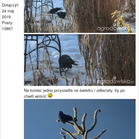
Dołączył:
24 maj
2019
Posty:
13867
Na koniec jedna przysiadła na świerku i odleciały, by po
chwili wrócić