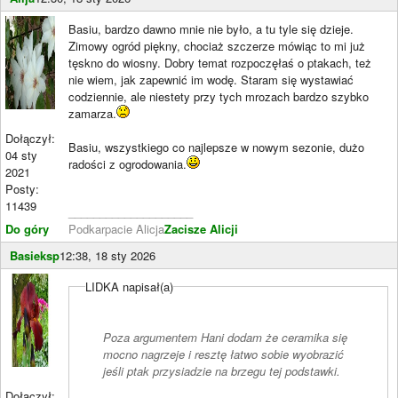
Basiu, bardzo dawno mnie nie było, a tu tyle się dzieje.
Zimowy ogród piękny, chociaż szczerze mówiąc to mi już
tęskno do wiosny. Dobry temat rozpoczęłaś o ptakach, też
nie wiem, jak zapewnić im wodę. Staram się wystawiać
codziennie, ale niestety przy tych mrozach bardzo szybko
zamarza.
Dołączył:
Basiu, wszystkiego co najlepsze w nowym sezonie, dużo
04 sty
radości z ogrodowania.
2021
Posty:
11439
____________________
Do góry
Podkarpacie Alicja
Zacisze Alicji
Basieksp
12:38, 18 sty 2026
LIDKA napisał(a)
Poza argumentem Hani dodam że ceramika się
mocno nagrzeje i resztę łatwo sobie wyobrazić
jeśli ptak przysiadzie na brzegu tej podstawki.
Dołączył: