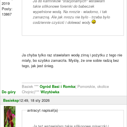
Ja do karmników "stacjonarnych" wstawiam
2019
takie silikonowe foremki do babeczek
Posty:
wypełnione wodą. Na mrozie - wiadomo, i tak
13867
zamarzną. Ale jak mrozu nie było - trzeba było
codziennie czyścić i dolewać wody
Ja chyba tylko raz stawiałam wodę zimą i pożytku z tego nie
miały, bo szybko zamarzła. Myślę, że one sobie radzą bez
tego, jak jest śnieg.
____________________
Basiek ***
Ogród Basi i Romka
( Pomorskie, okolice
Do góry
Chojnic)***
Wizytówka
Basieksp
12:49, 18 sty 2026
antracyt napisał(a)
Ja też wstawiałam takie silikonowe miseczki i