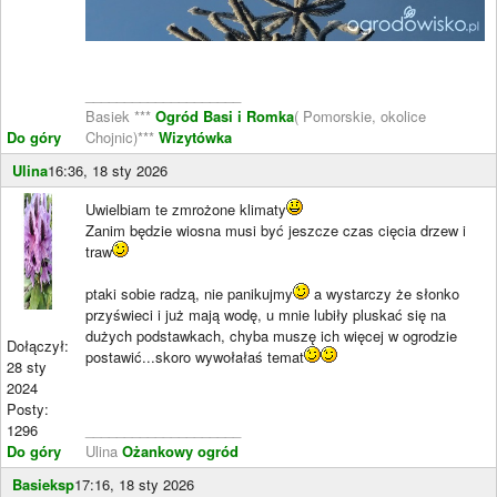
____________________
Basiek ***
Ogród Basi i Romka
( Pomorskie, okolice
Do góry
Chojnic)***
Wizytówka
Ulina
16:36, 18 sty 2026
Uwielbiam te zmrożone klimaty
Zanim będzie wiosna musi być jeszcze czas cięcia drzew i
traw
ptaki sobie radzą, nie panikujmy
a wystarczy że słonko
przyświeci i już mają wodę, u mnie lubiły pluskać się na
dużych podstawkach, chyba muszę ich więcej w ogrodzie
Dołączył:
postawić...skoro wywołałaś temat
28 sty
2024
Posty:
1296
____________________
Do góry
Ulina
Ożankowy ogród
Basieksp
17:16, 18 sty 2026