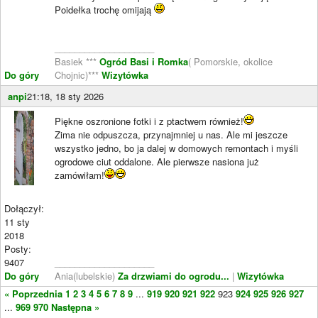
Poidełka trochę omijają
____________________
Basiek ***
Ogród Basi i Romka
( Pomorskie, okolice
Do góry
Chojnic)***
Wizytówka
anpi
21:18, 18 sty 2026
Piękne oszronione fotki i z ptactwem również!
Zima nie odpuszcza, przynajmniej u nas. Ale mi jeszcze
wszystko jedno, bo ja dalej w domowych remontach i myśli
ogrodowe ciut oddalone. Ale pierwsze nasiona już
zamówiłam!
Dołączył:
11 sty
2018
Posty:
9407
____________________
Do góry
Ania(lubelskie)
Za drzwiami do ogrodu...
|
Wizytówka
« Poprzednia
1
2
3
4
5
6
7
8
9
...
919
920
921
922
923
924
925
926
927
...
969
970
Następna »