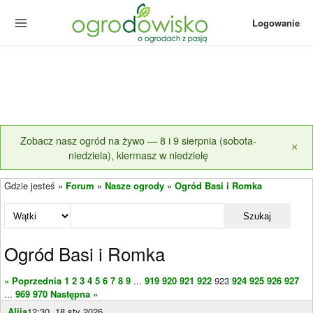
Logowanie
Zobacz nasz ogród na żywo — 8 i 9 sierpnia (sobota-
×
niedziela), kiermasz w niedzielę
Gdzie jesteś »
Forum
»
Nasze ogrody
»
Ogród Basi i Romka
Szukaj
Ogród Basi i Romka
« Poprzednia
1
2
3
4
5
6
7
8
9
...
919
920
921
922
923
924
925
926
927
...
969
970
Następna »
Alija
12:30, 18 sty 2026