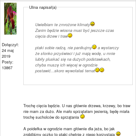
Ulina napisał(a)
Uwielbiam te zmrożone klimaty
Zanim będzie wiosna musi być jeszcze czas
cięcia drzew i traw
Dołączył:
ptaki sobie radzą, nie panikujmy
a wystarczy
24 maj
że słonko przyświeci i już mają wodę, u mnie
2019
lubiły pluskać się na dużych podstawkach,
Posty:
chyba muszę ich więcej w ogrodzie
13867
postawić...skoro wywołałaś temat
Trochę cięcia będzie. U nas głównie drzewa, krzewy, bo traw
nie mam za dużo. Ale mało sprzątałam jesienią, będę miała
trochę sucholców do sprzątania
A poidełka w ogrodzie mam głównie dla jeża, bo jak
zrobiliśmy oczko to ptaki chętnie z niego korzystają