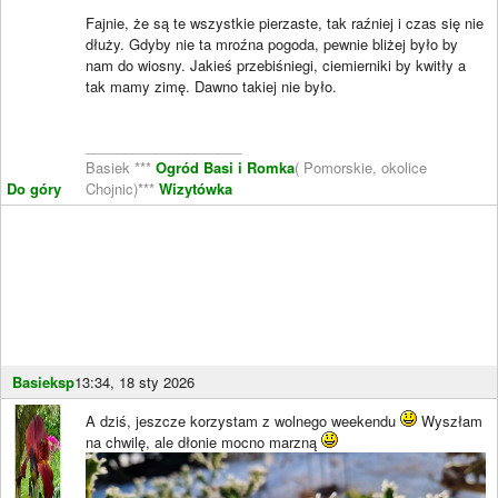
Fajnie, że są te wszystkie pierzaste, tak raźniej i czas się nie
dłuży. Gdyby nie ta mroźna pogoda, pewnie bliżej było by
nam do wiosny. Jakieś przebiśniegi, ciemierniki by kwitły a
tak mamy zimę. Dawno takiej nie było.
____________________
Basiek ***
Ogród Basi i Romka
( Pomorskie, okolice
Do góry
Chojnic)***
Wizytówka
Basieksp
13:34, 18 sty 2026
A dziś, jeszcze korzystam z wolnego weekendu
Wyszłam
na chwilę, ale dłonie mocno marzną