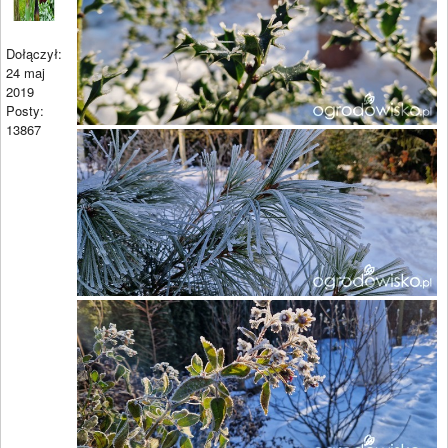
Dołączył:
24 maj
2019
Posty:
13867