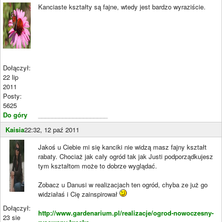
Kanciaste kształty są fajne, wtedy jest bardzo wyraziście.
Dołączył:
22 lip
2011
Posty:
5625
Do góry
____________________
Kaisia
22:32, 12 paź 2011
Jakoś u Ciebie mi się kanciki nie widzą masz fajny kształt
rabaty. Chociaż jak cały ogród tak jak Justi podporządkujesz
tym kształtom może to dobrze wyglądać.
Zobacz u Danusi w realizacjach ten ogród, chyba ze już go
widziałaś i Cię zainspirował
Dołączył:
http://www.gardenarium.pl/realizacje/ogrod-nowoczesny-
23 sie