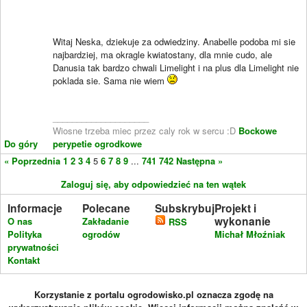
Witaj Neska, dziekuje za odwiedziny. Anabelle podoba mi sie
najbardziej, ma okragle kwiatostany, dla mnie cudo, ale
Danusia tak bardzo chwali Limelight i na plus dla Limelight nie
poklada sie. Sama nie wiem
____________________
Wiosne trzeba miec przez caly rok w sercu :D
Bockowe
Do góry
perypetie ogrodkowe
« Poprzednia
1
2
3
4
5
6
7
8
9
...
741
742
Następna »
Zaloguj się, aby odpowiedzieć na ten wątek
Informacje
Polecane
Subskrybuj
Projekt i
wykonanie
O nas
Zakładanie
RSS
Polityka
ogrodów
Michał Młoźniak
prywatności
Kontakt
Korzystanie z portalu ogrodowisko.pl oznacza zgodę na