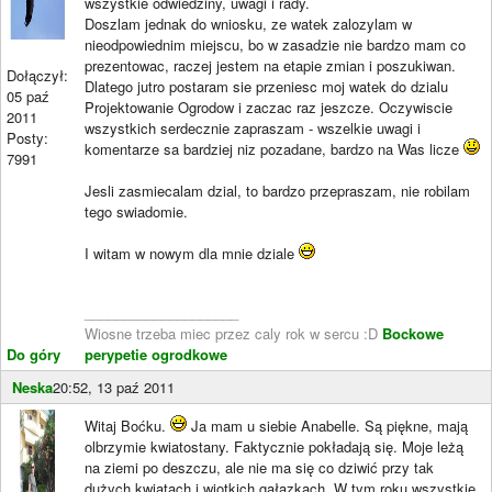
wszystkie odwiedziny, uwagi i rady.
Doszlam jednak do wniosku, ze watek zalozylam w
nieodpowiednim miejscu, bo w zasadzie nie bardzo mam co
prezentowac, raczej jestem na etapie zmian i poszukiwan.
Dołączył:
Dlatego jutro postaram sie przeniesc moj watek do dzialu
05 paź
Projektowanie Ogrodow i zaczac raz jeszcze. Oczywiscie
2011
wszystkich serdecznie zapraszam - wszelkie uwagi i
Posty:
komentarze sa bardziej niz pozadane, bardzo na Was licze
7991
Jesli zasmiecalam dzial, to bardzo przepraszam, nie robilam
tego swiadomie.
I witam w nowym dla mnie dziale
____________________
Wiosne trzeba miec przez caly rok w sercu :D
Bockowe
Do góry
perypetie ogrodkowe
Neska
20:52, 13 paź 2011
Witaj Boćku.
Ja mam u siebie Anabelle. Są piękne, mają
olbrzymie kwiatostany. Faktycznie pokładają się. Moje leżą
na ziemi po deszczu, ale nie ma się co dziwić przy tak
dużych kwiatach i wiotkich gałązkach. W tym roku wszystkie