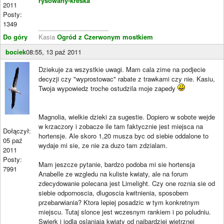
rysowany-kreska
2011
Posty:
1349
____________________
Do góry
Kasia
Ogród z Czerwonym mostkiem
bociek
08:55, 13 paź 2011
Dziekuje za wszystkie uwagi. Mam cala zime na podjecie
decyzji czy "wyprostowac" rabate z trawkami czy nie. Kasiu,
Twoja wypowiedz troche ostudzila moje zapedy
Magnolia, wielkie dzieki za sugestie. Dopiero w sobote wejde
w krzaczory i zobacze ile tam faktycznie jest miejsca na
Dołączył:
hortensje. Ale skoro 1,20 musza byc od siebie oddalone to
05 paź
wydaje mi sie, ze nie za duzo tam zdzialam.
2011
Posty:
Mam jeszcze pytanie, bardzo podoba mi sie hortensja
7991
Anabelle ze wzgledu na kuliste kwiaty, ale na forum
zdecydowanie polecana jest Limelight. Czy one roznia sie od
siebie odpornoscia, dlugoscia kwitnienia, sposobem
przebarwiania? Ktora lepiej posadzic w tym konkretnym
miejscu. Tutaj slonce jest wczesnym rankiem i po poludniu.
Swierk i jodla oslaniaja kwiaty od najbardziej wietrznej