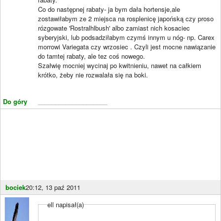
Co do następnej rabaty- ja bym dała hortensje,ale
zostawiłabym ze 2 miejsca na rosplenicę japońską czy proso
rózgowate 'Rostralhlbush' albo zamiast nich kosaciec
syberyjski, lub podsadziłabym czymś innym u nóg- np. Carex
morrowi Variegata czy wrzosiec . Czyli jest mocne nawiązanie
do tamtej rabaty, ale tez coś nowego.
Szałwię mocniej wycinaj po kwitnieniu, nawet na całkiem
krótko, żeby nie rozwalała się na boki.
Do góry
____________________
bociek
20:12, 13 paź 2011
ell napisał(a)