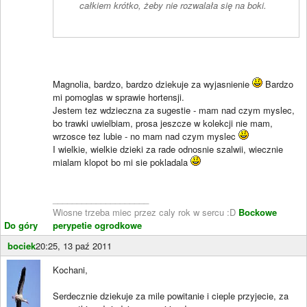
całkiem krótko, żeby nie rozwalała się na boki.
Magnolia, bardzo, bardzo dziekuje za wyjasnienie
Bardzo
mi pomoglas w sprawie hortensji.
Jestem tez wdzieczna za sugestie - mam nad czym myslec,
bo trawki uwielbiam, prosa jeszcze w kolekcji nie mam,
wrzosce tez lubie - no mam nad czym myslec
I wielkie, wielkie dzieki za rade odnosnie szalwii, wiecznie
mialam klopot bo mi sie pokladala
____________________
Wiosne trzeba miec przez caly rok w sercu :D
Bockowe
Do góry
perypetie ogrodkowe
bociek
20:25, 13 paź 2011
Kochani,
Serdecznie dziekuje za mile powitanie i cieple przyjecie, za