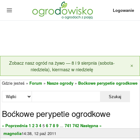
Logowanie
Zobacz nasz ogród na żywo — 8 i 9 sierpnia (sobota-
×
niedziela), kiermasz w niedzielę
Gdzie jesteś »
Forum
»
Nasze ogrody
»
Boćkowe perypetie ogrodkowe
Szukaj
Boćkowe perypetie ogrodkowe
« Poprzednia
1
2
3
4
5
6
7
8
9
...
741
742
Następna »
magnolia
14:38, 12 paź 2011