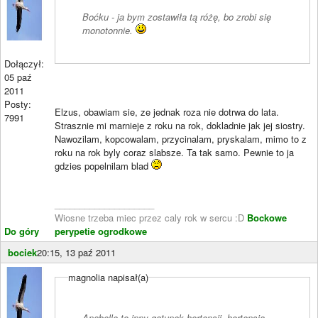
Boćku - ja bym zostawiła tą różę, bo zrobi się
monotonnie.
Dołączył:
05 paź
2011
Posty:
Elzus, obawiam sie, ze jednak roza nie dotrwa do lata.
7991
Strasznie mi marnieje z roku na rok, dokladnie jak jej siostry.
Nawozilam, kopcowalam, przycinalam, pryskalam, mimo to z
roku na rok byly coraz slabsze. Ta tak samo. Pewnie to ja
gdzies popelnilam blad
____________________
Wiosne trzeba miec przez caly rok w sercu :D
Bockowe
Do góry
perypetie ogrodkowe
bociek
20:15, 13 paź 2011
magnolia napisał(a)
Anabelle to inny gatunek hortensji- hortensja