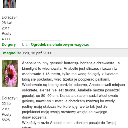
Dołączył:
28 kwi
2011
Posty:
4333
____________________
Do góry
Ela -
Ogródek na chabrowym wzgórzu
magnolia
10:29, 13 paź 2011
Anabelle to inny gatunek hortensji- hortensja drzewiasta , a
Limelight to wiechowata. Anabelle jest śliczna, niższa niż
wiechowate 1-15 metra, tylko ma wadę że pędy z kwiatami
lubią się pokładać, wiec trzeba je podpierać palikami.
Wiechowate są trochę bardziej odporne, Anabelle woli miejsca
osłonięte, ale też nie jest trudna. Anabelle można posadzić
gęściej, co 80- 90 cm. Danusia czasem sadzi wiechowate
Dołączył:
gęściej, nawet co 1 metr, ja doradzam rzadziej bo wtedy
22 lip
rośliny mają słabszą konkurencję, ale to tak jest że
2011
projektanci mają swoją rozstawę wziętą ze swojego
Posty:
doświadczenia.
5625
W każdym razie Anabell moim zdaniem pasuje do Twojej
rabaty.