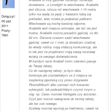
drzewiasta , a Limelight to wiechowata. Anabelle
jest śliczna, niższa niż wiechowate 1-15 metra,
tylko ma wadę że pędy z kwiatami lubią się
Dołączył:
pokładać, wiec trzeba je podpierać palikami.
05 paź
Wiechowate są trochę bardziej odporne,
2011
Anabelle woli miejsca osłonięte, ale też nie jest
Posty:
trudna. Anabelle można posadzić gęściej, co 80-
7991
90 cm. Danusia czasem sadzi wiechowate
gęściej, nawet co 1 metr, ja doradzam rzadziej
bo wtedy rośliny mają słabszą konkurencję, ale
to tak jest że projektanci mają swoją rozstawę
wziętą ze swojego doświadczenia.
W każdym razie Anabell moim zdaniem pasuje
do Twojej rabaty.
Co do następnej rabaty- ja bym dała
hortensje,ale zostawiłabym ze 2 miejsca na
rosplenicę japońską czy proso rózgowate
'Rostralhlbush' albo zamiast nich kosaciec
syberyjski, lub podsadziłabym czymś innym u
nóg- np. Carex morrowi Variegata czy wrzosiec .
Czyli jest mocne nawiązanie do tamtej rabaty,
ale tez coś nowego.
Szałwię mocniej wycinaj po kwitnieniu, nawet na