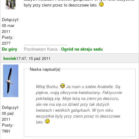
były przy ziemi przez to deszczowe lato.
Dołączył:
05 mar
2011
Posty:
2377
____________________
Do góry
Pozdrawiam Kasia -
Ogród na skraju sadu
bociek
17:47, 15 paź 2011
Neska napisał(a)
Witaj Boćku.
Ja mam u siebie Anabelle. Są
piękne, mają olbrzymie kwiatostany. Faktycznie
pokładają się. Moje leżą na ziemi po deszczu,
ale nie ma się co dziwić przy tak dużych
Dołączył:
kwiatach i wiotkich gałązkach. W tym roku
05 paź
wszystkie były przy ziemi przez to deszczowe
2011
lato.
Posty:
7991