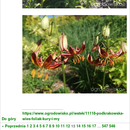
____________________
https://www.ogrodowisko.pl/watek/11118-podkrakowska-
Do góry
wies-foliak-kury-i-my
« Poprzednia
1
2
3
4
5
6
7
8
9
10
11
12
13
14
15
16
17
...
547
548