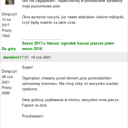
tam nie zaglądałam/. Najwcześniej w poniedziałek sprawdzę
moje poziomkowe pole.
Dołączył:
Okra wyraźnie ruszyła, już nawet widziałam zielone trójkąciki,
10 lut
czyli będą nowinki za jakiś czas.
2017
Posty:
7902
____________________
Sezon 2017-u Hanusi
{
ogrodek hanusi jeszcze jeden
Do góry
sezon 2016
}
daredevil
17:57, 19 cze 2021
Super!
Dołączył:
08 cze
Ogarnęłam chwasty przed domem,plus przerzedziłam
2021
samosiewy kosmosu. Nie chcę żeby mi wszystko zostało
Posty:
zjedzone.
3589
Dwie godziny podlewania w słońcu, wszystko mnie piecze.
Fajrant na dziś.
Pozdrawiam!