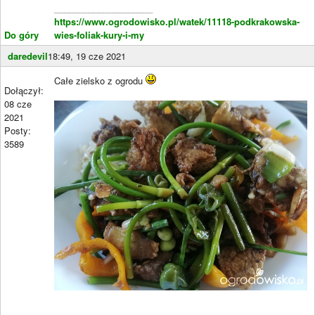
____________________
https://www.ogrodowisko.pl/watek/11118-podkrakowska-
Do góry
wies-foliak-kury-i-my
daredevil
18:49, 19 cze 2021
Całe zielsko z ogrodu
Dołączył:
08 cze
2021
Posty:
3589