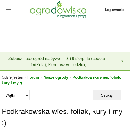
Logowanie
Zobacz nasz ogród na żywo — 8 i 9 sierpnia (sobota-
×
niedziela), kiermasz w niedzielę
Gdzie jesteś »
Forum
»
Nasze ogrody
»
Podkrakowska wieś, foliak,
kury i my :)
Szukaj
Podkrakowska wieś, foliak, kury i my
:)