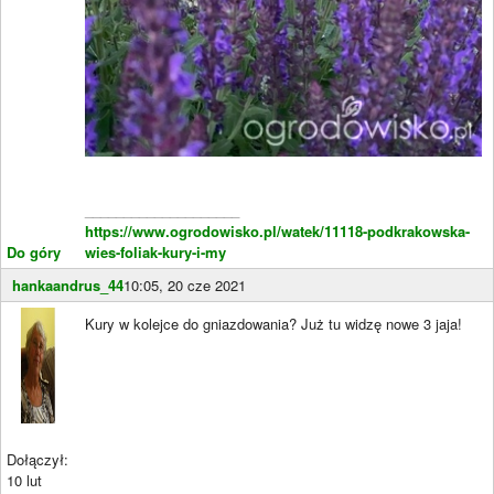
____________________
https://www.ogrodowisko.pl/watek/11118-podkrakowska-
Do góry
wies-foliak-kury-i-my
hankaandrus_44
10:05, 20 cze 2021
Kury w kolejce do gniazdowania? Już tu widzę nowe 3 jaja!
Dołączył:
10 lut