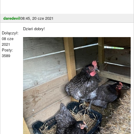
daredevil
08:45, 20 cze 2021
Dzień dobry!
Dołączył:
08 cze
2021
Posty:
3589