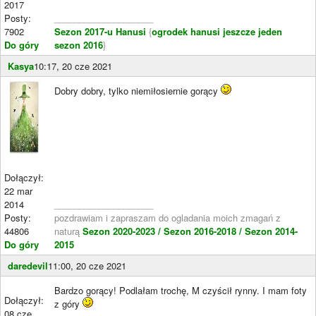
2017
Posty:
____________________
7902
Sezon 2017-u Hanusi
{
ogrodek hanusi jeszcze jeden
Do góry
sezon 2016
}
Kasya
10:17, 20 cze 2021
Dobry dobry, tylko niemiłosiernie gorący
Dołączył:
22 mar
2014
____________________
Posty:
pozdrawiam i zapraszam do ogladania moich zmagań z
44806
naturą
Sezon 2020-2023 /
Sezon 2016-2018 /
Sezon 2014-
Do góry
2015
daredevil
11:00, 20 cze 2021
Bardzo gorący! Podlałam trochę, M czyścił rynny. I mam foty
Dołączył:
z góry
08 cze