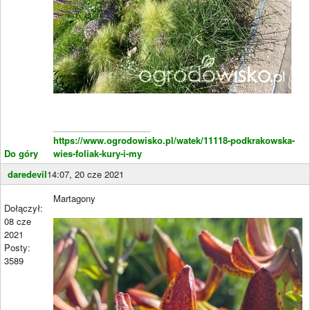
____________________
https://www.ogrodowisko.pl/watek/11118-podkrakowska-
Do góry
wies-foliak-kury-i-my
daredevil
14:07, 20 cze 2021
Martagony
Dołączył:
08 cze
2021
Posty:
3589