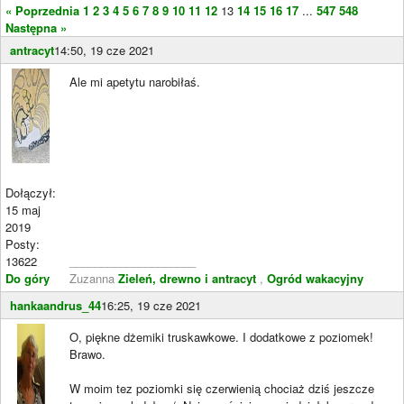
« Poprzednia
1
2
3
4
5
6
7
8
9
10
11
12
13
14
15
16
17
...
547
548
Następna »
antracyt
14:50, 19 cze 2021
Ale mi apetytu narobiłaś.
Dołączył:
15 maj
2019
Posty:
13622
____________________
Do góry
Zuzanna
Zieleń, drewno i antracyt
,
Ogród wakacyjny
hankaandrus_44
16:25, 19 cze 2021
O, piękne dżemiki truskawkowe. I dodatkowe z poziomek!
Brawo.
W moim tez poziomki się czerwienią chociaż dziś jeszcze