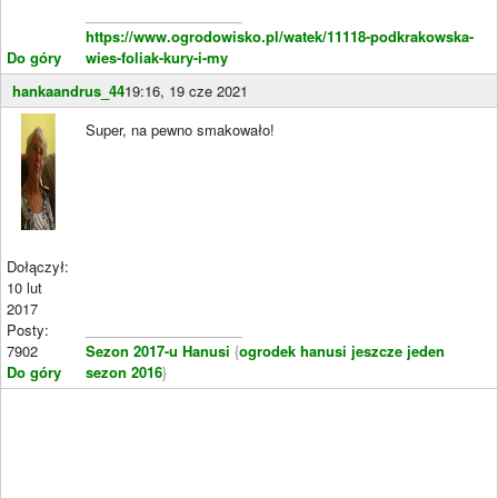
____________________
https://www.ogrodowisko.pl/watek/11118-podkrakowska-
Do góry
wies-foliak-kury-i-my
hankaandrus_44
19:16, 19 cze 2021
Super, na pewno smakowało!
Dołączył:
10 lut
2017
Posty:
____________________
7902
Sezon 2017-u Hanusi
{
ogrodek hanusi jeszcze jeden
Do góry
sezon 2016
}