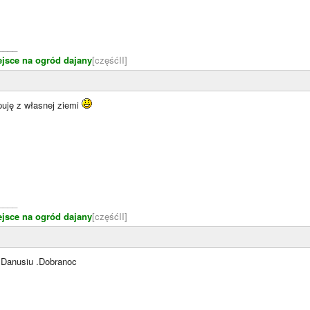
____
ejsce na ogród dajany
[częśćII]
uję z własnej ziemi
____
ejsce na ogród dajany
[częśćII]
 Danusiu .Dobranoc