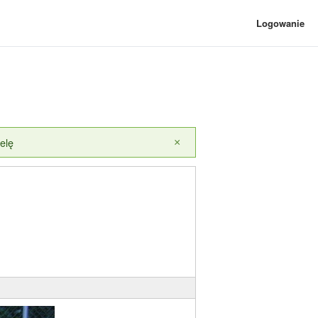
Logowanie
elę
×