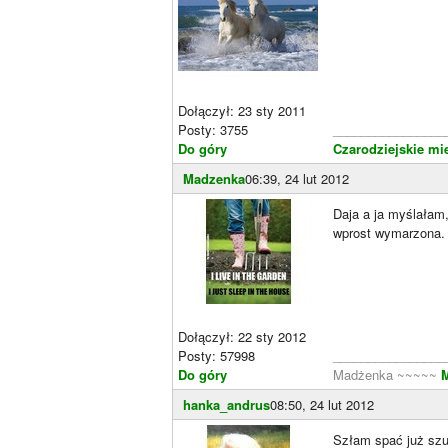
Dołączył: 23 sty 2011
Posty: 3755
________________
Do góry
Czarodziejskie mi
Madzenka
06:39, 24 lut 2012
Daja a ja myślałam
wprost wymarzona.
Dołączył: 22 sty 2012
Posty: 57998
________________
Do góry
Madżenka ~~~~~
M
hanka_andrus
08:50, 24 lut 2012
Szłam spać już szuf