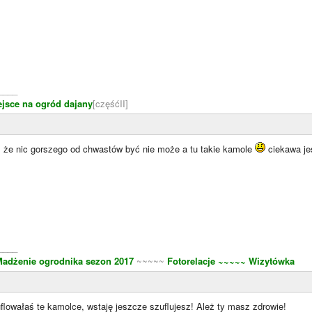
____
ejsce na ogród dajany
[częśćII]
, że nic gorszego od chwastów być nie może a tu takie kamole
ciekawa jes
____
adżenie ogrodnika sezon 2017
~~~~~
Fotorelacje
~~~~~ Wizytówka
lowałaś te kamolce, wstaję jeszcze szuflujesz! Ależ ty masz zdrowie!