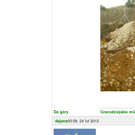
________________
Do góry
Czarodziejskie mi
dajana
00:58, 24 lut 2012