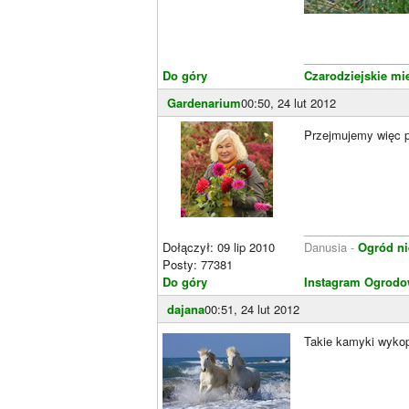
________________
Do góry
Czarodziejskie mi
Gardenarium
00:50, 24 lut 2012
Przejmujemy więc p
________________
Dołączył: 09 lip 2010
Danusia -
Ogród ni
Posty: 77381
Do góry
Instagram Ogrodo
dajana
00:51, 24 lut 2012
Takie kamyki wykop