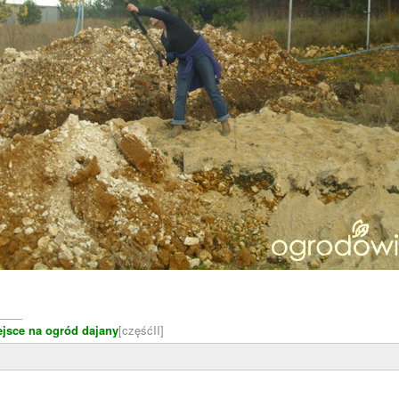
____
ejsce na ogród dajany
[częśćII]