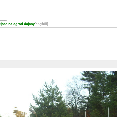
____
ejsce na ogród dajany
[częśćII]