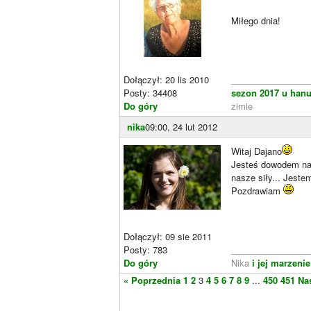
Miłego dnia!
Dołączył: 20 lis 2010
________________
Posty: 34408
sezon 2017 u hanu
Do góry
zimie
nika
09:00, 24 lut 2012
Witaj Dajano
Jesteś dowodem na 
nasze siły... Jeste
Pozdrawiam
Dołączył: 09 sie 2011
Posty: 783
________________
Do góry
Nika
i jej marzeni
« Poprzednia
1
2
3
4
5
6
7
8
9
...
450
451
Na