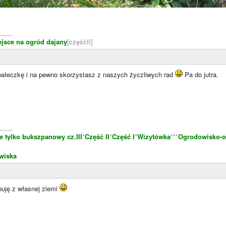
____
ejsce na ogród dajany
[częśćII]
ałeczkę i na pewno skorzystasz z naszych życzliwych rad
Pa do jutra.
____
e tylko bukszpanowy cz.III
*
Część II
*
Część I
*
Wizytówka
***
Ogrodowisko-o
wiska
uję z własnej ziemi