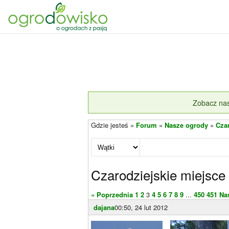
Zobacz nas
Gdzie jesteś »
Forum
»
Nasze ogrody
»
Cza
Czarodziejskie miejsce
« Poprzednia
1
2
3
4
5
6
7
8
9
...
450
451
Na
dajana
00:50, 24 lut 2012