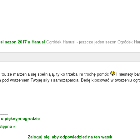
____
si
sezon 2017 u Hanusi
Ogródek Hanusi - jeszcze jeden sezon Ogródek Han
to, że marzenia się spełniają, tylko trzeba im trochę pomóc
I niestety ba
m pod wrażeniem Twojej siły i samozaparcia. Będę kibicować w tworzeniu ogr
____
e o pięknym ogrodzie
stępna »
Zaloguj się, aby odpowiedzieć na ten wątek