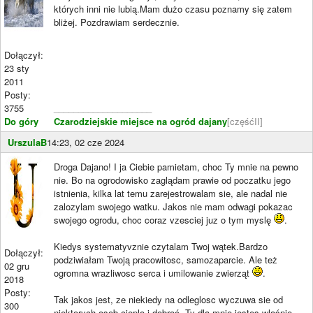
których inni nie lubią.Mam dużo czasu poznamy się zatem
bliżej. Pozdrawiam serdecznie.
Dołączył:
23 sty
2011
Posty:
3755
____________________
Do góry
Czarodziejskie miejsce na ogród dajany
[częśćII]
UrszulaB
14:23, 02 cze 2024
Droga Dajano! I ja Ciebie pamietam, choc Ty mnie na pewno
nie. Bo na ogrodowisko zaglądam prawie od poczatku jego
istnienia, kilka lat temu zarejestrowalam sie, ale nadal nie
zalozylam swojego watku. Jakos nie mam odwagi pokazac
swojego ogrodu, choc coraz vzesciej juz o tym myslę
.
Kiedys systematyvznie czytalam Twoj wątek.Bardzo
Dołączył:
podziwiałam Twoją pracowitosc, samozaparcie. Ale też
02 gru
ogromna wrazliwosc serca i umilowanie zwierząt
.
2018
Posty:
Tak jakos jest, ze niekiedy na odleglosc wyczuwa sie od
300
niektorych osob cieplo i dobroć. Ty dla mnie jestes wlaśnie