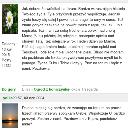
Jak dobrze że wróciłaś na forum. Bardzo wzruszająca historia
Twojego życia. Tyle przykrych przeżyć współczuję. Jednak
życie toczy się dalej i powoli czas zagoi te rany w sercu. Też
znam gorycz czekania na powrót męża z rejsu, tak jak i Jola
napisała. Też mam za sobą trudne lata opieki nad chorą
Mamą (6 lat) później Jej odejście, następnie opieka nad
chorym Tatą i też odejście w rok i jeden dzień po Mamie.
Dołączył:
Później nagła śmierć brata, a później maraton opieki nad
13 kwi
Teściową i odejście mojej ukochanej piesi. Długo nie mogłam
2015
się pozbierać ale trzeba przywoływać pozytywne myśli bo to
Posty:
pomaga. Życzą Ci by i Tobie ułożyły. Pisz na forum i bądź z
11331
nami. Pozdrawiam
____________________
Do góry
Elisa -
Ogród z koniczynką
- ökólé Trzëgarda
yolka
20:57, 03 cze 2024
Dajano, cieszę się bardzo, że wracając na foruum po prawie
trzech latach przerwy spotykam Ciebie. Współczuje Ci bardzo
przeżyć. Zostań z nami. Pozdrawiam z Kujaw, pamiętasz
mnie?