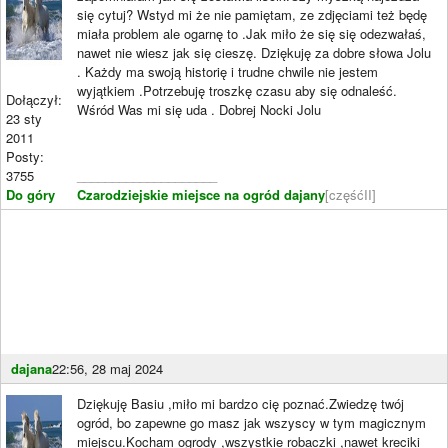
się cytuj? Wstyd mi że nie pamiętam, ze zdjęciami też będę
miała problem ale ogarnę to .Jak miło że się się odezwałaś,
nawet nie wiesz jak się cieszę. Dziękuję za dobre słowa Jolu
. Każdy ma swoją historię i trudne chwile nie jestem
wyjątkiem .Potrzebuję troszkę czasu aby się odnaleść.
Dołączył:
Wśród Was mi się uda . Dobrej Nocki Jolu
23 sty
2011
Posty:
3755
____________________
Do góry
Czarodziejskie miejsce na ogród dajany
[częśćII]
dajana
22:56, 28 maj 2024
Dziękuję Basiu ,miło mi bardzo cię poznać.Zwiedzę twój
ogród, bo zapewne go masz jak wszyscy w tym magicznym
miejscu.Kocham ogrody ,wszystkie robaczki ,nawet kreciki