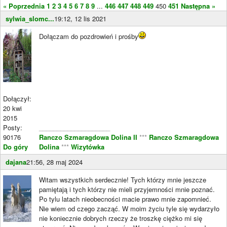
« Poprzednia
1
2
3
4
5
6
7
8
9
...
446
447
448
449
450
451
Następna »
sylwia_slomc...
19:12, 12 lis 2021
Dołączam do pozdrowień i prośby
Dołączył:
20 kwi
2015
Posty:
____________________
90176
Ranczo Szmaragdowa Dolina II
***
Ranczo Szmaragdowa
Do góry
Dolina
***
Wizytówka
dajana
21:56, 28 maj 2024
Witam wszystkich serdecznie! Tych którzy mnie jeszcze
pamiętają i tych którzy nie mieli przyjemności mnie poznać.
Po tylu latach nieobecności macie prawo mnie zapomnieć.
Nie wiem od czego zacząć. W moim życiu tyle się wydarzyło
nie koniecznie dobrych rzeczy że troszkę ciężko mi się