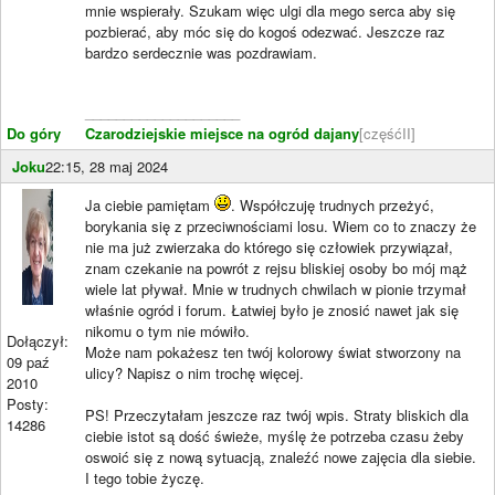
mnie wspierały. Szukam więc ulgi dla mego serca aby się
pozbierać, aby móc się do kogoś odezwać. Jeszcze raz
bardzo serdecznie was pozdrawiam.
____________________
Do góry
Czarodziejskie miejsce na ogród dajany
[częśćII]
Joku
22:15, 28 maj 2024
Ja ciebie pamiętam
. Współczuję trudnych przeżyć,
borykania się z przeciwnościami losu. Wiem co to znaczy że
nie ma już zwierzaka do którego się człowiek przywiązał,
znam czekanie na powrót z rejsu bliskiej osoby bo mój mąż
wiele lat pływał. Mnie w trudnych chwilach w pionie trzymał
właśnie ogród i forum. Łatwiej było je znosić nawet jak się
nikomu o tym nie mówiło.
Dołączył:
Może nam pokażesz ten twój kolorowy świat stworzony na
09 paź
ulicy? Napisz o nim trochę więcej.
2010
Posty:
PS! Przeczytałam jeszcze raz twój wpis. Straty bliskich dla
14286
ciebie istot są dość świeże, myślę że potrzeba czasu żeby
oswoić się z nową sytuacją, znaleźć nowe zajęcia dla siebie.
I tego tobie życzę.