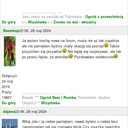
____________________
Jola, nieco na zachód od Trójmiasta -
Ogród z przeszłością
Do góry
(+)
Wizytówka
(+)
Znowu na wsi - aktualny
Basieksp
22:36, 28 maj 2024
Ja jestem trochę nowa na forum, może nie aż tak zupełnie
ale nie pamiętam byśmy miały okazję się poznać
Także
przyszłam się przywitać
Nie będę się rozpisywać, ale tak
po prostu fajnie, że wróciłaś
Pozdrawiam serdecznie
Dołączył:
24 maj
2019
Posty:
____________________
13867
Basiek ***
Ogród Basi i Romka
( Pomorskie, okolice
Do góry
Chojnic)***
Wizytówka
dajana
22:49, 28 maj 2024
Witaj Jolu i ja ciebie pamiętam, nawet byłam u ciebie lecz
zapomniałam jak się zostawia liścik.Czy myszką najeżdża