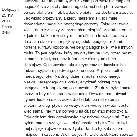
otworzyć. Nie mogłam bywać z Wami ponieważ nie mogłam
pogodzić się z utraty domu i ogrodu, wchodzą tutaj zawsze
Dołączył:
bardzo płakałam. Tak bardzo cierpiałam aż dostałam zawału.
23 sty
Jak widać przeżyłam, a kiedy nabrałam sił, los mnie
2011
doświadczał nadal nie szczędząc goryczy. Takie jest życie
Posty:
wiem, co nie znaczy że przestałam cierpieć. Zostałam sama
3755
z jednym kotkiem w obcym mi mieście i nie wiem co robić
dalej. Za oknem mam piękny ogródek, pergolę z różami,
hortensje, trawy ozdobne, werbeny patagońskie i wiele innych
roślin. To jest ogródek który stworzyłam na ulicy przed moimi
oknami. To jedyna rzecz która mnie cieszy na dzień
dzisiejszy. Opiekowałam się chorym mężem ledwie sobie
radząc, sypiałam po dwie godz na dobę. Mąż odszedł 8
marca tego roku. Na drugi dzień straciłam ukochanego
pieska, następnego dnia kotka, a tydzień póżniej moją
przyjaciółkę którą też się opiekowałam. Za dużo było śmierci
przez te trzy miesiące nowego roku. Owszem mam dwóch
synów, lecz bardzo rzadko. Jeden lata po niebie bo jest
pilotem, a drugi pływa po wszystkich wodach świata. Jestem
więc sama i nie mam pomysłu na dalszy etap mego życia.
Odwiedziłam dziś ogrodowisko aby nabrać nowych sił. Tutaj
byłam bardzo szczęśliwa i choć trwało to tylko 7 lat to był
mój najpiękniejszy okres w życiu. Bardzo tęsknię za tym
miejscem i czasem. Wiem że jest tu wiele osób które zawsze