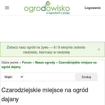
Logowanie
Zobacz nasz ogród na żywo — 8 i 9 sierpnia (sobota-
×
niedziela), kiermasz w niedzielę
Gdzie jesteś »
Forum
»
Nasze ogrody
»
Czarodziejskie miejsce na
ogród dajany
Szukaj
Czarodziejskie miejsce na ogród
dajany