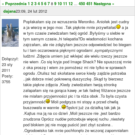
« Poprzednia
1
2
3
4
5
6
7
8
9
10
11
12
...
450
451
Następna »
dajana
23:09, 24 lut 2012
Popłakałam się ze wzruszenia Weroniko. Aniołek jest cudny
a ja wierzę w jego moc .Tak pięknie mnie przywitałaś
a ja
w tym czasie zwiedzałam twój ogród .Byłyśmy u siebie w
tym samym czasie.,hi telepatia?Do wiadomości kochana
zajrzałam, ale nie zdążyłam jeszcze odpowiedzieć bo biegam
tu i tam oczarowana pięknymi ogrodami ,sympatycznymi
ludżmi .Zdjęcia umiem już wklejać ale wielu rzeczy jeszcze
Dołączył:
nie wiem .Co się kryje pod Image Shack? Nie spuszczaj mnie
23 sty
z oka proszę i wiem ze pomożesz mi nie tylko w sprawach
2011
ogrodu .Otulisz też skołatane serce kiedy zajdzie potrzeba
Posty:
..jak dobrze mieć pokrewną duszyczkę .Skąd ty bierzesz
3755
takie piękne zdjęcia ,Kiedy zwiedzałam twoją stronkę
załapałam się na gorąca kawę ,w tak ładnej filiżance jeszcze
nie miałam przyjemności pic i ta róża obok .To była czysta
przyjemność
Moli podgryza mi stopy a przed chwilą
buszowała w wannie .
Tęskni już za działką tak jak ja
.Kajtus ma ją na co dzień ,Moli jeszcze nie ,jest bardzo
znudzona Oprócz nudów potrzebuje więcej ruchu ,niestety
pod blokiem jej nie mogę puścić jest zbyt szalona .
.Ogrodowisko tak mnie pochłonęło że wczoraj zapomniałam