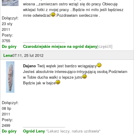
wiosna ,,zamierzam ostro wziąć się do pracy Obiecuję
wklejać fotki z mojej pracy ..Będzie mi miło jeśli będziesz
mnie odwiedzać
.Pozdrawiam serdecznie .
Dołączył:
23 sty
2011
Posty:
3755
____________________
Do góry
Czarodziejskie miejsce na ogród dajany
[częśćII]
Lena
07:11, 25 lut 2012
Dajano
Twój wątek jest bardzo wciągający
Jesteś absolutnie interesująco-intrygującą osobą.Podziwiam
w Tobie ducha walki o lepsze jutro
Będzie jak w bajce
Dołączył:
08 lip
2011
Posty:
2499
____________________
Do góry
Ogród Leny
"Lekarz leczy, natura uzdrawia"