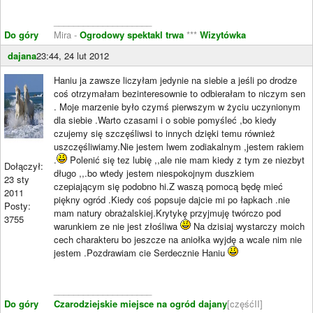
____________________
Do góry
Mira -
Ogrodowy spektakl trwa
***
Wizytówka
dajana
23:44, 24 lut 2012
Haniu ja zawsze liczyłam jedynie na siebie a jeśli po drodze
coś otrzymałam bezinteresownie to odbierałam to niczym sen
. Moje marzenie było czymś pierwszym w życiu uczynionym
dla siebie .Warto czasami i o sobie pomyśleć ,bo kiedy
czujemy się szczęśliwsi to innych dzięki temu również
uszczęśliwiamy.Nie jestem lwem zodiakalnym ,jestem rakiem
.
Polenić się tez lubię ,,ale nie mam kiedy z tym ze niezbyt
Dołączył:
długo ,,.bo wtedy jestem niespokojnym duszkiem
23 sty
czepiającym się podobno hi.Z waszą pomocą będę mieć
2011
piękny ogród .Kiedy coś popsuje dajcie mi po łapkach .nie
Posty:
mam natury obrażalskiej.Krytykę przyjmuję twórczo pod
3755
warunkiem ze nie jest złośliwa
Na dzisiaj wystarczy moich
cech charakteru bo jeszcze na aniołka wyjdę a wcale nim nie
jestem .Pozdrawiam cie Serdecznie Haniu
____________________
Do góry
Czarodziejskie miejsce na ogród dajany
[częśćII]