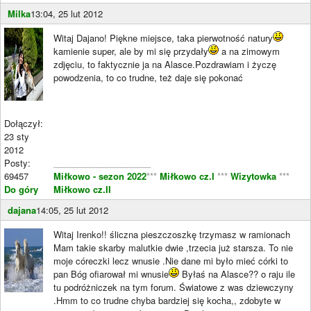
Milka
13:04, 25 lut 2012
Witaj Dajano! Piękne miejsce, taka pierwotność natury
kamienie super, ale by mi się przydały
a na zimowym
zdjęciu, to faktycznie ja na Alasce.Pozdrawiam i życzę
powodzenia, to co trudne, też daje się pokonać
Dołączył:
23 sty
2012
Posty:
____________________
69457
Miłkowo - sezon 2022
***
Miłkowo cz.I
***
Wizytowka
***
Do góry
Miłkowo cz.II
dajana
14:05, 25 lut 2012
Witaj Irenko!! śliczna pieszczoszkę trzymasz w ramionach
Mam takie skarby malutkie dwie ,trzecia już starsza. To nie
moje córeczki lecz wnusie .Nie dane mi było mieć córki to
pan Bóg ofiarował mi wnusie
Byłaś na Alasce?? o raju ile
tu podróżniczek na tym forum. Światowe z was dziewczyny
.Hmm to co trudne chyba bardziej się kocha,, zdobyte w