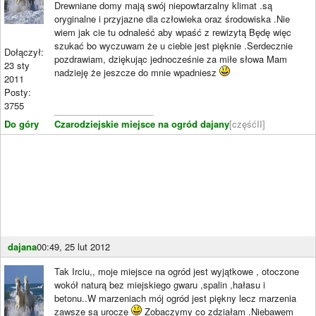
Drewniane domy mają swój niepowtarzalny klimat .są
oryginalne i przyjazne dla człowieka oraz środowiska .Nie
wiem jak cie tu odnaleść aby wpaść z rewizytą Będę więc
szukać bo wyczuwam że u ciebie jest pięknie .Serdecznie
Dołączył:
pozdrawiam, dziękując jednocześnie za miłe słowa Mam
23 sty
nadzieję że jeszcze do mnie wpadniesz
2011
Posty:
3755
____________________
Do góry
Czarodziejskie miejsce na ogród dajany
[częśćII]
dajana
00:49, 25 lut 2012
Tak Irciu,, moje miejsce na ogród jest wyjątkowe , otoczone
wokół naturą bez miejskiego gwaru ,spalin ,hałasu i
betonu..W marzeniach mój ogród jest piękny lecz marzenia
zawsze są urocze
Zobaczymy co zdziałam .Niebawem