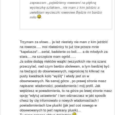
zapraszam ,,pojedziemy rowerami na piękną
wycieczkę szlakiem,, nie mam z kim jeżdzic a
uwielbiam wycieczki rowerowe Będzie mi bardzo
miło
.
Trzymam za słowo... ja też niestety nie mam z kim jeżdzić
na rowerze..... moi rówieśnicy to już tzw przeze mnie
"kapelusze"....serial, badolenie co boli..... a do młodych za
stara.....na szczęście mam ogród......
Ja sobie dodaję niektóre waątki (wszystkich nie ma szans
przeczytać, nad czym bardzo ubolewam, a tym bardziej być
na bieżąco) do obserwowanych, najprościej to kliknać na
pusty kwadracik koło "wyślij" i wtedy jest on w
obserwowanych. Na samej górze , po prawej stronie masz
napisane: wiadomości, powiadomienia i mój profil. Jak
wejdziesz w powadomienia, to na górze po lewej stronie masz
opcję "edytuj ustawienia" i tam odznaczasz w jaki sposób
chesz by cię informowało o nowych wiadomosćiach i
powiadomieniach tzw plusiki (jak jest coś nowego w
obsewowanych to jest napisany plusik)...
Tu masz opisane chbya dokłądniej