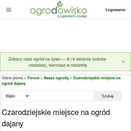
Logowanie
Zobacz nasz ogród na żywo — 8 i 9 sierpnia (sobota-
×
niedziela), kiermasz w niedzielę
Gdzie jesteś »
Forum
»
Nasze ogrody
»
Czarodziejskie miejsce na
ogród dajany
Szukaj
Czarodziejskie miejsce na ogród
dajany