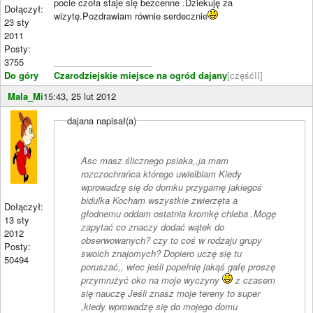
pocie czoła staje się bezcenne .Dziekuję za
Dołączył:
wizytę.Pozdrawiam równie serdecznie
23 sty
2011
Posty:
3755
____________________
Do góry
Czarodziejskie miejsce na ogród dajany
[częśćII]
Mala_Mi
15:43, 25 lut 2012
dajana napisał(a)
Asc masz ślicznego psiaka,,ja mam
rozczochrańca którego uwielbiam Kiedy
wprowadzę się do domku przygarnę jakiegoś
bidulka Kocham wszystkie zwierzęta a
Dołączył:
głodnemu oddam ostatnia kromkę chleba .Mogę
13 sty
zapytać co znaczy dodać wątek do
2012
obserwowanych? czy to coś w rodzaju grupy
Posty:
swoich znajomych? Dopiero uczę się tu
50494
poruszać,, wiec jeśli popełnię jakąś gafę proszę
przymrużyć oko na moje wyczyny
z czasem
się nauczę Jeśli znasz moje tereny to super
,kiedy wprowadzę się do mojego domu