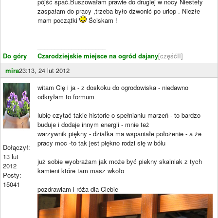
pójść spać.Buszowałam prawie do drugiej w nocy Niestety
zaspałam do pracy ,trzeba było dzwonić po urlop . Niezłe
mam początki
Ściskam !
____________________
Do góry
Czarodziejskie miejsce na ogród dajany
[częśćII]
mira
23:13, 24 lut 2012
witam Cię i ja - z doskoku do ogrodowiska - niedawno
odkryłam to formum
lubię czytać takie historie o spełnianiu marzeń - to bardzo
buduje i dodaje innym energii - mnie też
warzywnik piękny - działka ma wspaniałe położenie - a że
pracy moc -to tak jest piękno rodzi się w bólu
Dołączył:
13 lut
już sobie wyobrażam jak może być piekny skalniak z tych
2012
kamieni które tam masz wkoło
Posty:
15041
pozdrawiam i róża dla Ciebie