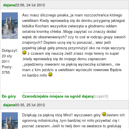
dajana
23:56, 24 lut 2012
Asc masz ślicznego psiaka,,ja mam rozczochrańca którego
uwielbiam Kiedy wprowadzę się do domku przygarnę jakiegoś
bidulka Kocham wszystkie zwierzęta a głodnemu oddam
ostatnia kromkę chleba .Mogę zapytać co znaczy dodać
wątek do obserwowanych? czy to coś w rodzaju grupy swoich
znajomych? Dopiero uczę się tu poruszać,, wiec jeśli
popełnię jakąś gafę proszę przymrużyć oko na moje wyczyny
Dołączył:
z czasem się nauczę Jeśli znasz moje tereny to super
23 sty
,kiedy wprowadzę się do mojego domu zapraszam
2011
,,pojedziemy rowerami na piękną wycieczkę szlakiem,, nie
Posty:
mam z kim jeżdzic a uwielbiam wycieczki rowerowe Będzie
3755
mi bardzo miło
.
____________________
Do góry
Czarodziejskie miejsce na ogród dajany
[częśćII]
dajana
00:35, 25 lut 2012
Dziękuję za piękną różę Miro!! wyczuwam góry
Jestem ich
ogromną miłośniczką ,tym bardziej mi miło przywitać cię i
poznać zarazem..Jeśli to twój dom na awatarze to gratuluję