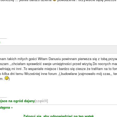
____
a
mam takich miłych gości Witam Danusiu powinnam pierwsza się z tobą przywit
uszam ,,chciałam sprawdzić swoje umiejętności przed wizytą.Do nocnych mark
ełniają mi inni .To wspaniałe miejsce i bardzo się ciesze że trafiłam na to f
 kilka dni temu Wcześniej inne forum ,(,budowlane )zajmowało mój czas,, te
m .
)
____
ejsce na ogród dajany
[częśćII]
stępna »
Zaloguj się, aby odpowiedzieć na ten wątek