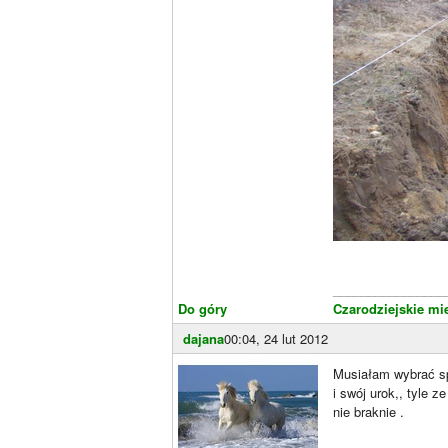
________________
Do góry
Czarodziejskie mi
dajana
00:04, 24 lut 2012
Musiałam wybrać sp
i swój urok,, tyle 
nie braknie .