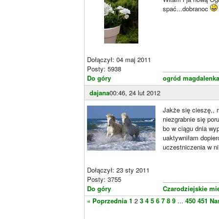
spać...dobranoc
Dołączył: 04 maj 2011
Posty: 5938
________________
Do góry
ogród magdalenk
dajana
00:46, 24 lut 2012
Jakże się cieszę,, 
niezgrabnie się por
bo w ciągu dnia wyp
uaktywniłam dopiero
uczestniczenia w ni
Dołączył: 23 sty 2011
Posty: 3755
________________
Do góry
Czarodziejskie mi
« Poprzednia
1
2
3
4
5
6
7
8
9
...
450
451
Na