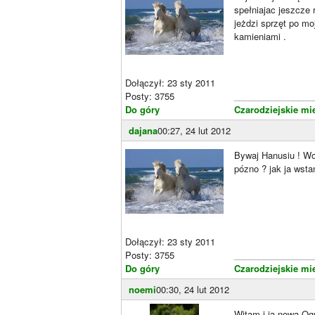
spełniajac jeszcze 
jeżdzi sprzęt po mo
kamieniami .
Dołączył: 23 sty 2011
Posty: 3755
________________
Do góry
Czarodziejskie mi
dajana
00:27, 24 lut 2012
Bywaj Hanusiu ! W
pózno ? jak ja wsta
Dołączył: 23 sty 2011
Posty: 3755
________________
Do góry
Czarodziejskie mi
noemi
00:30, 24 lut 2012
Witam i ja nową Ogr