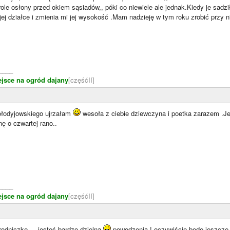
role osłony przed okiem sąsiadów,, póki co niewiele ale jednak.Kiedy je sadz
jej działce i zmienia mi jej wysokość .Mam nadzieję w tym roku zrobić przy 
____
ejsce na ogród dajany
[częśćII]
ołodyjowskiego ujrzałam
wesoła z ciebie dziewczyna i poetka zarazem .Jeś
nę o czwartej rano..
____
ejsce na ogród dajany
[częśćII]
odniczkę ... jesteś bardzo dzielna
powodzenia ! oczywiście będę jeszcze 