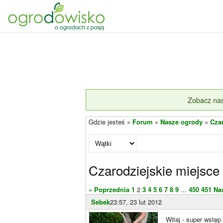
Zobacz nas
Gdzie jesteś »
Forum
»
Nasze ogrody
»
Cza
Czarodziejskie miejsce
« Poprzednia
1
2
3
4
5
6
7
8
9
...
450
451
Na
Sebek
23:57, 23 lut 2012
Witaj - super wstęp