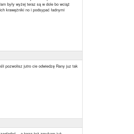
iłam były wyżej teraz są w dole bo wciąż
nich krawężniki no i podsypać ładnymi
li pozwolisz jutro cie odwiedzę Rany juz tak
zaglądać... a teraz też zmykam już