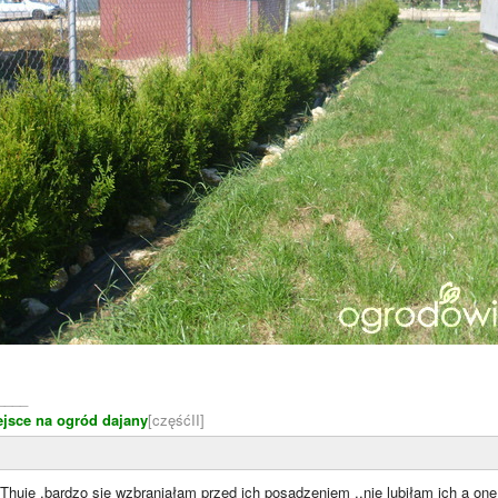
____
ejsce na ogród dajany
[częśćII]
 Thuje ,bardzo się wzbraniałam przed ich posadzeniem ,,nie lubiłam ich a one