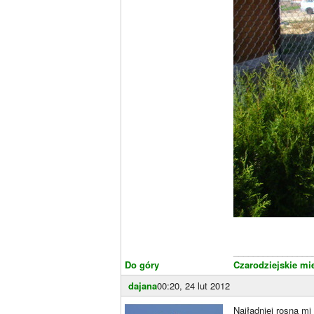
________________
Do góry
Czarodziejskie mi
dajana
00:20, 24 lut 2012
Najładniej rosną mi