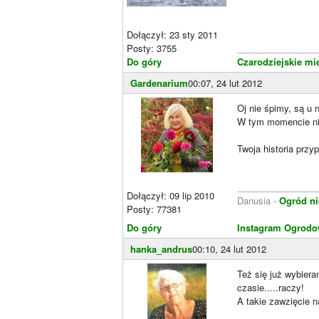
Dołączył: 23 sty 2011
Posty: 3755
________________
Do góry
Czarodziejskie mi
Gardenarium
00:07, 24 lut 2012
Oj nie śpimy, są u n
W tym momencie ni
Twoja historia przy
________________
Dołączył: 09 lip 2010
Danusia -
Ogród ni
Posty: 77381
Do góry
Instagram Ogrodo
hanka_andrus
00:10, 24 lut 2012
Też się już wybiera
czasie.....raczy!
A takie zawzięcie 