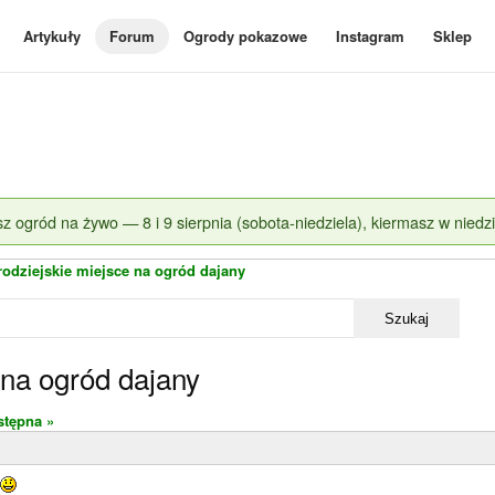
Artykuły
Forum
Ogrody pokazowe
Instagram
Sklep
z ogród na żywo — 8 i 9 sierpnia (sobota-niedziela), kiermasz w niedzi
rodziejskie miejsce na ogród dajany
Szukaj
 na ogród dajany
stępna »