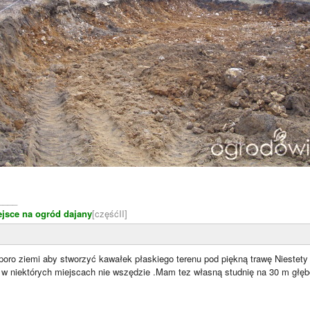
____
ejsce na ogród dajany
[częśćII]
oro ziemi aby stworzyć kawałek płaskiego terenu pod piękną trawę Niestety
ze w niektórych miejscach nie wszędzie .Mam tez własną studnię na 30 m głę