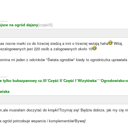
____
ejsce na ogród dajany
[częśćII]
as nocne marki co do trzeciej siedzą a inni o trzeciej wstają haha
Witaj.
ezalogowanych jest 220 osób a zalogowanych około 10
pomina mi jeden z odcinków "Świata ogrodów" kiedy to ogrodniczka uprawiała
____
e tylko bukszpanowy cz.III
*
Część II
*
Część I
*
Wizytówka
***
Ogrodowisko-o
wiska
m,ale musiałam doczytać do kropki!Trzymaj się! Będzie dobrze, jak my cię nie
na ogród potrzebuje wsparcia i komplementów!Bywaj!