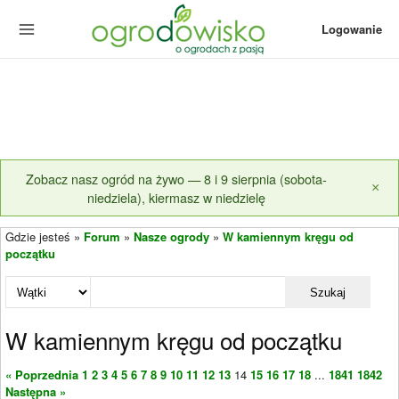
Logowanie
Zobacz nasz ogród na żywo — 8 i 9 sierpnia (sobota-
×
niedziela), kiermasz w niedzielę
Gdzie jesteś »
Forum
»
Nasze ogrody
»
W kamiennym kręgu od
początku
Szukaj
W kamiennym kręgu od początku
« Poprzednia
1
2
3
4
5
6
7
8
9
10
11
12
13
14
15
16
17
18
...
1841
1842
Następna »