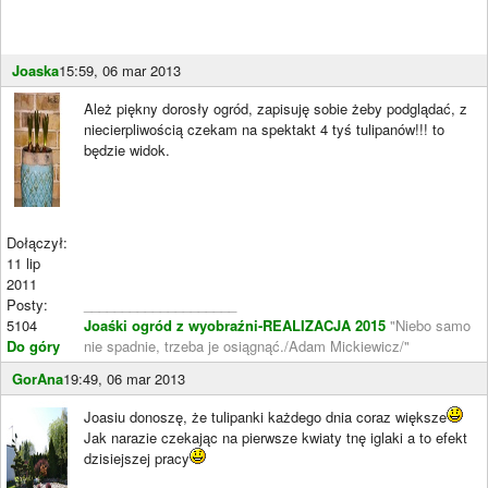
Joaska
15:59, 06 mar 2013
Ależ piękny dorosły ogród, zapisuję sobie żeby podglądać, z
niecierpliwością czekam na spektakt 4 tyś tulipanów!!! to
będzie widok.
Dołączył:
11 lip
2011
Posty:
____________________
5104
Joaśki ogród z wyobraźni-REALIZACJA 2015
"Niebo samo
Do góry
nie spadnie, trzeba je osiągnąć./Adam Mickiewicz/"
GorAna
19:49, 06 mar 2013
Joasiu donoszę, że tulipanki każdego dnia coraz większe
Jak narazie czekając na pierwsze kwiaty tnę iglaki a to efekt
dzisiejszej pracy