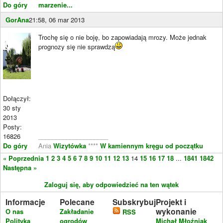
Do góry
marzenie...
GorAna
21:58, 06 mar 2013
Trochę się o nie boję, bo zapowiadają mrozy. Może jednak
prognozy się nie sprawdzą
Dołączył:
30 sty
2013
Posty:
16826
____________________
Do góry
Ania
Wizytówka
****
W kamiennym kręgu od początku
« Poprzednia
1
2
3
4
5
6
7
8
9
10
11
12
13
14
15
16
17
18
...
1841
1842
Następna »
Zaloguj się, aby odpowiedzieć na ten wątek
Informacje
Polecane
Subskrybuj
Projekt i
wykonanie
O nas
Zakładanie
RSS
Polityka
ogrodów
Michał Młoźniak