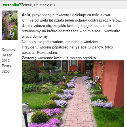
weronika77
20:52, 05 mar 2013
Aniu
, przychodzę z rewizytą i dziękuję za miłe słowa.
U mnie od wielu lat działa jeden solarny odstraszacz kretów,
działa. zdarza się, ze jakiś kret się zapędzi do nas, to
przenosimy na krótko odstraszacz w to miejsce, i wszystko
wraca do normy.
Naftaliny nie próbowałam, ale dobrze wiedzieć.
Przyjdę tu wiosną popatrzeć na tysiące tulipanów, tylko
Dołączył:
pokazuj. Pozdrawiam.
09 sty
Zostawię wiosenne kwiatki z mojego ogródka.
2012
Posty:
3203