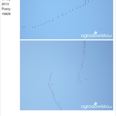
2013
Posty:
16826