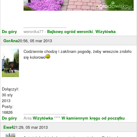
____________________
Do góry
weronika77 -
Bajkowy ogród weroniki
,
Wizytówka
GorAna
20:56, 05 mar 2013
Codziennie chodzę i zaklinam pogodę, żeby wreszcie zrobiło
się kolorowo
Dołączył:
30 sty
2013
Posty:
16826
____________________
Do góry
Ania
Wizytówka
****
W kamiennym kręgu od początku
Ewa4
21:29, 05 mar 2013