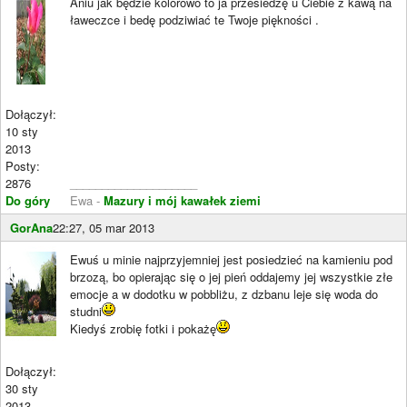
Aniu jak będzie kolorowo to ja przesiedzę u Ciebie z kawą na
ławeczce i bedę podziwiać te Twoje piękności .
Dołączył:
10 sty
2013
Posty:
2876
____________________
Do góry
Ewa -
Mazury i mój kawałek ziemi
GorAna
22:27, 05 mar 2013
Ewuś u minie najprzyjemniej jest posiedzieć na kamieniu pod
brzozą, bo opierając się o jej pień oddajemy jej wszystkie złe
emocje a w dodotku w pobbliżu, z dzbanu leje się woda do
studni
Kiedyś zrobię fotki i pokażę
Dołączył:
30 sty
2013