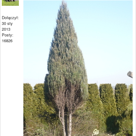
Dołączył:
30 sty
2013
Posty:
16826