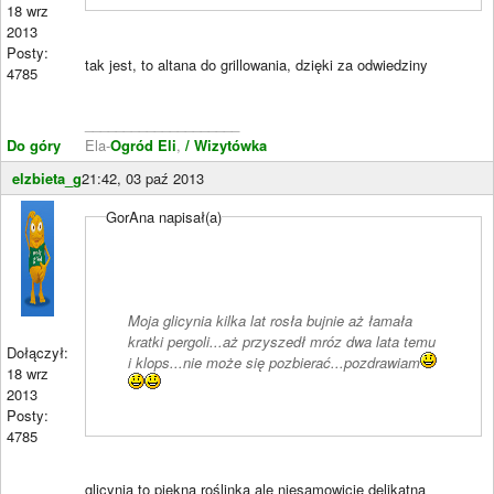
18 wrz
2013
Posty:
tak jest, to altana do grillowania, dzięki za odwiedziny
4785
____________________
Do góry
Ela-
Ogród Eli
,
/ Wizytówka
elzbieta_g
21:42, 03 paź 2013
GorAna napisał(a)
Moja glicynia kilka lat rosła bujnie aż łamała
kratki pergoli...aż przyszedł mróz dwa lata temu
Dołączył:
i klops...nie może się pozbierać...pozdrawiam
18 wrz
2013
Posty:
4785
glicynia to piękna roślinka ale niesamowicie delikatna