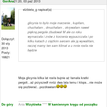
GorAna
21:20, 03 paź 2013
elzbieta_g napisał(a)
glicynia to było moje marzenie , kupiłam,
chuchałam , dmuchałam , okrywałam nawet
piękną pergole zbudował M ale co roku
wymarzała i znów z korzenia wypuszczała i po
Dołączył:
kilku katach z ciężkim sercem ale ją wywaliłam,
30 sty
raczej mamy ten sam klimat a u mnie rosła nie
2013
będzie
Posty:
16821
Moja glicynia kilka lat rosła bujnie aż łamała kratki
pergoli...aż przyszedł mróz dwa lata temu i klops...nie może
się pozbierać...pozdrawiam
____________________
Do góry
Ania
Wizytówka
****
W kamiennym kręgu od początku