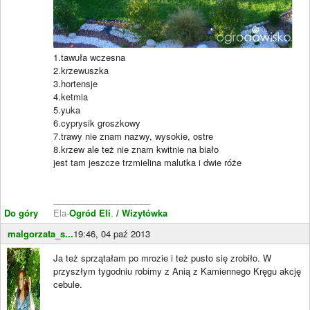
1.tawuła wczesna
2.krzewuszka
3.hortensje
4.ketmia
5.yuka
6.cyprysik groszkowy
7.trawy nie znam nazwy, wysokie, ostre
8.krzew ale też nie znam kwitnie na biało
jest tam jeszcze trzmielina malutka i dwie róże
____________________
Do góry
Ela-
Ogród Eli
,
/ Wizytówka
malgorzata_s...
19:46, 04 paź 2013
Ja też sprzątałam po mrozie i też pusto się zrobiło. W
przyszłym tygodniu robimy z Anią z Kamiennego Kręgu akcję
cebule.