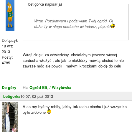
betigorka napisał(a)
Witaj. Pozdrawiam i podziwiam Twój ogród. Oj
dużo Ty w niego serducha wkładasz, pięknie
Dołączył:
18 wrz
2013
Witaj! dzięki za odwiedziny. chciałabym jeszcze więcej
Posty:
serducha włożyć , ale jak to niektórzy mówią; chcieć to nie
4785
zawsze móc ale powoli , małymi kroczkami dojdę do celu
____________________
Do góry
Ela-
Ogród Eli
,
/ Wizytówka
betigorka
10:07, 02 paź 2013
A co my byśmy robiły, jakby tak rachu ciachu i już wszystko
było zrobione