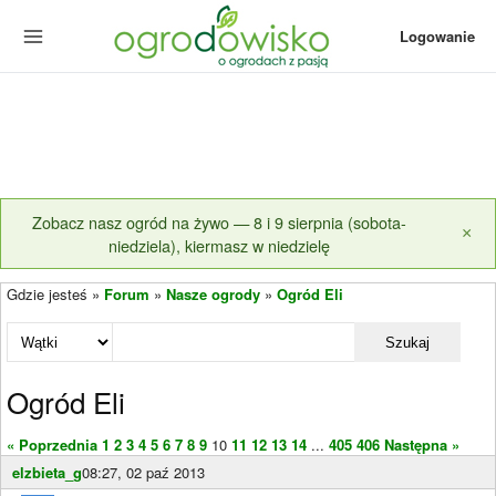
Logowanie
Zobacz nasz ogród na żywo — 8 i 9 sierpnia (sobota-
×
niedziela), kiermasz w niedzielę
Gdzie jesteś »
Forum
»
Nasze ogrody
»
Ogród Eli
Szukaj
Ogród Eli
« Poprzednia
1
2
3
4
5
6
7
8
9
10
11
12
13
14
...
405
406
Następna »
elzbieta_g
08:27, 02 paź 2013