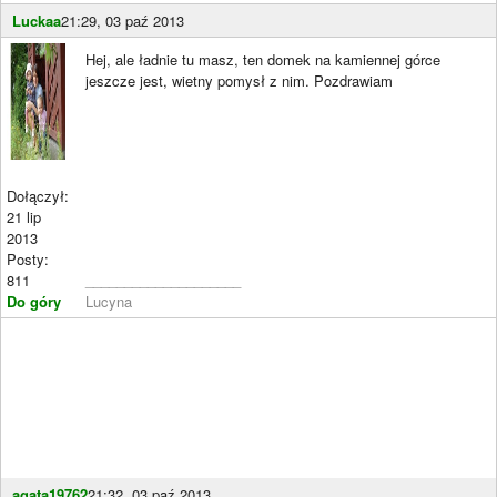
Luckaa
21:29, 03 paź 2013
Hej, ale ładnie tu masz, ten domek na kamiennej górce
jeszcze jest, wietny pomysł z nim. Pozdrawiam
Dołączył:
21 lip
2013
Posty:
811
____________________
Do góry
Lucyna
agata19762
21:32, 03 paź 2013