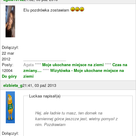
Elu pozdrówka zostawiam
Dołączył:
22 mar
2012
____________________
Posty:
Agata ****
Moje ukochane miejsce na ziemi
****
Czas na
12004
zmiany....
****
Wizytówka - Moje ukochane miejsce na
Do góry
ziemi
elzbieta_g
21:41, 03 paź 2013
Luckaa napisał(a)
Hej, ale ładnie tu masz, ten domek na
kamiennej górce jeszcze jest, wietny pomysł z
nim. Pozdrawiam
Dołączył: