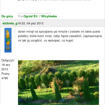
____________________
Do góry
Ela-
Ogród Eli
,
/ Wizytówka
elzbieta_g
19:33, 04 paź 2013
dzień minął na sprzątaniu po mrozie i zostało mi takie puste
poletko, które korci mnie, żeby fajnie zasadzić, zaproponujcie
mi jak ją urządzić, co wykopać, co kupić
Dołączył:
18 wrz
2013
Posty:
4785