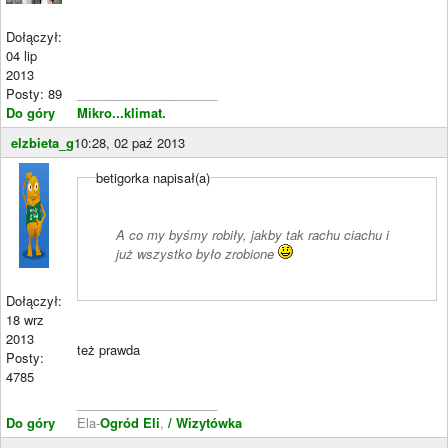
Dołączył:
04 lip
2013
Posty: 89
____________________
Do góry
Mikro...klimat.
elzbieta_g
10:28, 02 paź 2013
betigorka napisał(a)
A co my byśmy robiły, jakby tak rachu ciachu i
już wszystko było zrobione
Dołączył:
18 wrz
2013
też prawda
Posty:
4785
____________________
Do góry
Ela-
Ogród Eli
,
/ Wizytówka