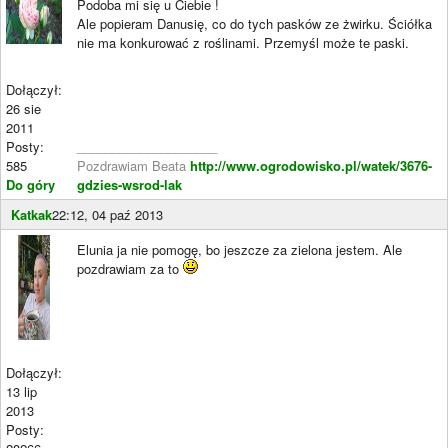
Podoba mi się u Ciebie !
Ale popieram Danusię, co do tych pasków ze żwirku. Ściółka
nie ma konkurować z roślinami. Przemyśl może te paski.
Dołączył:
26 sie
2011
Posty:
____________________
585
Pozdrawiam Beata
http://www.ogrodowisko.pl/watek/3676-
Do góry
gdzies-wsrod-lak
Katkak
22:12, 04 paź 2013
Elunia ja nie pomogę, bo jeszcze za zielona jestem. Ale
pozdrawiam za to
Dołączył:
13 lip
2013
Posty: