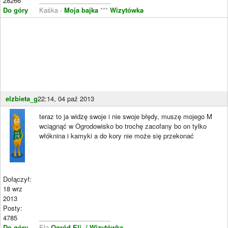
28266
____________________
Do góry
Kaśka -
Moja bajka
***
Wizytówka
elzbieta_g
22:14, 04 paź 2013
teraz to ja widzę swoje i nie swoje błędy, muszę mojego M
wciągnąć w Ogrodowisko bo trochę zacofany bo on tylko
włóknina i kamyki a do kory nie może się przekonać
Dołączył:
18 wrz
2013
Posty:
4785
____________________
Do góry
Ela-
Ogród Eli
,
/ Wizytówka