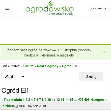
Logowanie
Zobacz nasz ogród na żywo — 8 i 9 sierpnia (sobota-
×
niedziela), kiermasz w niedzielę
Gdzie jesteś »
Forum
»
Nasze ogrody
»
Ogród Eli
Szukaj
Ogród Eli
« Poprzednia
1
2
3
4
5
6
7
8
9
10
11
12
13
14
15
...
405
406
Następna »
elzbieta_g
19:49, 04 paź 2013