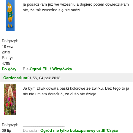
ja posadziłam już we wrześniu a dopiero potem dowiedziałam
się, że tak wcześno się nie sadzi
Dołączył:
18 wrz
2013
Posty:
4785
____________________
Do góry
Ela-
Ogród Eli
,
/ Wizytówka
Gardenarium
21:56, 04 paź 2013
Ja bym zliwkidowała paski kolorowe ze żwirku. Bez tego to ja
nic nie umiem doradzić, za dużo się dzieje.
Dołączył:
____________________
09 lip
Danusia -
Ogród nie tylko bukszpanowy cz.III
*
Część