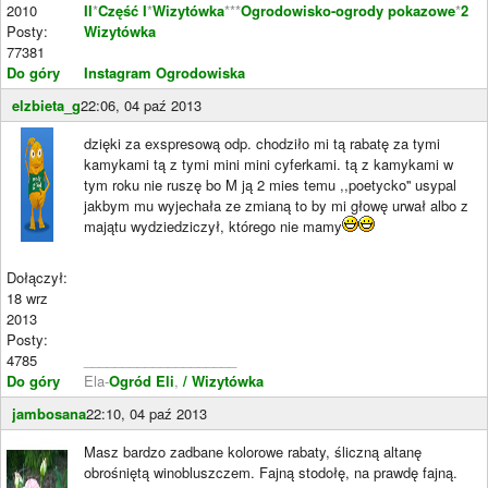
2010
II
*
Część I
*
Wizytówka
***
Ogrodowisko-ogrody pokazowe
*
2
Posty:
Wizytówka
77381
Do góry
Instagram Ogrodowiska
elzbieta_g
22:06, 04 paź 2013
dzięki za exspresową odp. chodziło mi tą rabatę za tymi
kamykami tą z tymi mini mini cyferkami. tą z kamykami w
tym roku nie ruszę bo M ją 2 mies temu ,,poetycko'' usypal
jakbym mu wyjechała ze zmianą to by mi głowę urwał albo z
majątu wydziedziczył, którego nie mamy
Dołączył:
18 wrz
2013
Posty:
4785
____________________
Do góry
Ela-
Ogród Eli
,
/ Wizytówka
jambosana
22:10, 04 paź 2013
Masz bardzo zadbane kolorowe rabaty, śliczną altanę
obrośniętą winobluszczem. Fajną stodołę, na prawdę fajną.