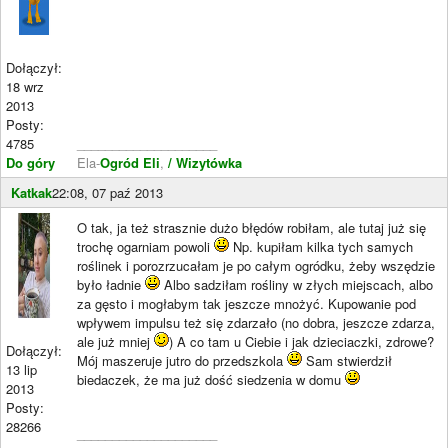
Dołączył:
18 wrz
2013
Posty:
4785
____________________
Do góry
Ela-
Ogród Eli
,
/ Wizytówka
Katkak
22:08, 07 paź 2013
O tak, ja też strasznie dużo błędów robiłam, ale tutaj już się
trochę ogarniam powoli
Np. kupiłam kilka tych samych
roślinek i porozrzucałam je po całym ogródku, żeby wszędzie
było ładnie
Albo sadziłam rośliny w złych miejscach, albo
za gęsto i mogłabym tak jeszcze mnożyć. Kupowanie pod
wpływem impulsu też się zdarzało (no dobra, jeszcze zdarza,
ale już mniej
) A co tam u Ciebie i jak dzieciaczki, zdrowe?
Dołączył:
Mój maszeruje jutro do przedszkola
Sam stwierdził
13 lip
biedaczek, że ma już dość siedzenia w domu
2013
Posty:
28266
____________________