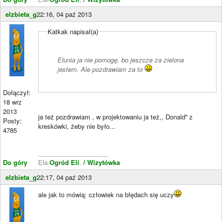
elzbieta_g
22:16, 04 paź 2013
Katkak napisał(a)
Elunia ja nie pomogę, bo jeszcze za zielona
jestem. Ale pozdrawiam za to
Dołączył:
18 wrz
2013
ja też pozdrawiam , w projektowaniu ja też,, Donald'' z
Posty:
kreskówki, żeby nie było...
4785
____________________
Do góry
Ela-
Ogród Eli
,
/ Wizytówka
elzbieta_g
22:17, 04 paź 2013
ale jak to mówią: człowiek na błędach się uczy