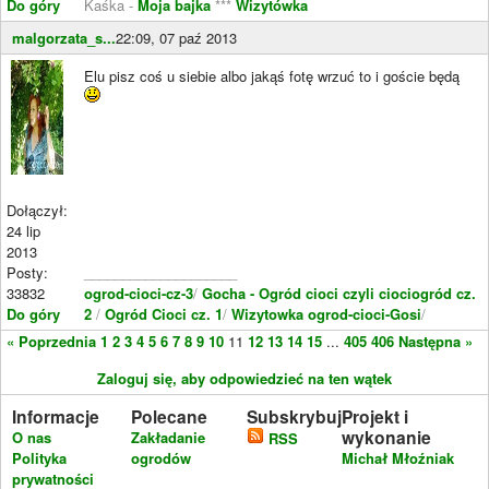
Do góry
Kaśka -
Moja bajka
***
Wizytówka
malgorzata_s...
22:09, 07 paź 2013
Elu pisz coś u siebie albo jakąś fotę wrzuć to i goście będą
Dołączył:
24 lip
2013
Posty:
____________________
33832
ogrod-cioci-cz-3
/
Gocha - Ogród cioci czyli ciociogród cz.
Do góry
2
/
Ogród Cioci cz. 1
/
Wizytowka ogrod-cioci-Gosi
/
« Poprzednia
1
2
3
4
5
6
7
8
9
10
11
12
13
14
15
...
405
406
Następna »
Zaloguj się, aby odpowiedzieć na ten wątek
Informacje
Polecane
Subskrybuj
Projekt i
wykonanie
O nas
Zakładanie
RSS
Polityka
ogrodów
Michał Młoźniak
prywatności