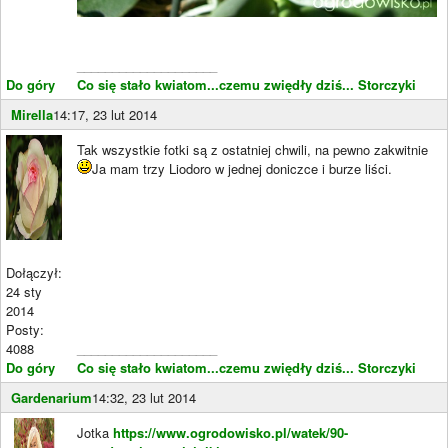
____________________
Do góry
Co się stało kwiatom...czemu zwiędły dziś...
Storczyki
Mirella
14:17, 23 lut 2014
Tak wszystkie fotki są z ostatniej chwili, na pewno zakwitnie
Ja mam trzy Liodoro w jednej doniczce i burze liści.
Dołączył:
24 sty
2014
Posty:
4088
____________________
Do góry
Co się stało kwiatom...czemu zwiędły dziś...
Storczyki
Gardenarium
14:32, 23 lut 2014
Jotka
https://www.ogrodowisko.pl/watek/90-