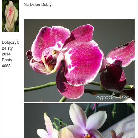
Na Dzień Dobry.
Dołączył:
24 sty
2014
Posty:
4088