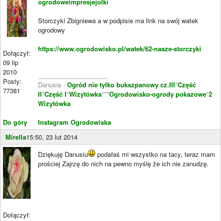
ogrodoweimpresjejolki
Storczyki Zbigniewa a w podpisie ma link na swój watek
ogrodowy
https://www.ogrodowisko.pl/watek/62-nasze-storczyki
Dołączył:
09 lip
2010
____________________
Posty:
Danusia -
Ogród nie tylko bukszpanowy cz.III
*
Część
77381
II
*
Część I
*
Wizytówka
***
Ogrodowisko-ogrody pokazowe
*
2
Wizytówka
Do góry
Instagram Ogrodowiska
Mirella
15:50, 23 lut 2014
Dziękuję Danusiu
podałaś mi wszystko na tacy, teraz mam
prościej Zajrzę do nich na pewno myślę że ich nie zanudzę.
Dołączył: