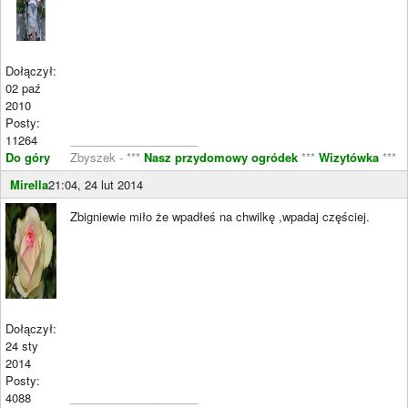
Dołączył:
02 paź
2010
Posty:
11264
____________________
Do góry
Zbyszek - ***
Nasz przydomowy ogródek
***
Wizytówka
***
Mirella
21:04, 24 lut 2014
Zbigniewie miło że wpadłeś na chwilkę ,wpadaj częściej.
Dołączył:
24 sty
2014
Posty:
4088
____________________