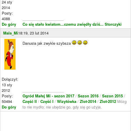
24 sty
2014
Posty:
4088
____________________
Do góry
Co się stało kwiatom...czemu zwiędły dziś...
Storczyki
Mala_Mi
18:19, 23 lut 2014
Danusia jak zwykle szybsza
Dołączył:
13 sty
2012
____________________
Posty:
Ogród Małej Mi - sezon 2017
/
Sezon 2016
/
Sezon 2015
/
50494
Część II
/
Część I
/
Wizytówka
/
Zlot-2014
/
Zlot-2012
Mózg
Do góry
to nie mydło; nie ubędzie go, gdy się go użyje.