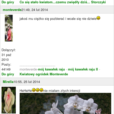
Do góry
Co się stało kwiatom...czemu zwiędły dziś...
Storczyki
monteverde
21:49, 24 lut 2014
jakoś mu ciężko się pozbierać i wcale się nie dziwie
Dołączył:
31 paź
2010
Posty:
____________________
44149
monteverde-
mój kawałek raju
-
mój kawałek raju II
-
Do góry
Kwiatowy ogródek Monteverde
Mirella
10:55, 25 lut 2014
HeHeHe
nie miałam złych intencji