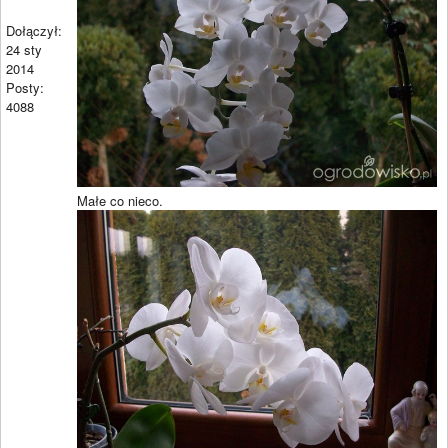
Dołączył:
24 sty
2014
Posty:
4088
Małe co nieco.