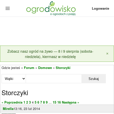
Logowanie
Zobacz nasz ogród na żywo — 8 i 9 sierpnia (sobota-
×
niedziela), kiermasz w niedzielę
Gdzie jesteś »
Forum
»
Domowe
»
Storczyki
Szukaj
Storczyki
« Poprzednia
1
2
3
4
5
6
7
8
9
...
15
16
Następna »
Mirella
13:16, 23 lut 2014