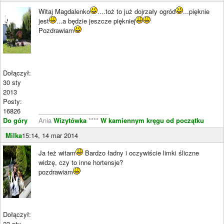
Witaj Magdalenko
....toż to już dojrzały ogród
...pięknie
jest
...a będzie jeszcze piękniej
Pozdrawiam
Dołączył:
30 sty
2013
Posty:
16826
____________________
Do góry
Ania
Wizytówka
****
W kamiennym kręgu od początku
Milka
15:14, 14 mar 2014
Ja też witam
Bardzo ładny i oczywiście limki śliczne
widzę, czy to inne hortensje?
pozdrawiam
Dołączył:
23 sty