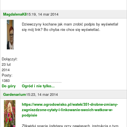
MagdalenaK8
15:19, 14 mar 2014
Dziewczyny kochane jak mam zrobić podpis by wyświetlał
się mój link? Bo chyba nie chce się wyświetlać.
Dołączył:
23 lut
2014
Posty:
1383
____________________
Do góry
Ogród i nie tylko...
Gardenarium
15:23, 14 mar 2014
https://www.ogrodowisko.pl/watek/351-drobne-zmiany-
zagniezdzone-cytaty-i-linkowanie-swoich-watkow-w-
podpisie
Zlikwiduj spacje (odstępy przy nawiasach, instrukcja o tym