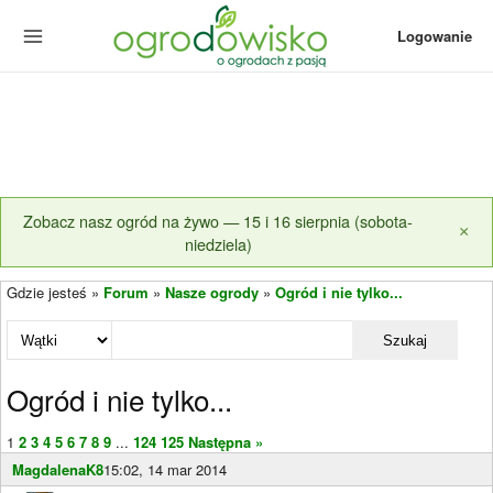
Logowanie
Zobacz nasz ogród na żywo — 15 i 16 sierpnia (sobota-
×
niedziela)
Gdzie jesteś »
Forum
»
Nasze ogrody
»
Ogród i nie tylko...
Szukaj
Ogród i nie tylko...
1
2
3
4
5
6
7
8
9
...
124
125
Następna »
MagdalenaK8
15:02, 14 mar 2014