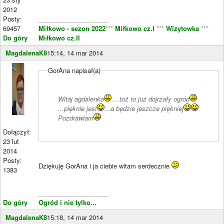
2012
Posty:
____________________
69457
Miłkowo - sezon 2022
***
Miłkowo cz.I
***
Wizytowka
***
Do góry
Miłkowo cz.II
MagdalenaK8
15:14, 14 mar 2014
GorAna napisał(a)
Witaj agdalenko
....toż to już dojrzały ogród
...pięknie jest
...a będzie jeszcze piękniej
Pozdrawiam
Dołączył:
23 lut
2014
Posty:
Dziękuję GorAna i ja ciebie witam serdecznie
1383
____________________
Do góry
Ogród i nie tylko...
MagdalenaK8
15:18, 14 mar 2014