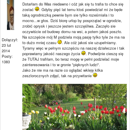
Dotarłam do Was niedawno i cóż jak się tu trafia to chce się
zostać
. Gdyby pięć lat temu ktoś powiedział mi że będe
taką ogrodniczką pewnie bym sie tylko roześmiała i to
mocno...w głos. Dziś biorę urlop by posprzątać w ogrodzie,
zrobić oprysk i jeszcze jestem szczęśliwa. Zaczęło sie
oczywiście od budowy domu na wsi, a potem jakoś poszło.
Na szczęście mój M podziela moją pasję tylko tyle że ma na
Dołączył:
to dużo mniej czasu
. Ale cóż jakoś sie uzupełniamy.
23 lut
Tyramy więc w pełnym szczęściu na naszej działeczce i tak
2014
poprawiamy jakość naszego życia
. Podwójnie cieszę się
Posty:
że TUTAJ trafiłam, bo teraz mogę w pełni podzielać moje
1383
zainteresowania i to w gronie "pięknych ludzi".
Jako że nie ma na razie co oglądać wkleję kilka
zeszlorocznych zdjęć, tak na przywitanie