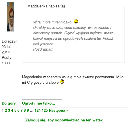
Magdalenka napisał(a)
Witaj moja imienniczko.
Urzekły mnie czerwone tulipany, wrzosowisko i
drewniany domek. Ogród wygląda pięknie, masz
kawał miejsca do ogrodowych szaleństw. Pokaż
Dołączył:
coś jeszcze.
23 lut
Pozdrawiam
2014
Posty:
1383
Magdalenko wieczorem wkleję moje świeże poczynania. Miło
mi Cię gościć u siebie
____________________
Do góry
Ogród i nie tylko...
1
2
3
4
5
6
7
8
9
...
124
125
Następna »
Zaloguj się, aby odpowiedzieć na ten wątek