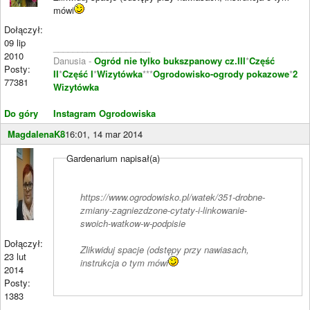
mówi
Dołączył:
09 lip
____________________
2010
Danusia -
Ogród nie tylko bukszpanowy cz.III
*
Część
Posty:
II
*
Część I
*
Wizytówka
***
Ogrodowisko-ogrody pokazowe
*
2
77381
Wizytówka
Do góry
Instagram Ogrodowiska
MagdalenaK8
16:01, 14 mar 2014
Gardenarium napisał(a)
https://www.ogrodowisko.pl/watek/351-drobne-
zmiany-zagniezdzone-cytaty-i-linkowanie-
swoich-watkow-w-podpisie
Dołączył:
Zlikwiduj spacje (odstępy przy nawiasach,
23 lut
instrukcja o tym mówi
2014
Posty:
1383