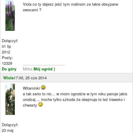
Viola co ty dajesz jeść tym malinom ze takie obsypane
owocami ?
Dołączył:
01 lip
2012
Posty:
12329
____________________
Do góry
Mirka
Mój ogród )
Wiola
17:00, 25 cze 2014
Witaminki
a tak serio to nic... w moim ogrodzie w tym roku panuje jakis
urodzaj.... troche tylko szkoda że obejmuje to też trawsko i
chwasty
Dołączył:
23 maj