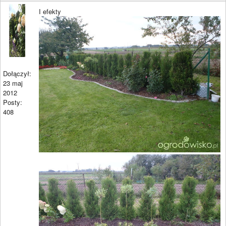
I efekty
Dołączył:
23 maj
2012
Posty:
408