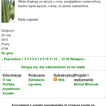
Wiola dziękuję za wizytę u mnie, pooglądałam metamorfozy,
bardzo fajnie wyszło, myslę, że jesteś zadowolona.
Będę zagladać
Dołączył:
22 maj
2013
Posty:
2706
Do góry
« Poprzednia
1
2
3
4
5
6
7
8
9
10
11
12
...
41
42
Następna »
Zaloguj się, aby odpowiedzieć na ten wątek
Informacje
Polecane
Subskrybuj
Projekt i
wykonanie
O nas
Zakładanie
RSS
Polityka
ogrodów
Michał Młoźniak
prywatności
Kontakt
Korzystanie z portalu ogrodowisko.pl oznacza zgodę na