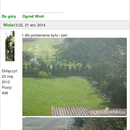
____________________
Do góry
Ogród Wioli
Wiola
13:22, 21 wrz 2014
I dla porównania było i jest
Dołączył:
23 maj
2012
Posty:
408