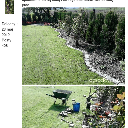
prac...
Dołączył:
23 maj
2012
Posty:
408