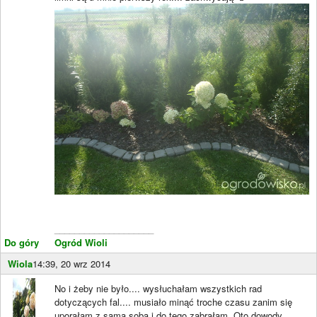
____________________
Do góry
Ogród Wioli
Wiola
14:39, 20 wrz 2014
No i żeby nie było.... wysłuchałam wszystkich rad
dotyczących fal.... musiało minąć troche czasu zanim się
uporałam z samą sobą i do tego zabrałam. Oto dowody