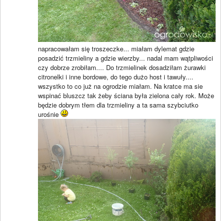
napracowałam się troszeczke... miałam dylemat gdzie
posadzić trzmieliny a gdzie wierzby... nadal mam wątpliwości
czy dobrze zrobiłam.... Do trzmielinek dosadziłam żurawki
citronelki i inne bordowe, do tego dużo host i tawuły....
wszystko to co już na ogrodzie miałam. Na kratce ma sie
wspinać bluszcz tak żeby ściana była zielona cały rok. Może
będzie dobrym tłem dla trzmieliny a ta sama szybciutko
urośnie