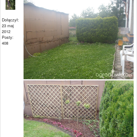
Dołączył:
23 maj
2012
Posty:
408