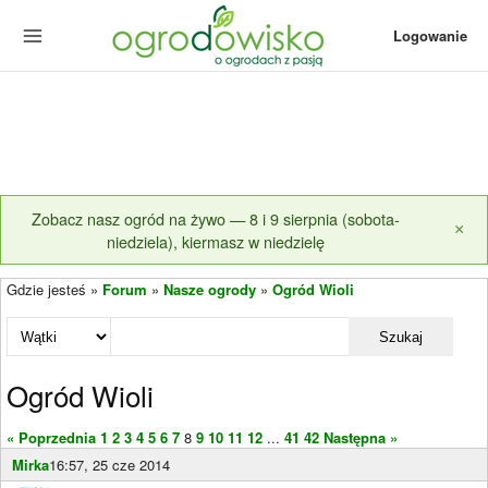
Logowanie
Zobacz nasz ogród na żywo — 8 i 9 sierpnia (sobota-
×
niedziela), kiermasz w niedzielę
Gdzie jesteś »
Forum
»
Nasze ogrody
»
Ogród Wioli
Szukaj
Ogród Wioli
« Poprzednia
1
2
3
4
5
6
7
8
9
10
11
12
...
41
42
Następna »
Mirka
16:57, 25 cze 2014