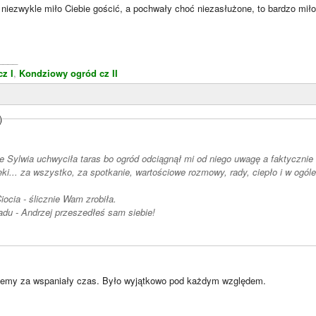
 niezwykle miło Ciebie gościć, a pochwały choć niezasłużone, to bardzo mił
____
z I
,
Kondziowy ogród cz II
)
e Sylwia uchwyciła taras bo ogród odciągnął mi od niego uwagę a faktycznie
ęki... za wszystko, za spotkanie, wartościowe rozmowy, rady, ciepło i w ogó
iocia - ślicznie Wam zrobiła.
iadu - Andrzej przeszedłeś sam siebie!
ujemy za wspaniały czas. Było wyjątkowo pod każdym względem.