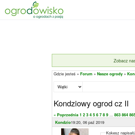
Zobacz nas
Gdzie jesteś »
Forum
»
Nasze ogrody
»
Kon
Kondziowy ogrod cz II
« Poprzednia
1
2
3
4
5
6
7
8
9
...
863
864
86
Kondzio
19:20, 06 paź 2019
Kokesz napisał(