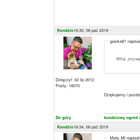
Kondzio
19:30, 06 paź 2019
gosika67 napisał
Witaj, przyw
Dołączył: 02 lip 2012
Posty: 18070
Dziękujemy i pozd
________________
Do góry
kondziowy ogród c
Kondzio
19:34, 06 paź 2019
Mala_Mi napisał