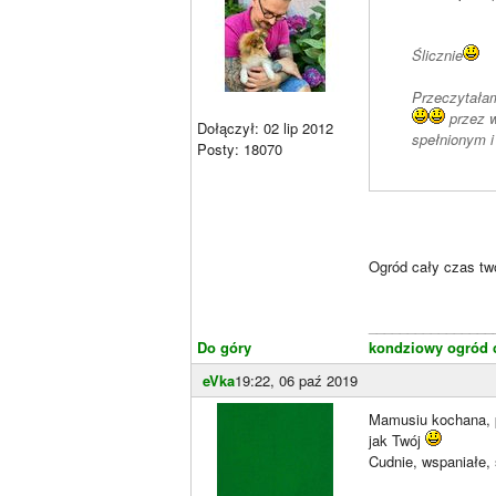
Ślicznie
Przeczytałam
przez w
Dołączył: 02 lip 2012
spełnionym 
Posty: 18070
Ogród cały czas tw
________________
Do góry
kondziowy ogród c
eVka
19:22, 06 paź 2019
Mamusiu kochana, pr
jak Twój
Cudnie, wspaniałe, 