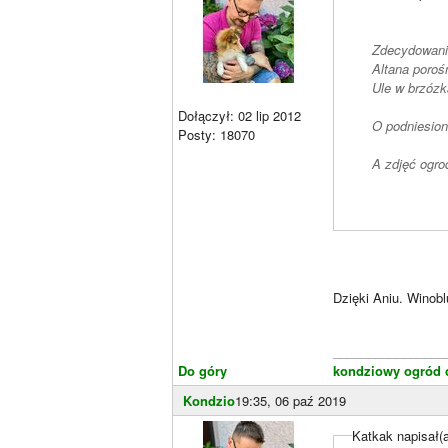
Ule w brzózk
Dołączył: 02 lip 2012
Posty: 18070
A zdjęć ogro
Dzięki Aniu. Winob
________________
Do góry
kondziowy ogród c
Kondzio
19:35, 06 paź 2019
Katkak napisał(