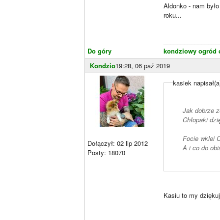
Aldonko - nam było
roku...
________________
Do góry
kondziowy ogród c
Kondzio
19:28, 06 paź 2019
kasiek napisał(a
Jak dobrze z
Chłopaki dzi
Focie wklei C
Dołączył: 02 lip 2012
A i co do ob
Posty: 18070
Kasiu to my dzięk