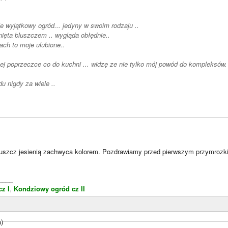
Zdecydowanie wyjątkowy ogród... jedyny w swoim rodzaju ..
Altana porośnięta bluszczem .. wygląda obłędnie..
ach to moje ulubione..
O podniesionej poprzeczce co do kuchni ... widzę ze nie tylko mój powód do kom
du nigdy za wiele ..
luszcz jesienią zachwyca kolorem. Pozdrawiamy przed pierwszym przymrozk
____
z I
,
Kondziowy ogród cz II
a)