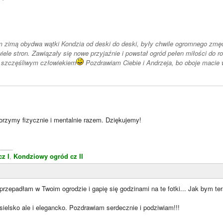
 zimą obydwa wątki Kondzia od deski do deski, były chwile ogromnego zmę
iele stron. Zawiązały się nowe przyjaźnie i powstał ogród pełen miłości do r
i szczęśliwym człowiekiem
Pozdrawiam Ciebie i Andrzeja, bo oboje macie 
orzymy fizycznie i mentalnie razem. Dziękujemy!
____
z I
,
Kondziowy ogród cz II
zepadłam w Twoim ogrodzie i gapię się godzinami na te fotki... Jak bym tera
sielsko ale i elegancko. Pozdrawiam serdecznie i podziwiam!!!