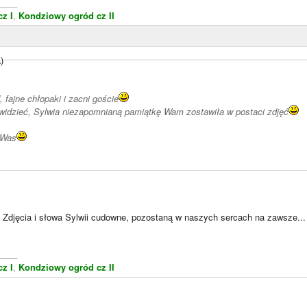
____
z I
,
Kondziowy ogród cz II
)
 fajne chłopaki i zacni goście
 widzieć, Sylwia niezapomnianą pamiątkę Wam zostawiła w postaci zdjęć
 Was
 Zdjęcia i słowa Sylwii cudowne, pozostaną w naszych sercach na zawsze...
____
z I
,
Kondziowy ogród cz II