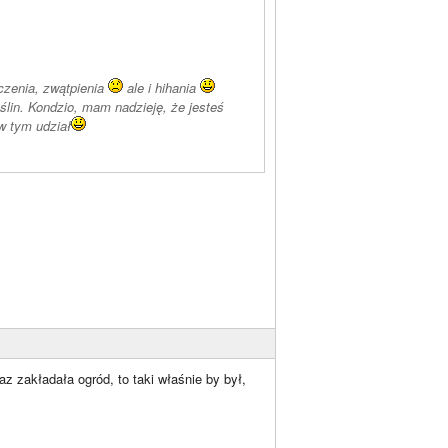
czenia, zwątpienia
ale i hihania
oślin. Kondzio, mam nadzieję, że jesteś
w tym udział
z zakładała ogród, to taki właśnie by był,