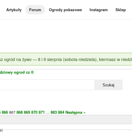
Artykuły
Forum
Ogrody pokazowe
Instagram
Sklep
z ogród na żywo — 8 i 9 sierpnia (sobota-niedziela), kiermasz w niedzi
dziowy ogrod cz II
Szukaj
5
866
867
868
869
870
871
...
883
884
Następna »
a)