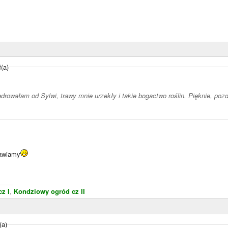
(a)
ędrowałam od Sylwi, trawy mnie urzekły i takie bogactwo roślin. Pięknie, poz
rawiamy
____
z I
,
Kondziowy ogród cz II
(a)