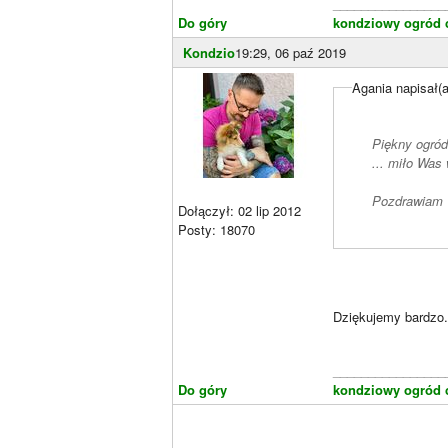
________________
Do góry
kondziowy ogród c
Kondzio
19:29, 06 paź 2019
Agania napisał(a
Piękny ogród,
... miło Was
Pozdrawiam
Dołączył: 02 lip 2012
Posty: 18070
Dziękujemy bardzo.
________________
Do góry
kondziowy ogród c