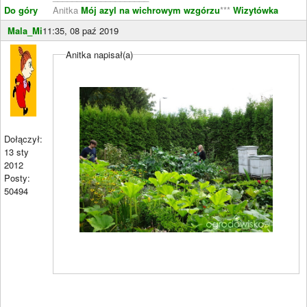
Do góry
Anitka
Mój azyl na wichrowym wzgórzu
***
Wizytówka
Mala_Mi
11:35, 08 paź 2019
Anitka napisał(a)
Dołączył:
13 sty
2012
Posty:
50494