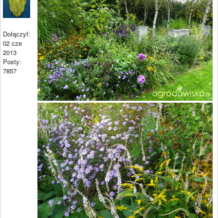
Dołączył:
02 cze
2013
Posty:
7857