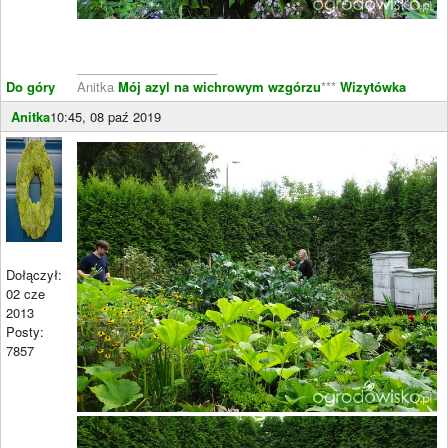
____________________
Do góry
Anitka
Mój azyl na wichrowym wzgórzu
***
Wizytówka
Anitka
10:45, 08 paź 2019
Dołączył:
02 cze
2013
Posty:
7857