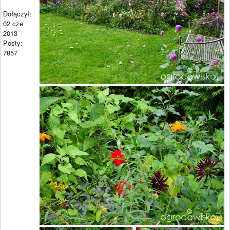
Dołączył:
02 cze
2013
Posty:
7857