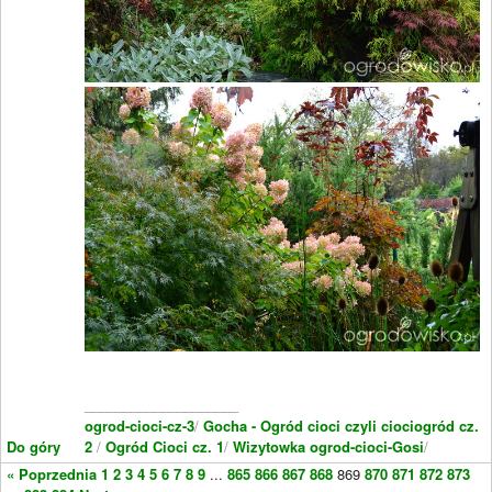
____________________
ogrod-cioci-cz-3
/
Gocha - Ogród cioci czyli ciociogród cz.
Do góry
2
/
Ogród Cioci cz. 1
/
Wizytowka ogrod-cioci-Gosi
/
« Poprzednia
1
2
3
4
5
6
7
8
9
...
865
866
867
868
869
870
871
872
873