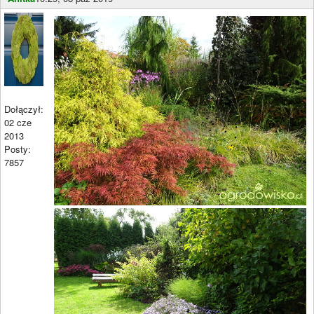
Dołączył:
02 cze
2013
Posty:
7857