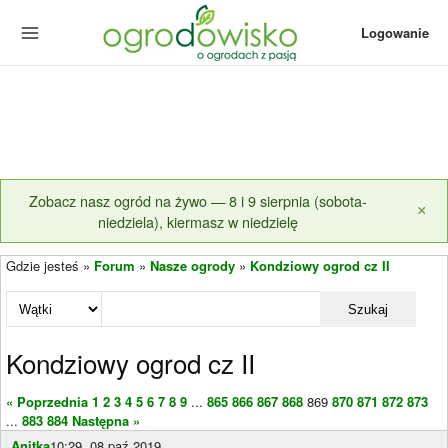
Logowanie
Zobacz nasz ogród na żywo — 8 i 9 sierpnia (sobota-
×
niedziela), kiermasz w niedzielę
Gdzie jesteś »
Forum
»
Nasze ogrody
»
Kondziowy ogrod cz II
Szukaj
Kondziowy ogrod cz II
« Poprzednia
1
2
3
4
5
6
7
8
9
...
865
866
867
868
869
870
871
872
873
...
883
884
Następna »
Anitka
10:29, 08 paź 2019