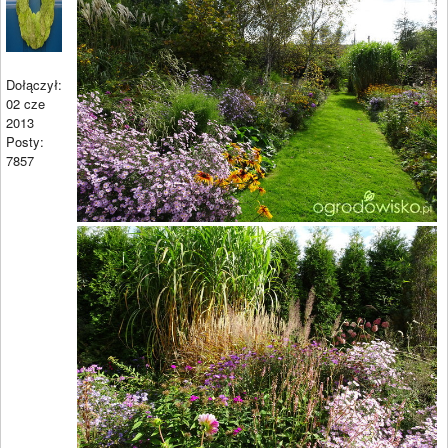
Dołączył:
02 cze
2013
Posty:
7857