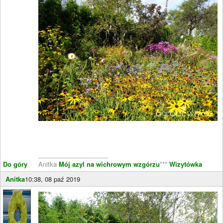
____________________
Do góry
Anitka
Mój azyl na wichrowym wzgórzu
***
Wizytówka
Anitka
10:38, 08 paź 2019