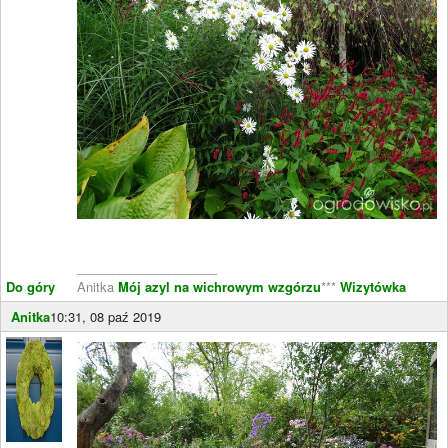
____________________
Do góry
Anitka
Mój azyl na wichrowym wzgórzu
***
Wizytówka
Anitka
10:31, 08 paź 2019