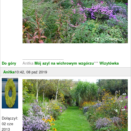
____________________
Do góry
Anitka
Mój azyl na wichrowym wzgórzu
***
Wizytówka
Anitka
10:42, 08 paź 2019
Dołączył:
02 cze
2013