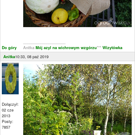
____________________
Do góry
Anitka
Mój azyl na wichrowym wzgórzu
***
Wizytówka
Anitka
10:33, 08 paź 2019
Dołączył:
02 cze
2013
Posty:
7857