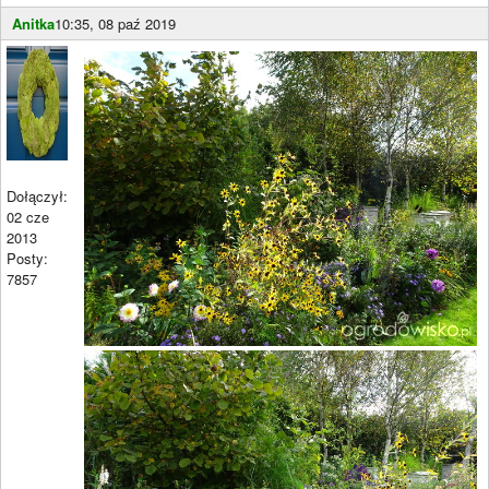
Anitka
10:35, 08 paź 2019
Dołączył:
02 cze
2013
Posty:
7857