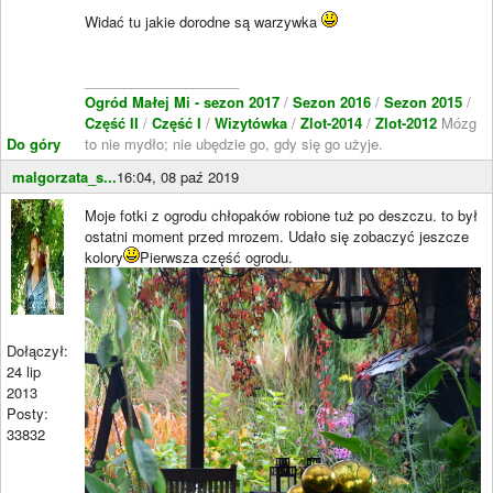
Widać tu jakie dorodne są warzywka
____________________
Ogród Małej Mi - sezon 2017
/
Sezon 2016
/
Sezon 2015
/
Część II
/
Część I
/
Wizytówka
/
Zlot-2014
/
Zlot-2012
Mózg
Do góry
to nie mydło; nie ubędzie go, gdy się go użyje.
malgorzata_s...
16:04, 08 paź 2019
Moje fotki z ogrodu chłopaków robione tuż po deszczu. to był
ostatni moment przed mrozem. Udało się zobaczyć jeszcze
kolory
Pierwsza część ogrodu.
Dołączył:
24 lip
2013
Posty:
33832