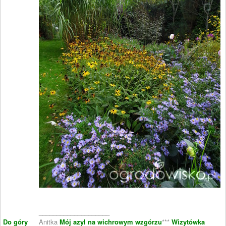
____________________
Do góry
Anitka
Mój azyl na wichrowym wzgórzu
***
Wizytówka